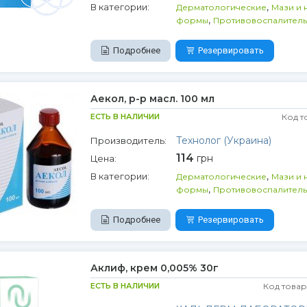
,
В категории:
Дерматологические
Мази и 
,
формы
Противовоспалител
Подробнее
Резервировать
Аекол, р-р масл. 100 мл
ЕСТЬ В НАЛИЧИИ
Код т
Технолог (Украина)
Производитель:
114
грн
Цена:
,
В категории:
Дерматологические
Мази и 
,
формы
Противовоспалител
Подробнее
Резервировать
Аклиф, крем 0,005% 30г
ЕСТЬ В НАЛИЧИИ
Код товар