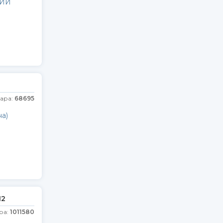
РИИ
г
вара:
68695
а)
12
ра:
1011580