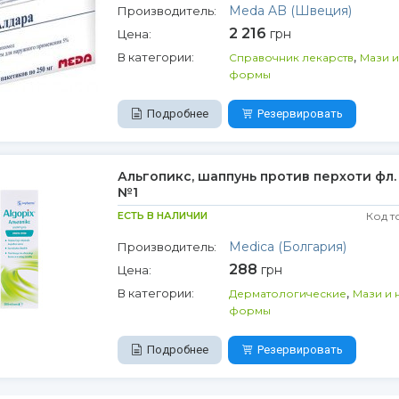
Meda AB (Швеция)
Производитель:
2 216
грн
Цена:
,
В категории:
Справочник лекарств
Мази 
формы
Подробнее
Резервировать
Альгопикс, шаппунь против перхоти фл. 
№1
ЕСТЬ В НАЛИЧИИ
Код т
Medica (Болгария)
Производитель:
288
грн
Цена:
,
В категории:
Дерматологические
Мази и 
формы
Подробнее
Резервировать