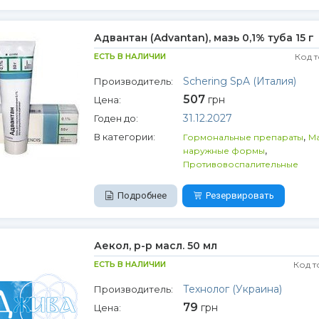
Адвантан (Advantan), мазь 0,1% туба 15 г
ЕСТЬ В НАЛИЧИИ
Код 
Schering SpA (Италия)
Производитель:
507
грн
Цена:
31.12.2027
Годен до:
,
В категории:
Гормональные препараты
Ма
,
наружные формы
Противовоспалительные
Подробнее
Резервировать
Аекол, р-р масл. 50 мл
ЕСТЬ В НАЛИЧИИ
Код т
Технолог (Украина)
Производитель:
79
грн
Цена: