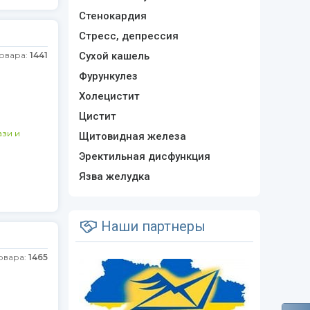
Стенокардия
Стресс, депрессия
товара:
1441
Сухой кашель
Фурункулез
Холецистит
Цистит
зи и
Щитовидная железа
Эректильная дисфункция
Язва желудка
Наши партнеры
овара:
1465