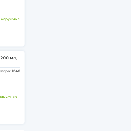
и наружные
200 мл,
овара:
1646
наружные