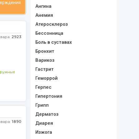
верждения
Ангина
Анемия
Атеросклероз
Бессонница
овара:
2923
Боль в суставах
Бронхит
Варикоз
Гастрит
аружные
Геморрой
Герпес
Гипертония
Грипп
Дерматоз
овара:
1890
Диарея
Изжога