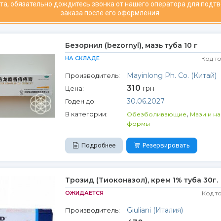
та, обязательно дождитесь звонка от нашего оператора для подт
заказа после его оформления.
Безорнил (bezornyl), мазь туба 10 г
НА СКЛАДЕ
Код т
Mayinlong Ph. Co. (Китай)
Производитель:
310
грн
Цена:
30.06.2027
Годен до:
,
В категории:
Обезболивающие
Мази и н
формы
Подробнее
Резервировать
Трозид (Тиоконазол), крем 1% туба 30г.
ОЖИДАЕТСЯ
Код т
Giuliani (Италия)
Производитель: