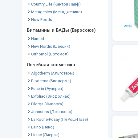
Country Life (Кантри Лайф)
Metagenics (Метадженикс)
Now Foods
Витамины и БАДы (Евросоюз)
Named
New Nordic (Швеция)
Orthomol (Ортомол)
Лечебная косметика
Algotherm (Альготерм)
Bioderma (Биодерма)
Eucerin (Эуцерин)
Exfoliac (Эксфолиак)
Filorga (Филорга)
Johnsons (Джонсонс)
La Roche-Posay (Ля Рош-Позе)
Laino (Лено)
Lierac (Лиерак)