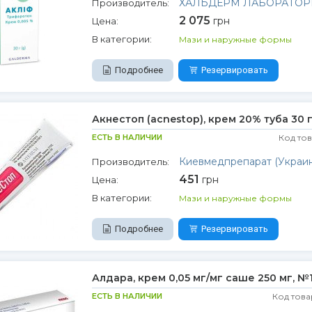
ХАЛЬДЕРМ ЛАБОРАТО
Производитель:
2 075
грн
Цена:
В категории:
Мази и наружные формы
Подробнее
Резервировать
Акнестоп (acnestop), крем 20% туба 30 
ЕСТЬ В НАЛИЧИИ
Код то
Киевмедпрепарат (Украин
Производитель:
451
грн
Цена:
В категории:
Мази и наружные формы
Подробнее
Резервировать
Алдара, крем 0,05 мг/мг саше 250 мг, №
ЕСТЬ В НАЛИЧИИ
Код това