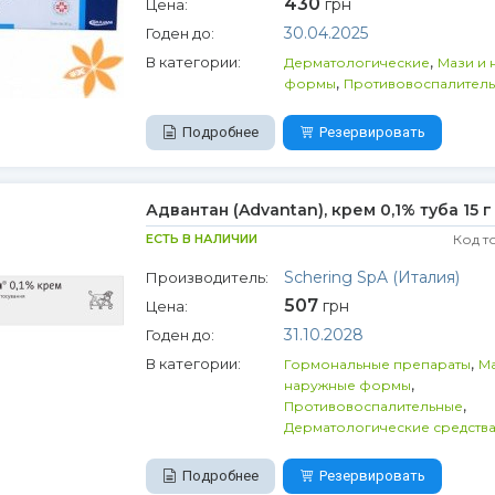
430
грн
Цена:
30.04.2025
Годен до:
,
В категории:
Дерматологические
Мази и 
,
формы
Противовоспалител
Подробнее
Резервировать
Адвантан (Advantan), крем 0,1% туба 15 г
ЕСТЬ В НАЛИЧИИ
Код т
Schering SpA (Италия)
Производитель:
507
грн
Цена:
31.10.2028
Годен до:
,
В категории:
Гормональные препараты
Ма
,
наружные формы
,
Противовоспалительные
Дерматологические средств
Подробнее
Резервировать