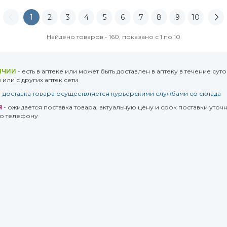
1
2
3
4
5
6
7
8
9
10
Найдено товаров - 160, показано с 1 по 10
ИЧИИ
- есть в аптеке или может быть доставлен в аптеку в течение суто
или с других аптек сети
- доставка товара осуществляется курьерскими службами со склада
Я
- ожидается поставка товара, актуальную цену и срок поставки уточн
о телефону