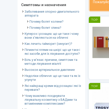
Пожалуйс
Симптомы и назначения
Заболевания опорно-двигательного
аппарата
TOP
Почему болят колени?
Почему болит спина?
Купероз і розацеа: що це таке і чому
вони з'являються на обличчі
Как лечить гайморит (синусит)?
Пігментні плями на шкірі: що це таке і
які засоби для їх лікування доступні?
Біль у м'язах: причини, симптоми та
методи лікування міалгії
Высокое артериальное давление
Недоліки обличчя: що це таке та як їх
усунути
Які найкращі креми від розацеа і які їх
TOP
переваги?
Чому важливо поєднувати
лікувальну косметику з БАДами та
вітамінними комплексами?