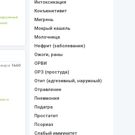
Интоксикация
Конъюнктивит
наружные
Мигрень
ьные
Мокрый кашель
Молочница
Нефрит (заболевание)
Ожоги, раны
ОРВИ
овара:
1440
ОРЗ (простуда)
Отит (адгезивный, наружный)
Отравление
Пневмония
зи и
Подагра
Простатит
а
Псориаз
Слабый иммунитет