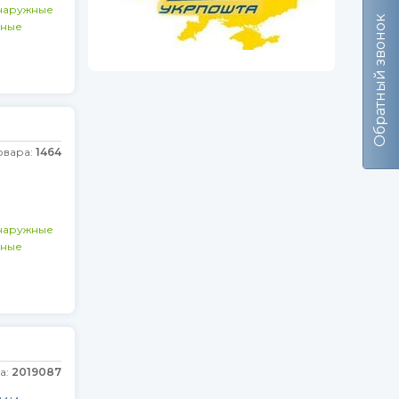
наружные
Обратный звонок
ьные
овара:
1464
наружные
ьные
а:
2019087