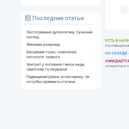
Последние статьи
Застосування дулоксетину. Сучасний
погляд
ЕСТЬ В НАЛ
Феномен ромунації
поставщиков 
Емоційний стрес, соматична
НА СКЛАДЕ
патологія, тривога
ОЖИДАЕТС
Уретрит у чоловіків і жінок види,
оператора п
симптоми та лікування
Підвищений рівень холестерину. Чи
потрібно приймати статини