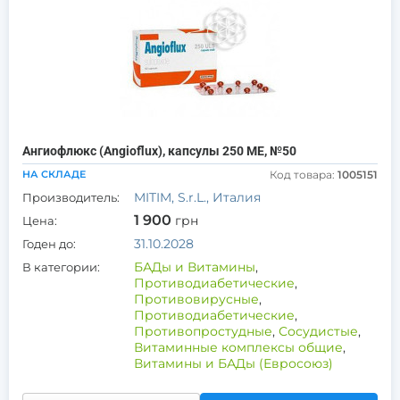
Ангиофлюкс (Angioflux), капсулы 250 МЕ, №50
НА СКЛАДЕ
Код товара:
1005151
MITIM, S.r.L., Италия
Производитель:
1 900
грн
Цена:
31.10.2028
Годен до:
БАДы и Витамины
,
В категории:
Противодиабетические
,
Противовирусные
,
Противодиабетические
,
Противопростудные
,
Сосудистые
,
Витаминные комплексы общие
,
Витамины и БАДы (Евросоюз)