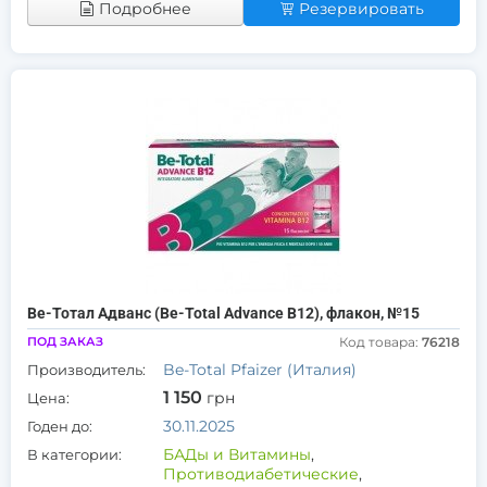
Подробнее
Резервировать
Ве-Тотал Адванс (Be-Total Advance B12), флакон, №15
ПОД ЗАКАЗ
Код товара:
76218
Be-Total Pfaizer (Италия)
Производитель:
1 150
грн
Цена:
30.11.2025
Годен до:
БАДы и Витамины
,
В категории:
Противодиабетические
,