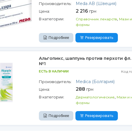
Meda AB (Швеция)
Производитель:
2 216
грн
Цена:
,
В категории:
Справочник лекарств
Мази 
формы
Подробнее
Резервировать
Альгопикс, шаппунь против перхоти фл. 
№1
ЕСТЬ В НАЛИЧИИ
Код т
Medica (Болгария)
Производитель:
288
грн
Цена:
,
В категории:
Дерматологические
Мази и 
формы
Подробнее
Резервировать