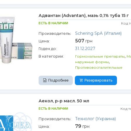
Адвантан (Advantan), мазь 0,1% туба 15 г
ЕСТЬ В НАЛИЧИИ
Код 
Schering SpA (Италия)
Производитель:
507
грн
Цена:
31.12.2027
Годен до:
,
В категории:
Гормональные препараты
Ма
,
наружные формы
Противовоспалительные
Подробнее
Резервировать
Аекол, р-р масл. 50 мл
ЕСТЬ В НАЛИЧИИ
Код т
Технолог (Украина)
Производитель:
79
грн
Цена: