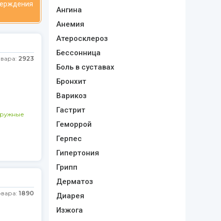
верждения
Ангина
Анемия
Атеросклероз
Бессонница
овара:
2923
Боль в суставах
Бронхит
Варикоз
Гастрит
аружные
Геморрой
Герпес
Гипертония
Грипп
Дерматоз
овара:
1890
Диарея
Изжога