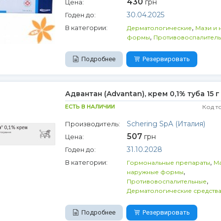
430
грн
Цена:
30.04.2025
Годен до:
,
В категории:
Дерматологические
Мази и 
,
формы
Противовоспалител
Подробнее
Резервировать
Адвантан (Advantan), крем 0,1% туба 15 г
ЕСТЬ В НАЛИЧИИ
Код т
Schering SpA (Италия)
Производитель:
507
грн
Цена:
31.10.2028
Годен до:
,
В категории:
Гормональные препараты
Ма
,
наружные формы
,
Противовоспалительные
Дерматологические средств
Подробнее
Резервировать