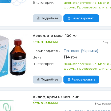
,
В категории:
Дерматологические
Мази и 
,
формы
Противовоспалител
Подробнее
Резервировать
Аекол, р-р масл. 100 мл
ЕСТЬ В НАЛИЧИИ
Код т
Технолог (Украина)
Производитель:
114
грн
Цена:
,
В категории:
Дерматологические
Мази и 
,
формы
Противовоспалител
Подробнее
Резервировать
Аклиф, крем 0,005% 30г
ЕСТЬ В НАЛИЧИИ
Код товар