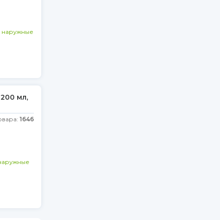
и наружные
200 мл,
овара:
1646
наружные