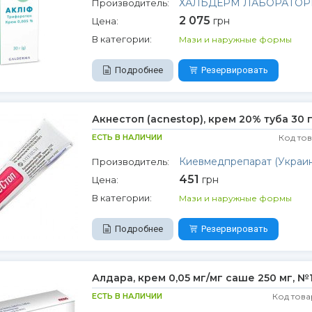
ХАЛЬДЕРМ ЛАБОРАТО
Производитель:
2 075
грн
Цена:
В категории:
Мази и наружные формы
Подробнее
Резервировать
Акнестоп (acnestop), крем 20% туба 30 
ЕСТЬ В НАЛИЧИИ
Код то
Киевмедпрепарат (Украин
Производитель:
451
грн
Цена:
В категории:
Мази и наружные формы
Подробнее
Резервировать
Алдара, крем 0,05 мг/мг саше 250 мг, №
ЕСТЬ В НАЛИЧИИ
Код това