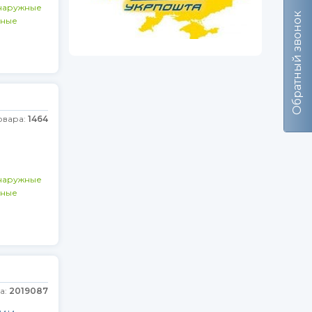
наружные
Обратный звонок
ьные
овара:
1464
наружные
ьные
а:
2019087