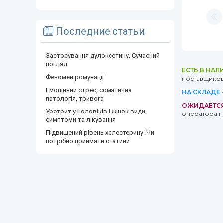
Последние статьи
Застосування дулоксетину. Сучасний
погляд
ЕСТЬ В НАЛ
Феномен ромунації
поставщиков 
Емоційний стрес, соматична
НА СКЛАДЕ
патологія, тривога
ОЖИДАЕТС
Уретрит у чоловіків і жінок види,
оператора п
симптоми та лікування
Підвищений рівень холестерину. Чи
потрібно приймати статини