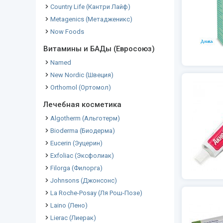
Country Life (Кантри Лайф)
Metagenics (Метадженикс)
Now Foods
Витамины и БАДы (Евросоюз)
Named
New Nordic (Швеция)
Orthomol (Ортомол)
Лечебная косметика
Algotherm (Альготерм)
Bioderma (Биодерма)
Eucerin (Эуцерин)
Exfoliac (Эксфолиак)
Filorga (Филорга)
Johnsons (Джонсонс)
La Roche-Posay (Ля Рош-Позе)
Laino (Лено)
Lierac (Лиерак)