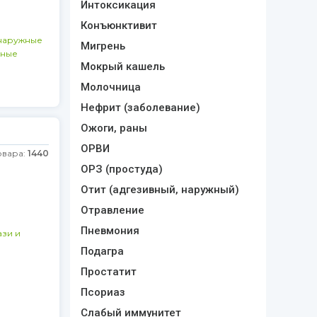
Интоксикация
Конъюнктивит
наружные
Мигрень
ьные
Мокрый кашель
Молочница
Нефрит (заболевание)
Ожоги, раны
ОРВИ
овара:
1440
ОРЗ (простуда)
Отит (адгезивный, наружный)
Отравление
Пневмония
зи и
Подагра
Простатит
а
Псориаз
Слабый иммунитет