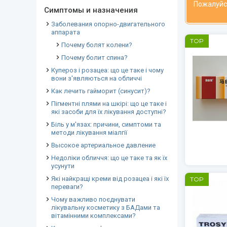
Пожалуйс
Симптомы и назначения
Заболевания опорно-двигательного
аппарата
TOP
Почему болят колени?
Почему болит спина?
Купероз і розацеа: що це таке і чому
вони з'являються на обличчі
Как лечить гайморит (синусит)?
Пігментні плями на шкірі: що це таке і
які засоби для їх лікування доступні?
Біль у м'язах: причини, симптоми та
методи лікування міалгії
Высокое артериальное давление
Недоліки обличчя: що це таке та як їх
усунути
Які найкращі креми від розацеа і які їх
TOP
переваги?
Чому важливо поєднувати
лікувальну косметику з БАДами та
вітамінними комплексами?