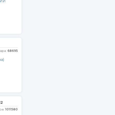
РИИ
г
вара:
68695
а)
12
ра:
1011580