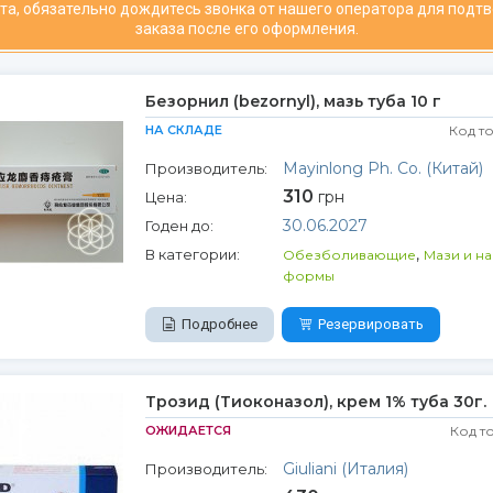
та, обязательно дождитесь звонка от нашего оператора для подт
заказа после его оформления.
Безорнил (bezornyl), мазь туба 10 г
НА СКЛАДЕ
Код т
Mayinlong Ph. Co. (Китай)
Производитель:
310
грн
Цена:
30.06.2027
Годен до:
,
В категории:
Обезболивающие
Мази и н
формы
Подробнее
Резервировать
Трозид (Тиоконазол), крем 1% туба 30г.
ОЖИДАЕТСЯ
Код т
Giuliani (Италия)
Производитель: