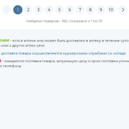
1
2
3
4
5
6
7
8
9
10
Найдено товаров - 160, показано с 1 по 10
ИЧИИ
- есть в аптеке или может быть доставлен в аптеку в течение суто
или с других аптек сети
- доставка товара осуществляется курьерскими службами со склада
Я
- ожидается поставка товара, актуальную цену и срок поставки уточн
о телефону