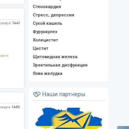
Стенокардия
Стресс, депрессия
товара:
1441
Сухой кашель
Фурункулез
Холецистит
Цистит
зи и
Щитовидная железа
Эректильная дисфункция
Язва желудка
Наши партнеры
овара:
1465