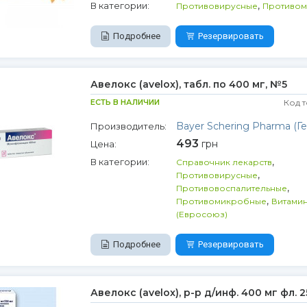
,
В категории:
Противовирусные
Противо
Подробнее
Резервировать
Авелокс (avelox), табл. по 400 мг, №5
ЕСТЬ В НАЛИЧИИ
Код 
Bayer Schering Pharma (Г
Производитель:
493
грн
Цена:
,
В категории:
Справочник лекарств
,
Противовирусные
,
Противовоспалительные
,
Противомикробные
Витами
(Евросоюз)
Подробнее
Резервировать
Авелокс (avelox), р-р д/инф. 400 мг фл. 