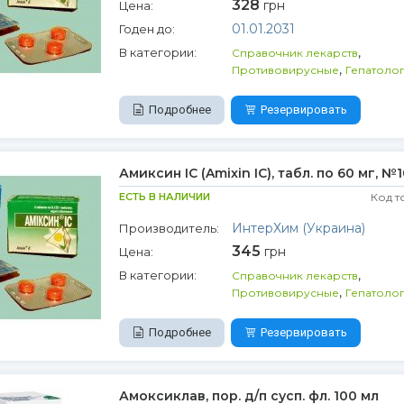
328
грн
Цена:
01.01.2031
Годен до:
,
В категории:
Справочник лекарств
,
Противовирусные
Гепатоло
Подробнее
Резервировать
Амиксин IC (Amixin IC), табл. по 60 мг, №1
ЕСТЬ В НАЛИЧИИ
Код т
ИнтерХим (Украина)
Производитель:
345
грн
Цена:
,
В категории:
Справочник лекарств
,
Противовирусные
Гепатоло
Подробнее
Резервировать
Амоксиклав, пор. д/п сусп. фл. 100 мл