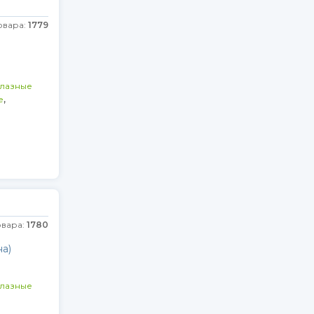
овара:
1779
глазные
,
е
овара:
1780
а)
глазные