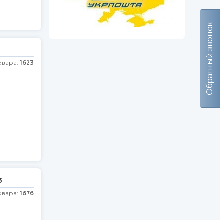
Обратный звонок
овара:
1623
3
овара:
1676