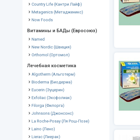
Country Life (Кантри Лайф)
Metagenics (Метадженикс)
Now Foods
Витамины и БАДы (Евросоюз)
Named
New Nordic (Швеция)
Orthomol (Ортомол)
Лечебная косметика
Algotherm (Альготерм)
Bioderma (Биодерма)
Eucerin (Эуцерин)
Exfoliac (Эксфолиак)
Filorga (Филорга)
Johnsons (Джонсонс)
La Roche-Posay (Ля Рош-Позе)
Laino (Лено)
Lierac (Лиерак)