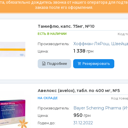
та, обязательно дождитесь звонка от нашего оператора для подт
заказа после его оформления.
Тамифлю, капс. 75мг, №10
ЕСТЬ В НАЛИЧИИ
Код т
Хоффман-ЛяРош, Швейца
Производитель:
1 338
грн
Цена:
Подробнее
Резервировать
Авелокс (avelox), табл. по 400 мг, №5
НА СКЛАДЕ
Код това
Bayer Schering Pharma (И
Производитель:
950
грн
Цена:
31.12.2022
Годен до: