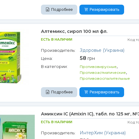
Подробнее
Резервировать
Алтемикс, сироп 100 мл фл.
ЕСТЬ В НАЛИЧИИ
Код т
Здоровье (Украина)
Производитель:
58
грн
Цена:
,
В категории:
Противовирусные
,
Противоастматические
Противовоспалительные
Подробнее
Резервировать
Амиксин IC (Amixin IC), табл. по 125 мг, №
ЕСТЬ В НАЛИЧИИ
Код т
ИнтерХим (Украина)
Производитель: