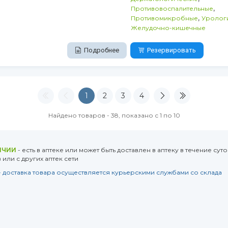
,
Противовоспалительные
,
Противомикробные
Уролог
Желудочно-кишечные
Подробнее
Резервировать
1
2
3
4
Найдено товаров - 38, показано с 1 по 10
ИЧИИ
- есть в аптеке или может быть доставлен в аптеку в течение суто
или с других аптек сети
- доставка товара осуществляется курьерскими службами со склада