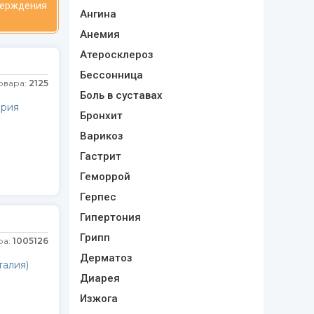
верждения
Ангина
Анемия
Атеросклероз
Бессонница
овара:
2125
Боль в суставах
рия
Бронхит
Варикоз
Гастрит
Геморрой
Герпес
Гипертония
Грипп
ра:
1005126
Дерматоз
талия)
Диарея
Изжога