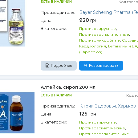
ЕСТЬ В НАЛИЧИИ
Код товар
Bayer Schering Pharma (Г
Производитель:
920
грн
Цена:
,
В категории:
Противовирусные
,
Противовоспалительные
,
Противомикробные
Сосуди
,
Кардиология
Витамины и Б
(Евросоюз)
Подробнее
Резервировать
Алтейка, сироп 200 мл
ЕСТЬ В НАЛИЧИИ
Код т
Ключи Здоровья, Харьков
Производитель:
125
грн
Цена:
,
В категории:
Противовирусные
,
Противоастматические
Противовоспалительные