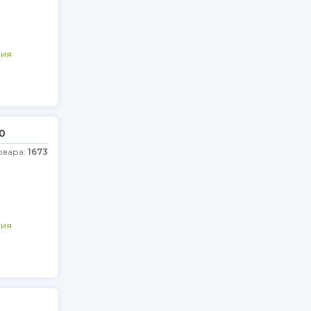
гия
0
овара:
1673
гия