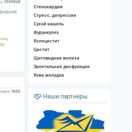
а:
1009949
Стенокардия
ермания)
Стресс, депрессия
Сухой кашель
Фурункулез
,
стые
Холецистит
АДы
Цистит
Щитовидная железа
Эректильная дисфункция
Язва желудка
овара:
1620
Наши партнеры