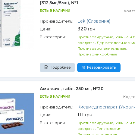
(312,5мг/5мл), №1
ЕСТЬ В НАЛИЧИИ
Код т
Lek (Словения)
Производитель:
320
грн
Цена:
,
В категории:
Противовирусные
Ушные и 
,
средства
Дерматологически
,
Противовоспалительные
Противомикробные
Подробнее
Резервировать
Амоксил, табл. 250 мг, №20
ЕСТЬ В НАЛИЧИИ
Код т
Киевмедпрепарат (Украин
Производитель:
111
грн
Цена:
,
В категории:
Противовирусные
Ушные и 
,
,
средства
Гепатология
,
Дерматологические