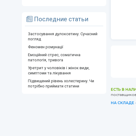
Последние статьи
Застосування дулоксетину. Сучасний
погляд
Феномен ромунації
Емоційний стрес, соматична
патологія, тривога
Уретрит у чоловіків і жінок види,
симптоми та лікування
Підвищений рівень холестерину. Чи
потрібно приймати статини
ЕСТЬ В НАЛ
поставщиков 
НА СКЛАДЕ