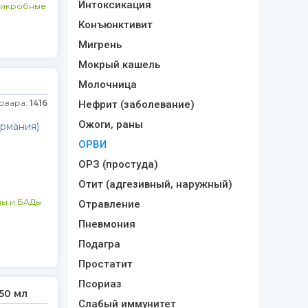
Интоксикация
микробные
Конъюнктивит
Мигрень
Мокрый кашель
Молочница
товара:
1416
Нефрит (заболевание)
Ожоги, раны
ермания)
ОРВИ
ОРЗ (простуда)
Отит (адгезивный, наружный)
ны и БАДы
Отравление
Пневмония
Подагра
Простатит
Псориаз
250 мл
Слабый иммунитет