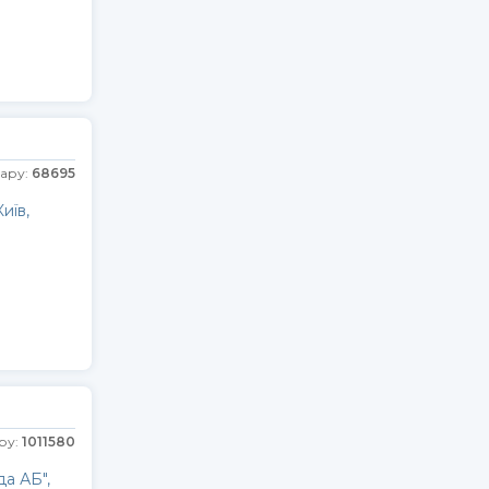
г
вару:
68695
иїв,
ру:
1011580
а АБ",