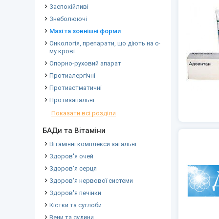
Заспокійливі
Знеболюючі
Мазі та зовнішні форми
Онкологія, препарати, що діють на с-
му крові
Опорно-руховий апарат
Протиалергічні
Протиастматичні
Протизапальні
Показати всі розділи
БАДи та Вітаміни
Вітамінні комплекси загальні
Здоров'я очей
Здоров'я серця
Здоров'я нервової системи
Здоров'я печінки
Кістки та суглоби
Вени та судини