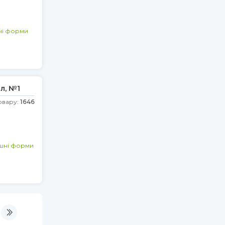
шні форми
л, №1
овару:
1646
ішні форми