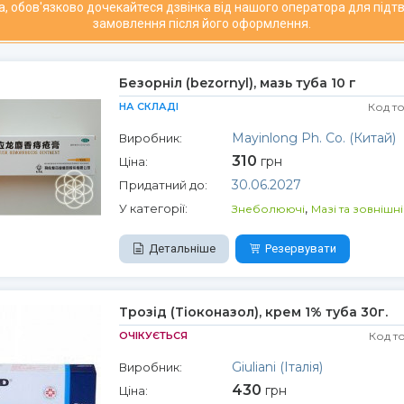
а, обов'язково дочекайтеся дзвінка від нашого оператора для під
замовлення після його оформлення.
Безорніл (bezornyl), мазь туба 10 г
НА СКЛАДІ
Код т
Mayinlong Ph. Co. (Китай)
Виробник:
310
грн
Ціна:
30.06.2027
Придатний до:
,
У категорії:
Знеболюючі
Мазі та зовнішн
Детальніше
Резервувати
Трозід (Тіоконазол), крем 1% туба 30г.
ОЧІКУЄТЬСЯ
Код т
Giuliani (Італія)
Виробник:
430
грн
Ціна: