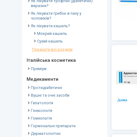
Як лікувати трофічні (діабетичні)
виразки?
Як лікувати грибок в паху у
чоловіків?
Як лікувати кашель?
Мокрий кашель
Сухий кашель
Показати всі розділи
Італійська косметика
Преміум
Медикаменти
Протидіабетичні
Вушні та очні засоби
Гепатологія
Гінекологія
Гомеопатія
Гормональні препарати
Дерматологічні