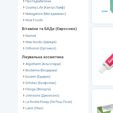
Протидіабетичні
Country Life (Кантрі Лайф)
Metagenics (Метадженікс)
Now Foods
Вітаміни та БАДи (Євросоюз)
Named
New Nordic (Швеція)
Orthomol (Ортомол)
Лікувальна косметика
Algotherm (Альготерм)
Bioderma (Біодерма)
Eucerin (Еуцерін)
Exfoliac (Ексфоліак)
Filorga (Філорга)
Johnsons (Джонсонс)
La Roche-Posay (Ля Рош-Позе)
Laino (Ліно)