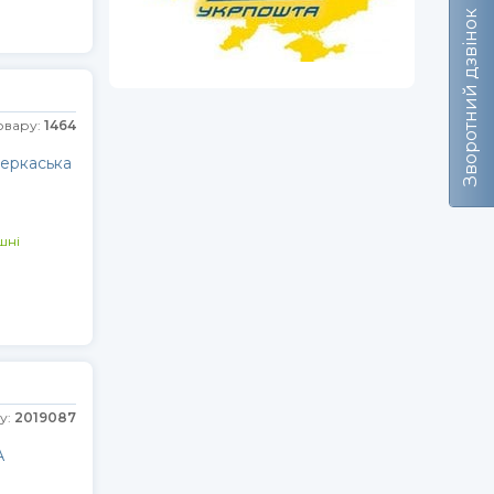
Зворотний дзвінок
овару:
1464
Черкаська
шні
у:
2019087
А