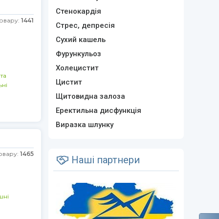
Стенокардія
товару:
1441
Стрес, депресія
Сухий кашель
Фурункульоз
Холецистит
 та
Цистит
ьні
Щитовидна залоза
Еректильна дисфункція
Виразка шлунку
овару:
1465
Наші партнери
шні