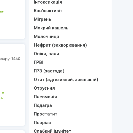
Інтоксикація
Кон'юнктивіт
шні
Мігрень
Мокрий кашель
Молочниця
Нефрит (захворювання)
г
Опіки, рани
овару:
1440
ГРВІ
ГРЗ (застуда)
Отит (адгезивний, зовнішній)
Отруєння
 та
Пневмонія
,
ьні
Подагра
Простатит
Псоріаз
Слабкий імунітет