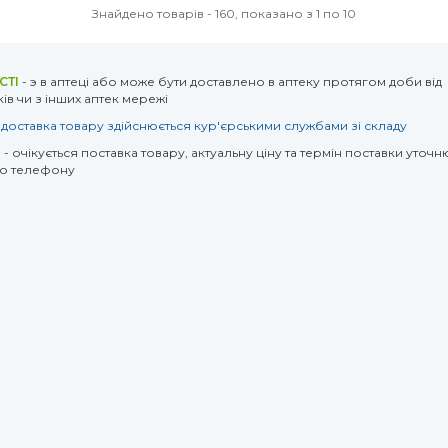
Знайдено товарів - 160, показано з 1 по 10
СТІ
- э в аптеці або може бути доставлено в аптеку протягом доби від
ів чи з інших аптек мережі
 доставка товару здійснюється кур'єрськими службами зі складу
Я
- очікується поставка товару, актуальну ціну та термін поставки уточн
о телефону