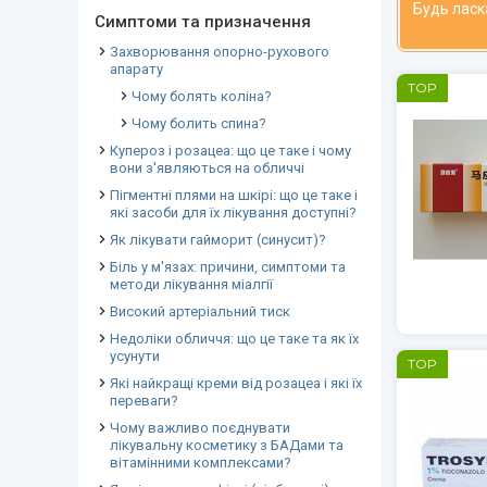
Будь ласк
Симптоми та призначення
Захворювання опорно-рухового
апарату
TOP
Чому болять коліна?
Чому болить спина?
Купероз і розацеа: що це таке і чому
вони з'являються на обличчі
Пігментні плями на шкірі: що це таке і
які засоби для їх лікування доступні?
Як лікувати гайморит (синусит)?
Біль у м'язах: причини, симптоми та
методи лікування міалгії
Високий артеріальний тиск
Недоліки обличчя: що це таке та як їх
усунути
TOP
Які найкращі креми від розацеа і які їх
переваги?
Чому важливо поєднувати
лікувальну косметику з БАДами та
вітамінними комплексами?