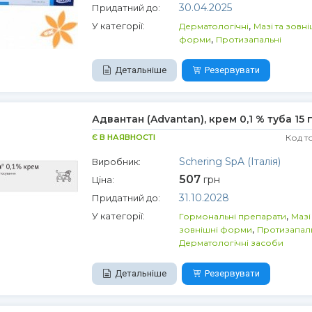
30.04.2025
Придатний до:
,
У категорії:
Дерматологічні
Мазі та зовні
,
форми
Протизапальні
Детальніше
Резервувати
Адвантан (Advantan), крем 0,1 % туба 15 
Є В НАЯВНОСТІ
Код т
Schering SpA (Італія)
Виробник:
507
грн
Ціна:
31.10.2028
Придатний до:
,
У категорії:
Гормональні препарати
Мазі
,
зовнішні форми
Протизапал
Дерматологічні засоби
Детальніше
Резервувати