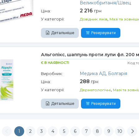
Великобританія/Швец
2 216
грн
Ціна:
,
У категорії:
Довідник ліків
Мазі та зовні
Детальніше
Резервувати
Альгопікс, шаппунь проти лупи фл. 200 м
Є В НАЯВНОСТІ
Код т
Медика АД, Болгарія
Виробник:
288
грн
Ціна:
,
У категорії:
Дерматологічні
Мазі та зовн
Детальніше
Резервувати
1
2
3
4
5
6
7
8
9
10