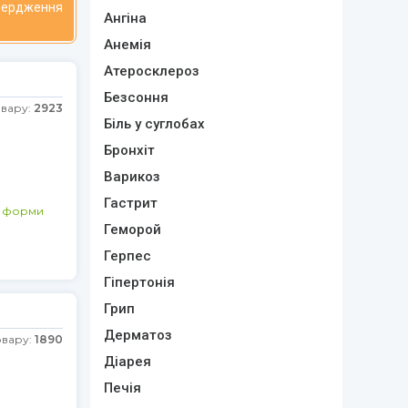
твердження
Ангіна
Анемія
Атеросклероз
Безсоння
овару:
2923
Біль у суглобах
Бронхіт
Варикоз
Гастрит
і форми
Геморой
Герпес
Гіпертонія
Грип
Дерматоз
овару:
1890
Діарея
Печія