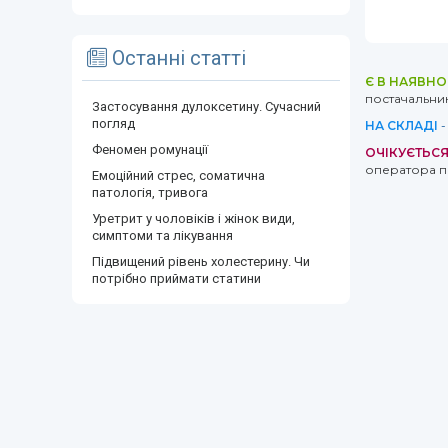
Останні статті
Є В НАЯВНО
постачальник
Застосування дулоксетину. Сучасний
погляд
НА СКЛАДІ
-
Феномен ромунації
ОЧІКУЄТЬС
оператора п
Емоційний стрес, соматична
патологія, тривога
Уретрит у чоловіків і жінок види,
симптоми та лікування
Підвищений рівень холестерину. Чи
потрібно приймати статини