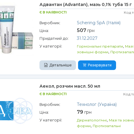
Адвантан (Advantan), мазь 0,1% туба 15 г
Є В НАЯВНОСТІ
Код 
Schering SpA (Італія)
Виробник:
507
грн
Ціна:
31.12.2027
Придатний до:
,
У категорії:
Гормональні препарати
Мазі
,
зовнішні форми
Протизапал
Детальніше
Резервувати
Аекол, розчин масл. 50 мл
Є В НАЯВНОСТІ
Код т
Технолог (Україна)
Виробник:
79
грн
Ціна:
,
У категорії:
Дерматологічні
Мазі та зовні
,
форми
Протизапальні