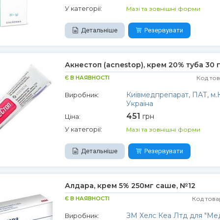
У категорії:
Мазі та зовнішні форми
Детальніше
Резервувати
Акнестоп (acnestop), крем 20% туба 30 
Є В НАЯВНОСТІ
Код то
Київмедпрепарат, ПАТ, м.К
Виробник:
Україна
451
грн
Ціна:
У категорії:
Мазі та зовнішні форми
Детальніше
Резервувати
Алдара, крем 5% 250мг саше, №12
Є В НАЯВНОСТІ
Код това
ЗМ Хелс Кеа Лтд для "Мед
Виробник: