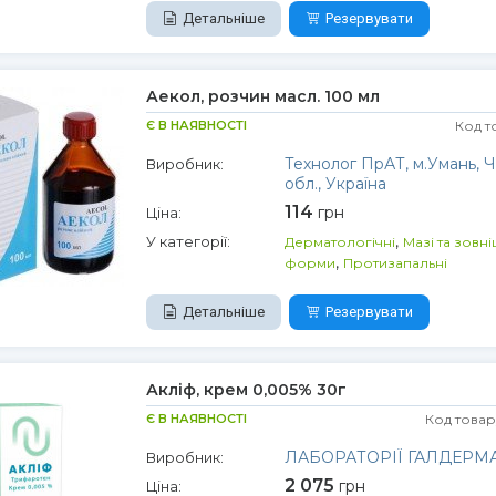
Детальніше
Резервувати
Аекол, розчин масл. 100 мл
Є В НАЯВНОСТІ
Код т
Технолог ПрАТ, м.Умань, 
Виробник:
обл., Україна
114
грн
Ціна:
,
У категорії:
Дерматологічні
Мазі та зовні
,
форми
Протизапальні
Детальніше
Резервувати
Акліф, крем 0,005% 30г
Є В НАЯВНОСТІ
Код товар
ЛАБОРАТОРІЇ ГАЛДЕРМ
Виробник:
2 075
грн
Ціна: