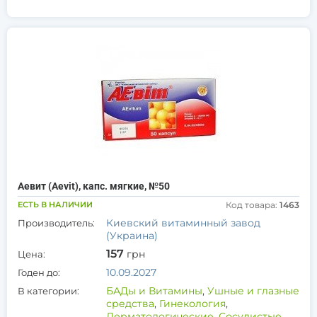
Аевит (Aevit), капс. мягкие, №50
ЕСТЬ В НАЛИЧИИ
Код товара:
1463
Киевский витаминный завод
Производитель:
(Украина)
157
грн
Цена:
10.09.2027
Годен до:
БАДы и Витамины
,
Ушные и глазные
В категории:
средства
,
Гинекология
,
Дерматологические
,
Сосудистые
,