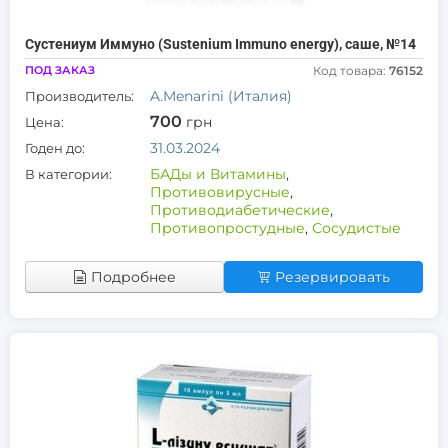
Сустениум Иммуно (Sustenium Immuno energy), саше, №14
ПОД ЗАКАЗ
Код товара:
76152
A.Menarini (Италия)
Производитель:
700
грн
Цена:
31.03.2024
Годен до:
БАДы и Витамины
,
В категории:
Противовирусные
,
Противодиабетические
,
Противопростудные
,
Сосудистые
Подробнее
Резервировать