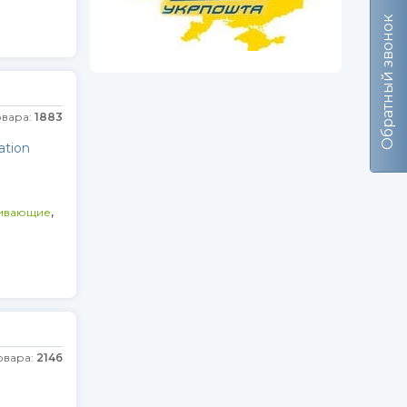
Обратный звонок
овара:
1883
ation
,
ивающие
овара:
2146