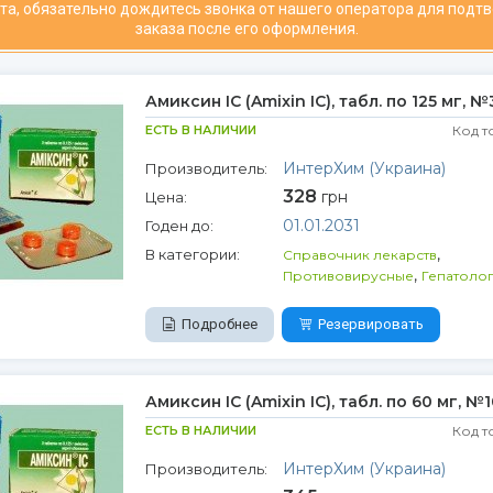
та, обязательно дождитесь звонка от нашего оператора для подт
заказа после его оформления.
Амиксин IC (Amixin IC), табл. по 125 мг, №
ЕСТЬ В НАЛИЧИИ
Код т
ИнтерХим (Украина)
Производитель:
328
грн
Цена:
01.01.2031
Годен до:
,
В категории:
Справочник лекарств
,
Противовирусные
Гепатоло
Подробнее
Резервировать
Амиксин IC (Amixin IC), табл. по 60 мг, №1
ЕСТЬ В НАЛИЧИИ
Код т
ИнтерХим (Украина)
Производитель: