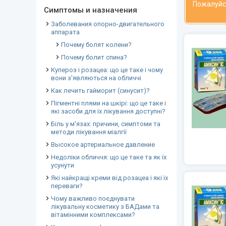
Пожалуйс
Симптомы и назначения
Заболевания опорно-двигательного
аппарата
Почему болят колени?
Почему болит спина?
Купероз і розацеа: що це таке і чому
вони з'являються на обличчі
Как лечить гайморит (синусит)?
Пігментні плями на шкірі: що це таке і
які засоби для їх лікування доступні?
Біль у м'язах: причини, симптоми та
методи лікування міалгії
Высокое артериальное давление
Недоліки обличчя: що це таке та як їх
усунути
Які найкращі креми від розацеа і які їх
переваги?
Чому важливо поєднувати
лікувальну косметику з БАДами та
вітамінними комплексами?