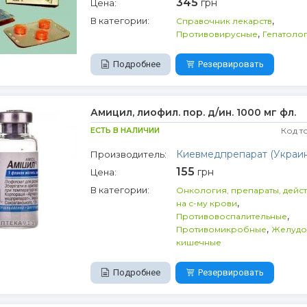
345
грн
Цена:
,
В категории:
Справочник лекарств
,
Противовирусные
Гепатоло
Подробнее
Резервировать
Амицил, лиофил. пор. д/ин. 1000 мг фл.
ЕСТЬ В НАЛИЧИИ
Код т
Киевмедпрепарат (Украин
Производитель:
155
грн
Цена:
В категории:
Онкология, препараты, дейс
,
на с-му крови
,
Противовоспалительные
,
Противомикробные
Желудо
кишечные
Подробнее
Резервировать