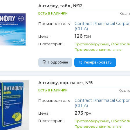
Антифлу, табл., №12
ЕСТЬ В НАЛИЧИИ
Код т
Contract Pharmacal Corpor
Производитель:
(США)
126
грн
Цена:
,
В категории:
Противовирусные
Обезбол
Противовоспалительные
Подробнее
Резервировать
Антифлу, пор. пакет, №5
ЕСТЬ В НАЛИЧИИ
Код т
Contract Pharmacal Corpor
Производитель:
(США)
273
грн
Цена:
,
В категории:
Противовирусные
Обезбол
Противовоспалительные