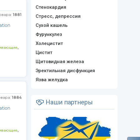
Стенокардия
овара:
1881
Стресс, депрессия
ation
Сухой кашель
Фурункулез
Холецистит
,
ивающие
Цистит
Щитовидная железа
Эректильная дисфункция
Язва желудка
овара:
1884
Наши партнеры
ation
,
ивающие