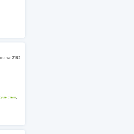
овара:
2192
)
,
судистые