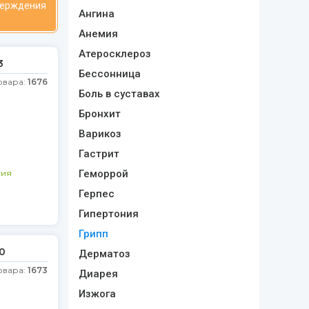
верждения
Ангина
Анемия
Атеросклероз
3
Бессонница
овара:
1676
Боль в суставах
Бронхит
Варикоз
Гастрит
гия
Геморрой
Герпес
Гипертония
Грипп
0
Дерматоз
овара:
1673
Диарея
Изжога