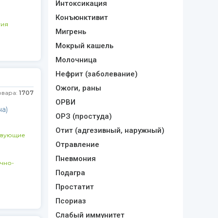
Интоксикация
Конъюнктивит
гия
Мигрень
Мокрый кашель
Молочница
Нефрит (заболевание)
Ожоги, раны
овара:
1707
ОРВИ
а)
ОРЗ (простуда)
Отит (адгезивный, наружный)
твующие
Отравление
Пневмония
чно-
Подагра
Простатит
Псориаз
Слабый иммунитет