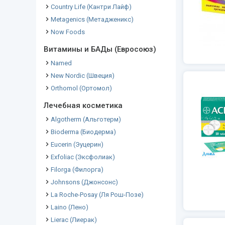
Country Life (Кантри Лайф)
Metagenics (Метадженикс)
Now Foods
Витамины и БАДы (Евросоюз)
Named
New Nordic (Швеция)
Orthomol (Ортомол)
Лечебная косметика
Algotherm (Альготерм)
Bioderma (Биодерма)
Eucerin (Эуцерин)
Exfoliac (Эксфолиак)
Filorga (Филорга)
Johnsons (Джонсонс)
La Roche-Posay (Ля Рош-Позе)
Laino (Лено)
Lierac (Лиерак)