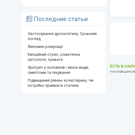
Последние статьи
Застосування дулоксетину. Сучасний
погляд
Феномен ромунації
Емоційний стрес, соматична
патологія, тривога
ЕСТЬ В НАЛ
Уретрит у чоловіків і жінок види,
поставщиков 
симптоми та лікування
Підвищений рівень холестерину. Чи
потрібно приймати статини