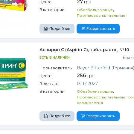
27
грн
Цена:
,
В категории:
Обезболивающие
Противовоспалительные
Подробнее
Резервировать
Аспирин С (Aspirin C), табл. раств., №10
ЕСТЬ В НАЛИЧИИ
Код т
Bayer Bitterfeld (Германия
Производитель:
256
грн
Цена:
01.12.2027
Годен до:
,
В категории:
Обезболивающие
,
Противовоспалительные
Со
Кардиология
Подробнее
Резервировать