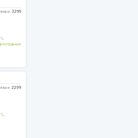
овара:
2295
,
)?
ростудные
овара:
2299
,
)?