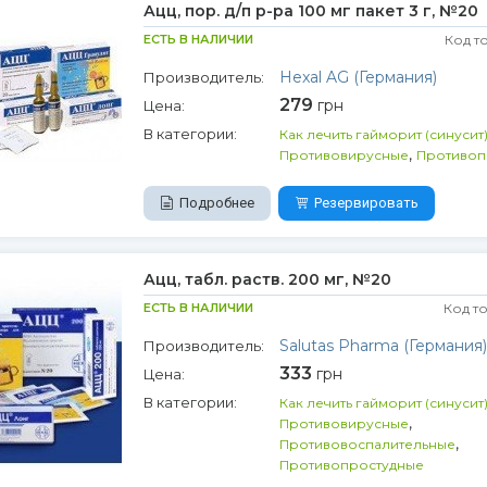
Ацц, пор. д/п р-ра 100 мг пакет 3 г, №20
ЕСТЬ В НАЛИЧИИ
Код т
Hexal AG (Германия)
Производитель:
279
грн
Цена:
В категории:
Как лечить гайморит (синусит
,
Противовирусные
Противоп
Подробнее
Резервировать
Ацц, табл. раств. 200 мг, №20
ЕСТЬ В НАЛИЧИИ
Код т
Salutas Pharma (Германия)
Производитель:
333
грн
Цена:
В категории:
Как лечить гайморит (синусит
,
Противовирусные
,
Противовоспалительные
Противопростудные