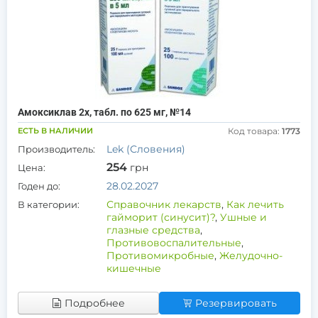
Амоксиклав 2х, табл. по 625 мг, №14
ЕСТЬ В НАЛИЧИИ
Код товара:
1773
Lek (Словения)
Производитель:
254
грн
Цена:
28.02.2027
Годен до:
Справочник лекарств
,
Как лечить
В категории:
гайморит (синусит)?
,
Ушные и
глазные средства
,
Противовоспалительные
,
Противомикробные
,
Желудочно-
кишечные
Подробнее
Резервировать