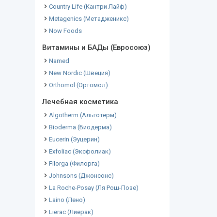
Country Life (Кантри Лайф)
Metagenics (Метадженикс)
Now Foods
Витамины и БАДы (Евросоюз)
Named
New Nordic (Швеция)
Orthomol (Ортомол)
Лечебная косметика
Algotherm (Альготерм)
Bioderma (Биодерма)
Eucerin (Эуцерин)
Exfoliac (Эксфолиак)
Filorga (Филорга)
Johnsons (Джонсонс)
La Roche-Posay (Ля Рош-Позе)
Laino (Лено)
Lierac (Лиерак)