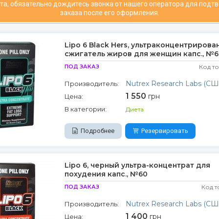
та, обязательно дождитесь звонка от нашего оператора для подт
заказа после его оформления.
Lipo 6 Black Hers, ультраконцентрирова
сжигатель жиров для женщин капс., №6
ПОД ЗАКАЗ
Код т
Nutrex Research Labs (СШ
Производитель:
1 550
грн
Цена:
В категории:
Диета
Подробнее
Резервировать
Lipo 6, черный ультра-концентрат для
похудения капс., №60
ПОД ЗАКАЗ
Код т
Nutrex Research Labs (СШ
Производитель:
1 400
грн
Цена: