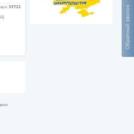
вара:
33722
Обратный звонок
А)
срок