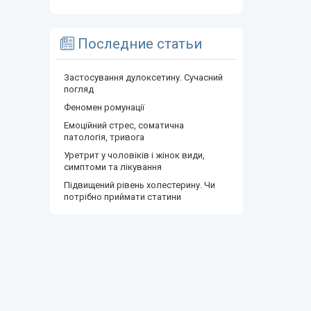
Последние статьи
Застосування дулоксетину. Сучасний
погляд
Феномен ромунації
Емоційний стрес, соматична
патологія, тривога
Уретрит у чоловіків і жінок види,
симптоми та лікування
Підвищений рівень холестерину. Чи
потрібно приймати статини