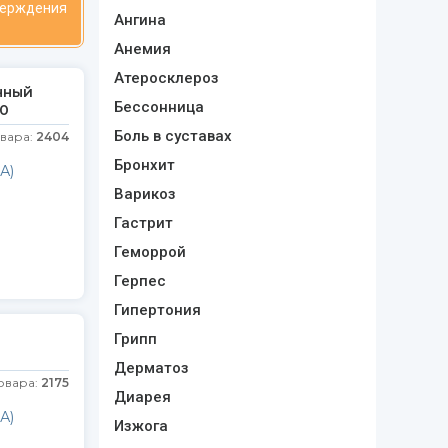
верждения
Ангина
Анемия
Атеросклероз
нный
Бессонница
0
Боль в суставах
овара:
2404
Бронхит
А)
Варикоз
Гастрит
Геморрой
Герпес
Гипертония
Грипп
Дерматоз
овара:
2175
Диарея
А)
Изжога