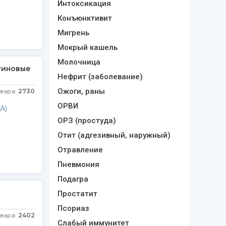
Интоксикация
Конъюнктивит
Мигрень
Мокрый кашель
Молочница
атиновые
Нефрит (заболевание)
Ожоги, раны
овара:
2730
ОРВИ
А)
ОРЗ (простуда)
Отит (адгезивный, наружный)
Отравление
Пневмония
Подагра
Простатит
Псориаз
овара:
2402
Слабый иммунитет