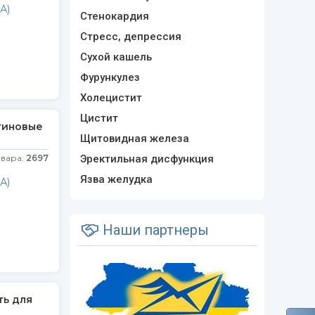
А)
Стенокардия
Стресс, депрессия
Сухой кашель
Фурункулез
Холецистит
Цистит
атиновые
Щитовидная железа
овара:
2697
Эректильная дисфункция
Язва желудка
А)
Наши партнеры
ть для