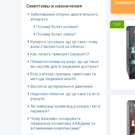
Пожалуйс
Симптомы и назначения
Заболевания опорно-двигательного
аппарата
TOP
Почему болят колени?
Почему болит спина?
Купероз і розацеа: що це таке і чому
вони з'являються на обличчі
Как лечить гайморит (синусит)?
Пігментні плями на шкірі: що це таке і
які засоби для їх лікування доступні?
Біль у м'язах: причини, симптоми та
методи лікування міалгії
Высокое артериальное давление
Недоліки обличчя: що це таке та як їх
усунути
Які найкращі креми від розацеа і які їх
переваги?
Чому важливо поєднувати
лікувальну косметику з БАДами та
вітамінними комплексами?