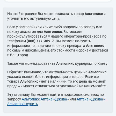
На этой странице Вы можете заказать товар
Альгопикс
и
уточнить его актуальную цену.
Если у вас возникли какие-либо вопросы по товару или
поиску аналогов для
Альгопикс
, Вы можете
проконсультироваться у нашего оператора-провизора по
телефонам
(066) 777-369-7
. Вы можете получить
информацию по наличию и поиску препарата
Альгопикс
по самым низким ценам, его стоимости и срокам доставки
в Ваш город.
Также мы можем доставить
Альгопикс
курьером по Киеву.
Обратите внимание, что актуальность цены на
Альгопикс
указана выше в блоке информации о товаре. Если же
товара
Альгопикс
«нет в наличии», то его цена на момент
продажи может отличаться от указанной на нашем сайте.
Эту страницу Вы можете найти в поисковых системах по
запросу
Альгопикс Аптека «Джива»
или
Аптека «Джива»
Альгопикс купить
.