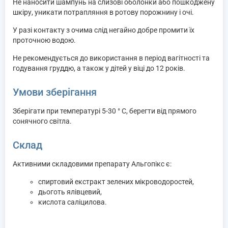
Не наносити шампунь на слизові оболонки або пошкоджену
шкіру, уникати потрапляння в ротову порожнину і очі.
У разі контакту з очима слід негайно добре промити їх
проточною водою.
Не рекомендується до використання в період вагітності та
годування груддю, а також у дітей у віці до 12 років.
Умови зберігання
Зберігати при температурі 5-30 ° С, берегти від прямого
сонячного світла.
Склад
Активними складовими препарату Альгопікс є:
спиртовий екстракт зелених мікроводоростей,
дьоготь ялівцевий,
кислота саліцилова.