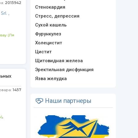
ра:
2015942
Стенокардия
rl. ,
Стресс, депрессия
Сухой кашель
Фурункулез
say (Ля
Холецистит
Цистит
Щитовидная железа
Эректильная дисфункция
льных
Язва желудка
овара:
1457
Наши партнеры
,
)