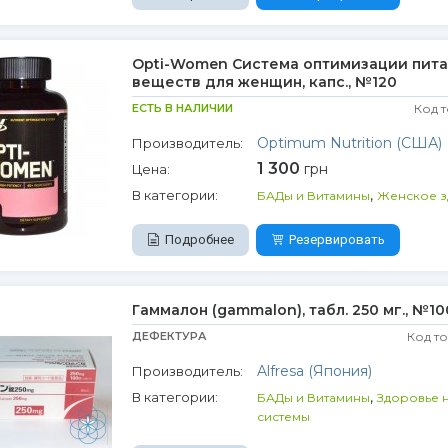
Opti-Women Система оптимизации пита
веществ для женщин, капс., №120
ЕСТЬ В НАЛИЧИИ
Код 
Optimum Nutrition (США)
Производитель:
1 300
грн
Цена:
,
В категории:
БАДы и Витамины
Женское з
Подробнее
Резервировать
Гаммалон (gammalon), табл. 250 мг., №10
ДЕФЕКТУРА
Код т
Alfresa (Япония)
Производитель:
,
В категории:
БАДы и Витамины
Здоровье 
системы