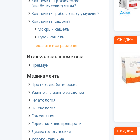
Как лечить трофические
(диабетические) язвы?
Как лечить грибок в паху у мужчин?
Как лечить кашель?
Мокрый кашель
Сухой кашель
СКИДКА
Показать все разделы
Итальянская косметика
Премиум
Медикаменты
Противодиабетические
Ушные и глазные средства
Гепатология
Гинекология
Гомеопатия
Гормональные препараты
СКИДКА
Дерматологические
Успокоительные