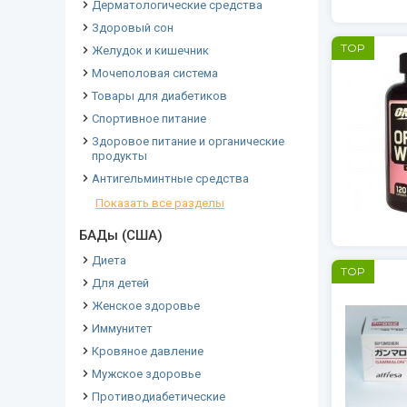
Дерматологические средства
Здоровый сон
TOP
Желудок и кишечник
Мочеполовая система
Товары для диабетиков
Спортивное питание
Здоровое питание и органические
продукты
Антигельминтные средства
Показать все разделы
БАДы (США)
Диета
TOP
Для детей
Женское здоровье
Иммунитет
Кровяное давление
Мужское здоровье
Противодиабетические