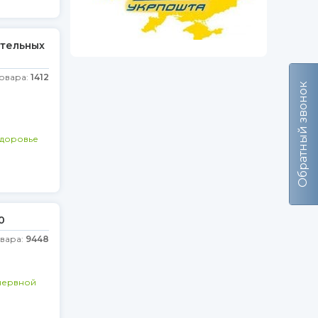
тельных
товара:
1412
Обратный звонок
доровье
0
овара:
9448
нервной