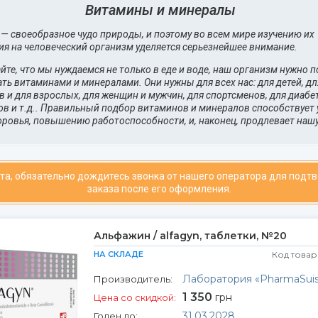
Витамины и минералы
— своеобразное чудо природы, и поэтому во всем мире изучению их
ия на человеческий организм уделяется серьезнейшее внимание.
те, что мы нуждаемся не только в еде и воде, наш организм нужно 
ь витаминами и минералами. Они нужны для всех нас: для детей, дл
 и для взрослых, для женщин и мужчин, для спортсменов, для диабе
ов и т.д.. Правильный подбор витаминов и минералов способствует
оровья, повышению работоспособности, и, наконец, продлевает нашу
та, обязательно дождитесь звонка от нашего оператора для подт
заказа после его оформления.
Альфажин / alfagyn, таблетки, №20
НА СКЛАДЕ
Код товар
Лаборатория «РharmaSuis
Производитель:
1 350
грн
Цена со скидкой:
31.03.2028
Годен до: