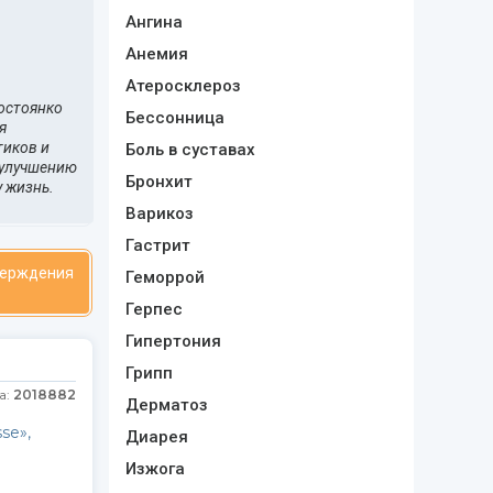
Ангина
Анемия
Атеросклероз
постоянко
Бессонница
я
тиков и
Боль в суставах
 улучшению
Бронхит
 жизнь.
Варикоз
Гастрит
верждения
Геморрой
Герпес
Гипертония
Грипп
а:
2018882
Дерматоз
se»,
Диарея
Изжога