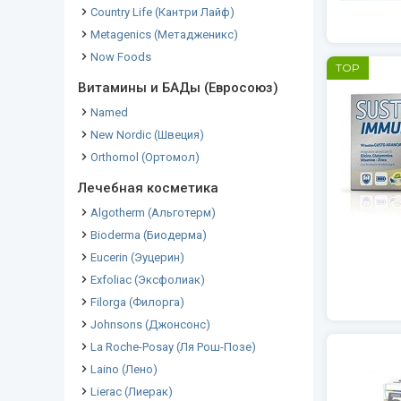
Country Life (Кантри Лайф)
Metagenics (Метадженикс)
Now Foods
TOP
Витамины и БАДы (Евросоюз)
Named
New Nordic (Швеция)
Orthomol (Ортомол)
Лечебная косметика
Algotherm (Альготерм)
Bioderma (Биодерма)
Eucerin (Эуцерин)
Exfoliac (Эксфолиак)
Filorga (Филорга)
Johnsons (Джонсонс)
La Roche-Posay (Ля Рош-Позе)
Laino (Лено)
Lierac (Лиерак)