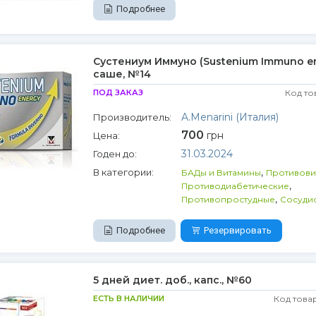
Подробнее
Сустениум Иммуно (Sustenium Immuno en
саше, №14
ПОД ЗАКАЗ
Код то
A.Menarini (Италия)
Производитель:
700
грн
Цена:
31.03.2024
Годен до:
,
В категории:
БАДы и Витамины
Противови
,
Противодиабетические
,
Противопростудные
Сосуди
Подробнее
Резервировать
5 дней диет. доб., капс., №60
ЕСТЬ В НАЛИЧИИ
Код това