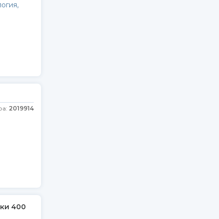
огия,
ра:
2019914
тки 400