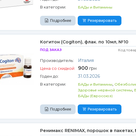
В категории:
БАДы и Витамины
Подробнее
Резервировать
Когитон (Cogiton), флак. по 10мл, №10
ПОД ЗАКАЗ
Код това
Италия
Производитель:
900
грн
Цена со скидкой:
31.03.2026
Годен до:
,
В категории:
БАДы и Витамины
Обезболи
,
Здоровье нервной системы
БАДы (Евросоюз)
Подробнее
Резервировать
Ренимакс RENIMAX, порошок в пакетах,