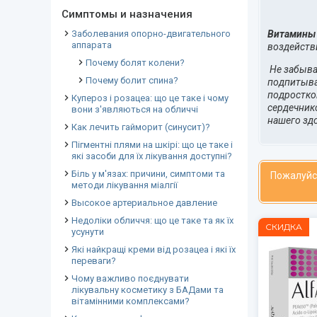
Симптомы и назначения
Заболевания опорно-двигательного
Витамины
аппарата
воздейств
Почему болят колени?
Не забывай
Почему болит спина?
подпитыват
подростков
Купероз і розацеа: що це таке і чому
сердечник
вони з'являються на обличчі
нашего зд
Как лечить гайморит (синусит)?
Пігментні плями на шкірі: що це таке і
які засоби для їх лікування доступні?
Біль у м'язах: причини, симптоми та
Пожалуйс
методи лікування міалгії
Высокое артериальное давление
Недоліки обличчя: що це таке та як їх
СКИДКА
усунути
Які найкращі креми від розацеа і які їх
переваги?
Чому важливо поєднувати
лікувальну косметику з БАДами та
вітамінними комплексами?