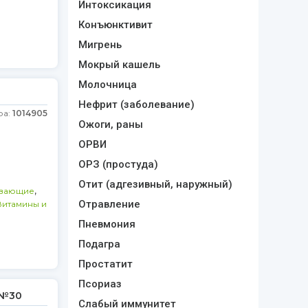
Интоксикация
Конъюнктивит
Мигрень
Мокрый кашель
Молочница
Нефрит (заболевание)
ра:
1014905
Ожоги, раны
ОРВИ
ОРЗ (простуда)
Отит (адгезивный, наружный)
,
вающие
Отравление
Витамины и
Пневмония
Подагра
Простатит
Псориаз
 №30
Слабый иммунитет