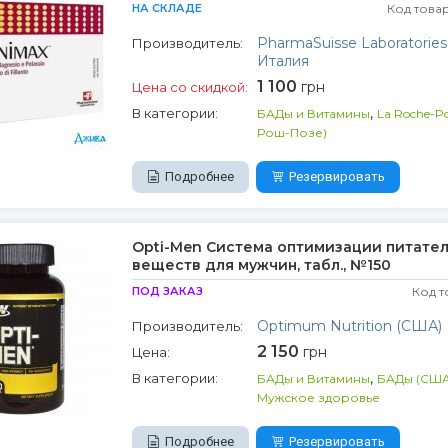
НА СКЛАДЕ
Код това
PharmaSuisse Laboratories S
Производитель:
Италия
1 100
грн
Цена со скидкой:
,
В категории:
БАДы и Витамины
La Roche-Po
Рош-Позе)
Подробнее
Резервировать
Opti-Men Система оптимизации питате
веществ для мужчин, табл., №150
ПОД ЗАКАЗ
Код т
Optimum Nutrition (США)
Производитель:
2 150
грн
Цена:
,
В категории:
БАДы и Витамины
БАДы (США
Мужское здоровье
Подробнее
Резервировать