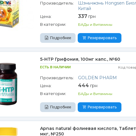
Шэньчжэнь Hongsen Биол
Производитель:
Китай
337
грн
Цена:
В категории:
БАДы и Витамины
Подробнее
Резервировать
5-НТР Грифония, 100мг капс., №60
ЕСТЬ В НАЛИЧИИ
Код това
GOLDEN PHARM
Производитель:
444
грн
Цена:
В категории:
БАДы и Витамины
Подробнее
Резервировать
Apnas natural фолиевая кислота, Табле
мкг, №250