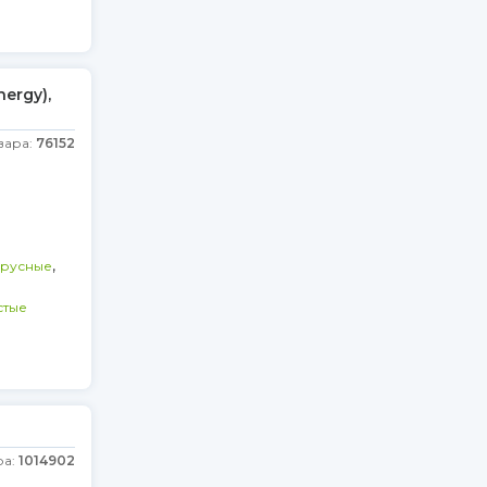
ergy),
вара:
76152
,
русные
стые
ра:
1014902