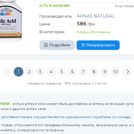
ЕСТЬ В НАЛИЧИИ
Код товар
APNAS NATURAL
Производитель:
586
грн
Цена:
В категории:
БАДы и Витамины
Подробнее
Резервировать
1
2
3
4
5
6
7
8
9
10
Найдено товаров - 1175, показано с 1 по 10
ИЧИИ
- есть в аптеке или может быть доставлен в аптеку в течение суто
или с других аптек сети
- доставка товара осуществляется курьерскими службами со склада
- товар отпускается по предварительному заказу, актуальную цену и 
очняйте у оператора по телефону