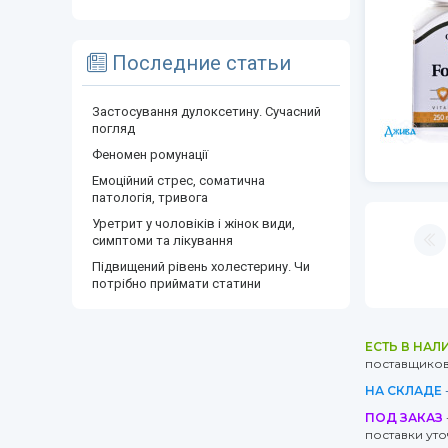
Последние статьи
Застосування дулоксетину. Сучасний
погляд
Феномен ромунації
Емоційний стрес, соматична
патологія, тривога
Уретрит у чоловіків і жінок види,
симптоми та лікування
Підвищений рівень холестерину. Чи
потрібно приймати статини
ЕСТЬ В НАЛ
поставщиков 
НА СКЛАДЕ
ПОД ЗАКАЗ
поставки ут