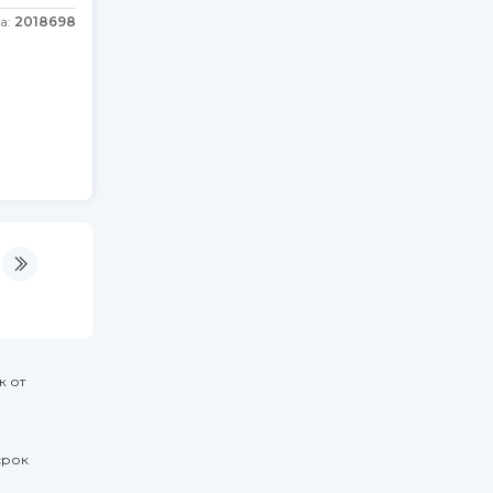
а:
2018698
к от
срок