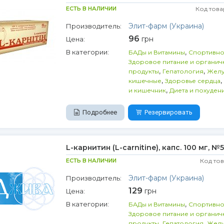
ЕСТЬ В НАЛИЧИИ
Код това
Элит-фарм (Украина)
Производитель:
96
грн
Цена:
,
В категории:
БАДы и Витамины
Спортивно
Здоровое питание и органич
,
,
продукты
Гепатология
Желу
,
,
кишечные
Здоровье сердца
,
и кишечник
Диета и похуден
Подробнее
Резервировать
L-карнитин (L-carnitine), капс. 100 мг, №
ЕСТЬ В НАЛИЧИИ
Код то
Элит-фарм (Украина)
Производитель:
129
грн
Цена:
,
В категории:
БАДы и Витамины
Спортивно
Здоровое питание и органич
,
,
продукты
Гепатология
Желу