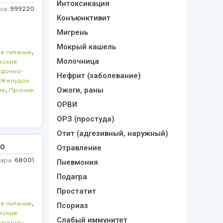
Интоксикация
ра:
999220
Конъюнктивит
Мигрень
Мокрый кашель
,
е питание
Молочница
еские
дочно-
Нефрит (заболевание)
Желудок
,
Ожоги, раны
ие
Прочие
ОРВИ
ОРЗ (простуда)
Отит (адгезивный, наружный)
50
Отравление
вара:
68001
Пневмония
Подагра
Простатит
,
е питание
Псориаз
еские
Слабый иммунитет
дочно-