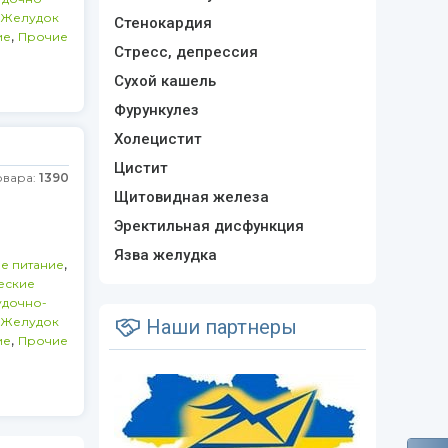
Желудок
Стенокардия
,
ие
Прочие
Стресс, депрессия
Сухой кашель
Фурункулез
Холецистит
Цистит
овара:
1390
Щитовидная железа
Эректильная дисфункция
Язва желудка
,
е питание
еские
дочно-
Желудок
Наши партнеры
,
ие
Прочие