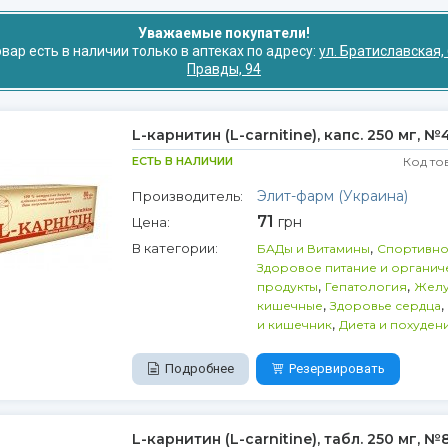
Уважаемые покупатели!
вар есть в наличии только в аптеках по адресу:
ул. Братиславская, 
Правды, 94
L-карнитин (L-carnitine), капс. 250 мг, №
ЕСТЬ В НАЛИЧИИ
Код то
Элит-фарм (Украина)
Производитель:
71
грн
Цена:
,
В категории:
БАДы и Витамины
Спортивно
Здоровое питание и органич
,
,
продукты
Гепатология
Желу
,
,
кишечные
Здоровье сердца
,
и кишечник
Диета и похуден
Подробнее
Резервировать
L-карнитин (L-carnitine), табл. 250 мг, №