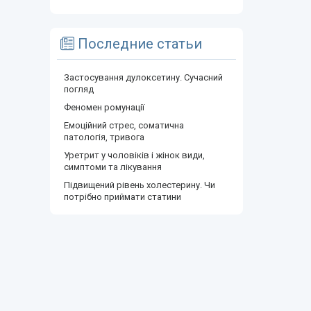
Последние статьи
Застосування дулоксетину. Сучасний
погляд
Феномен ромунації
Емоційний стрес, соматична
патологія, тривога
Уретрит у чоловіків і жінок види,
симптоми та лікування
Підвищений рівень холестерину. Чи
потрібно приймати статини