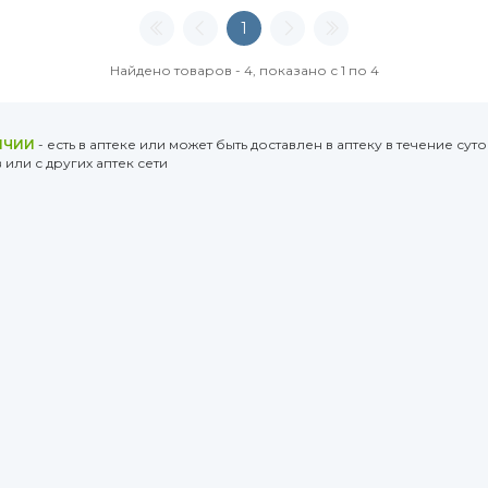
1
Найдено товаров - 4, показано с 1 по 4
ИЧИИ
- есть в аптеке или может быть доставлен в аптеку в течение суто
или с других аптек сети