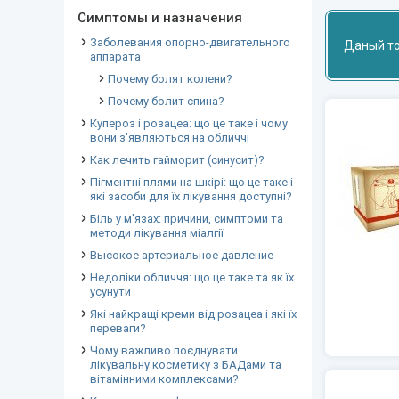
Симптомы и назначения
Заболевания опорно-двигательного
Даный то
аппарата
Почему болят колени?
Почему болит спина?
Купероз і розацеа: що це таке і чому
вони з'являються на обличчі
Как лечить гайморит (синусит)?
Пігментні плями на шкірі: що це таке і
які засоби для їх лікування доступні?
Біль у м'язах: причини, симптоми та
методи лікування міалгії
Высокое артериальное давление
Недоліки обличчя: що це таке та як їх
усунути
Які найкращі креми від розацеа і які їх
переваги?
Чому важливо поєднувати
лікувальну косметику з БАДами та
вітамінними комплексами?