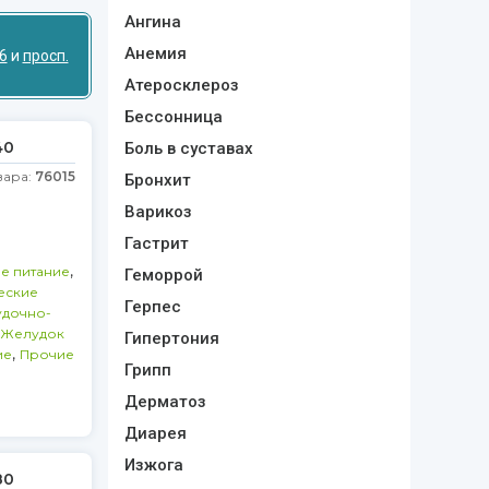
Ангина
Анемия
6
и
просп.
Атеросклероз
Бессонница
40
Боль в суставах
вара:
76015
Бронхит
Варикоз
Гастрит
,
е питание
Геморрой
еские
Герпес
дочно-
Желудок
Гипертония
,
ие
Прочие
Грипп
Дерматоз
Диарея
Изжога
80