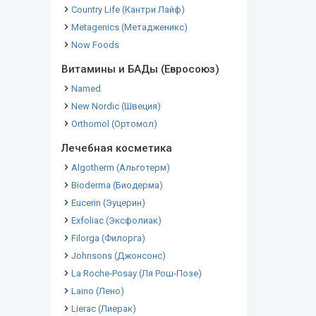
Country Life (Кантри Лайф)
Metagenics (Метадженикс)
Now Foods
Витамины и БАДы (Евросоюз)
Named
New Nordic (Швеция)
Orthomol (Ортомол)
Лечебная косметика
Algotherm (Альготерм)
Bioderma (Биодерма)
Eucerin (Эуцерин)
Exfoliac (Эксфолиак)
Filorga (Филорга)
Johnsons (Джонсонс)
La Roche-Posay (Ля Рош-Позе)
Laino (Лено)
Lierac (Лиерак)