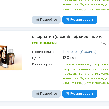
,
,
кишечные
Здоровье сердца
,
и кишечник
Диета и похуден
Подробнее
Резервировать
L-карнитин (L-carnitine), сироп 100 мл
ЕСТЬ В НАЛИЧИИ
Код т
Технолог (Украина)
Производитель:
130
грн
Цена:
,
В категории:
БАДы и Витамины
Спортивно
Здоровое питание и органич
,
,
продукты
Гепатология
Желу
,
,
кишечные
Здоровье сердца
,
и кишечник
Диета и похуден
Подробнее
Резервировать