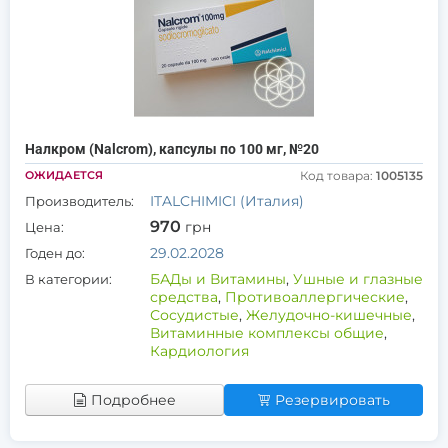
Налкром (Nalcrom), капсулы по 100 мг, №20
ОЖИДАЕТСЯ
Код товара:
1005135
ITALCHIMICI (Италия)
Производитель:
970
грн
Цена:
29.02.2028
Годен до:
БАДы и Витамины
,
Ушные и глазные
В категории:
средства
,
Противоаллергические
,
Сосудистые
,
Желудочно-кишечные
,
Витаминные комплексы общие
,
Кардиология
Подробнее
Резервировать