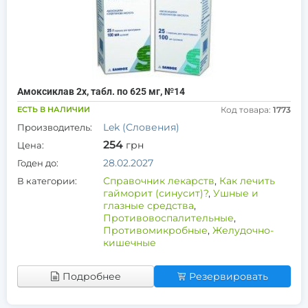
Амоксиклав 2х, табл. по 625 мг, №14
ЕСТЬ В НАЛИЧИИ
Код товара:
1773
Lek (Словения)
Производитель:
254
грн
Цена:
28.02.2027
Годен до:
Справочник лекарств
,
Как лечить
В категории:
гайморит (синусит)?
,
Ушные и
глазные средства
,
Противовоспалительные
,
Противомикробные
,
Желудочно-
кишечные
Подробнее
Резервировать