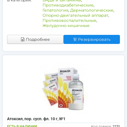
БАДы и Витамины
,
В категории:
Противодиабетические
,
Гепатология
,
Дерматологические
,
Опорно-двигательный аппарат
,
Противовоспалительные
,
Желудочно-кишечные
Подробнее
Резервировать
Атоксил, пор. сусп. фл. 10 г, №1
ЕСТЬ В НАЛИЧИИ
Код товара:
2231