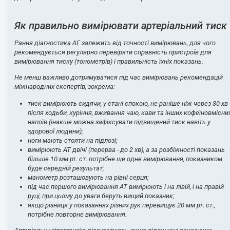
Як правильно вимірювати артеріальний тиск
Рання діагностика АГ залежить від точності вимірювань, для чого
рекомендується регулярно перевіряти справність пристроїв для
вимірювання тиску (тонометрів) і правильність їхніх показань.
Не менш важливо дотримуватися під час вимірювань рекомендацій
міжнародних експертів, зокрема:
тиск вимірюють сидячи, у стані спокою, не раніше ніж через 30 хв
після ходьби, куріння, вживання чаю, кави та інших кофеїновмісни
напоїв (інакше можна зафіксувати підвищений тиск навіть у
здорової людини);
ноги мають стояти на підлозі;
вимірюють АТ двічі (перерва - до 2 хв), а за розбіжності показань
більше 10 мм рт. ст. потрібне ще одне вимірювання, показником
буде середній результат;
манометр розташовують на рівні серця;
під час першого вимірювання АТ вимірюють і на лівій, і на правій
руці, при цьому до уваги беруть вищий показник;
якщо різниця у показаннях різних рук перевищує 20 мм рт. ст.,
потрібне повторне вимірювання.