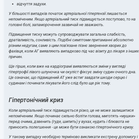
відчуття задухи.
У більшості випадків початок артеріальної гіпертензії лишається
непоміченим. Якщо артеріальний тиск підвищується поступово, то на
головні болі, запаморочення зазвичай не зважають.
Підвищення тиску можуть супроводжувати загальна слабкість,
дратівливість, сонливість. Подібні симптоми притаманні абсолютно
різним недугам, саме з цим пов'язане пізнє звернення хворих до
фахівця, коли АГ виявляють випадково під час візиту до лікаря з інших
причин.
Ще гірше, коли вже на кардіограмі виявляються зміни у вигляді
гіпертрофії лівого шлуночка чи окуліст фіксує зміну судин очного дна.
Це означає, що підвищений АТ уже встиг завдати шкоди серцю і
судинам і починати лікувати його слід було ще рік тому.
Гіпертонічний криз
Коли артеріальний тиск підвищується різко, це не може залишитися
непоміченим. Якщо починає сильно боліти голова, миготять «мушки»
перед очима, дзвенить (гуде, шипить) у вухах, нудить і блювота не
приносить полегшення - це може бути ознакою гіпертонічного кризу.
У такому випадку необхідно терміново викликати екстрену допомогу і