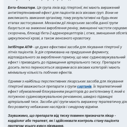
Бета-блокатори.
Ця група ліків від гіпертонії, які мають виражений
антигіпертензивний ефект для пацієнтів всіх вікових груп. Вони не
викликають звикання організму, тому результативні на будь-яких
етапах застосування. Механізм дії лікарських засобів даної групи
базується на зниженні вироблення реніну, зменшенні частоти серцеви
скорочень, блокаді бета-2-адренорецепторів і, отже, зменшення обсягі
циркулюючої крові, а також венозного кровотоку.
Інгібітори АПФ
- це дуже ефективні засоби для лікування гіпертонії у
літніх пацієнтів. Їх дія спрямована на придушення ферменту,
відповідального за вироблення гормону, що має судинозвужувальний
ефект і призводить до підвищення артеріального тиску. Препарати
досить легко переносяться хворими всіх вікових категорій і мають
мінімальну кількість побічних ефектів.
Одними з найбільш перспективних лікарських засобів для лікування
гіпертонії вважаються препарати з групи
сартанів
. Їх терапевтичний
ефект обумовлений блокуванням рецепторів до ангіотензину II, який є
потужною судинозвужувальною речовиною, швидко підвищує
артеріальний тиск. Засоби цієї групи мають виражену терапевтичну ді
без розвитку небажаних наслідків і синдрому відміни.
Зауважимо, що препарати від тиску повинен призначати лікар -
кардіолог або терапевт, як і здійснювати контроль стану пацієнта
протягом усього курсу лікування.