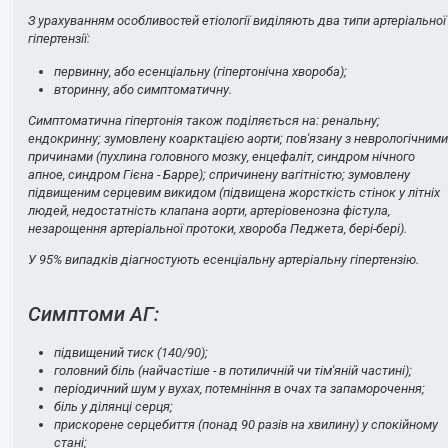
З урахуванням особливостей етіології виділяють два типи артеріальної
гіпертензії:
первинну, або есенціальну (гіпертонічна хвороба);
вторинну, або симптоматичну.
Симптоматична гіпертонія також поділяється на: ренальну;
ендокринну; зумовлену коарктацією аорти; пов'язану з неврологічними
причинами (пухлина головного мозку, енцефаліт, синдром нічного
апное, синдром Гієна - Барре); спричинену вагітністю; зумовлену
підвищеним серцевим викидом (підвищена жорсткість стінок у літніх
людей, недостатність клапана аорти, артеріовенозна фістула,
незарощення артеріальної протоки, хвороба Педжета, бері-бері).
У 95% випадків діагностують есенціальну артеріальну гіпертензію.
Симптоми АГ:
підвищений тиск (140/90);
головний біль (найчастіше - в потиличній чи тім'яній частині);
періодичний шум у вухах, потемніння в очах та запаморочення;
біль у ділянці серця;
прискорене серцебиття (понад 90 разів на хвилину) у спокійному
стані;