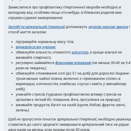
Замислитися про профілактику гіпертонічної хвороби необхідно в
молодому віці, особливо якщо хто-небудь із близьких родичів має
серцево-судинні захворювання.
Запобігти артеріальній гіпертензії
допоможуть
здорові харчові звички
і
спосіб життя загалом:
підтримуйте нормальну масу тіла;
відмовтеся від куріння
;
обмежуйте кількість спожитого
алкоголю
, а краще взагалі не
вживайте спиртного;
регулярно займайтеся
фізичними вправами
(не менше 30-40 хв 3-4
рази на тиждень);
обмежуйте споживання солі (до 5 г на добу для дорослої людини -
трохи менше чайної ложки, включно з «прихованою сіллю» в
маринадах, копченостях, ковбасах, соусах і навіть у звичайному
хлібі);
уникайте стресів (чудовою профілактикою впливу стресів на
організм є легкий біг, плавання, йога, прогулянка на природі);
вживайте продукти, багаті на калій (крупи, бобові, фрукти, овочі,
зелень).
Щоб не пропустити початок артеріальної гіпертензії, необхідно уважніш
ставитися до свого здоров'я і вимірювати артеріальний тиск не рідше
двох разів на місяць усім людям після 50 років.