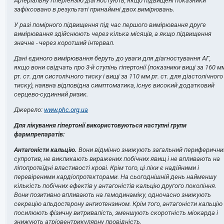
Артеріальну гіпертензію діагностують, якщо підвищені показники
зафіксовано в результаті принаймні двох вимірювань.
У разі помірного підвищення під час першого вимірювання друге
вимірювання здійснюють через кілька місяців, а якщо підвищення
значне - через коротший інтервал.
Дані єдиного вимірювання беруть до уваги для діагностування АГ,
якщо вони свідчать про 3-й ступінь гіпертонії (показники вищі за 160 м
рт. ст. для систолічного тиску і вищі за 110 мм рт. ст. для діастолічного
тиску), наявна відповідна симптоматика, існує високий додатковий
серцево-судинний ризик.
Джерело:
www.phc.org.ua
Для лікування гіпертонії використовуються наступні групи
фармпрепаратів:
Антагоністи кальцію.
Вони відмінно знижують загальний периферични
супротив, не викликають виражених побічних явищ і не впливають на
ліпопротеїдні властивості крові. Крім того, ці ліки є надійними і
перевіреними кардіопротекторами. На сьогоднішній день найменшу
кількість побічних ефектів у антагоністів кальцію другого покоління.
Вони позитивно впливають на гемодинаміку, одночасно знижують
секрецію альдостерону ангиотензином. Крім того, антагоністи кальцію
посилюють фізичну витривалість, зменшують скоротність міокарда і
знижують атріовентрикулярну провідність.