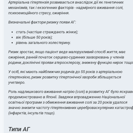
Артеріальна гіпертензія розвивається внаслідок дії як генетичних
механізмів, так і екзогенних факторів - надмірного вживання солі,
психоемоційного стресу, ожиріння.
Визначальні фактори ризику появи АГ:
стать (частіше страждають жінки);
вік (більше 50 років);
рівень загального холестерину.
Ризик зростає, якщо пацієнт веде малорухливий спосіб життя, має
ожиріння, ранній початок серцево-судинних захворювань у членів
родини, доклінічні прояви атеросклерозу, знижену функцію нирок тощо
У осіб, які мають найближчих родичів до 55 років з артеріальною
гіпертензією, ризик розвитку гіпертонічної хвороби збільшується
учетверо.
Роль надлишкового вживання натрію (солі) в розвитку АГ було яскрав
продемонстровано в Японії. Завдяки впровадженню Національної
освітньої програми з обмеження вживання солі за 20 років удалося
значно знизити частоту гіпертензивних цереброваскулярних катастро
(інфарктів, інсультів тощо).
Типи АГ