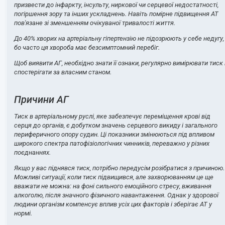
призвести до інфаркту, інсульту, ниркової чи серцевої недостатності,
погіршення зору та інших ускладнень. Навіть помірне підвищення АТ
пов'язане зі зменшенням очікуваної тривалості життя.
До 40% хворих на артеріальну гіпертензію не підозрюють у себе недугу,
бо часто ця хвороба має безсимптомний перебіг.
Щоб виявити АГ, необхідно знати її ознаки, регулярно вимірювати тиск 
спостерігати за власним станом.
Причини АГ
Тиск в артеріальному руслі, яке забезпечує переміщення крові від
серця до органів, є добутком значень серцевого викиду і загального
периферичного опору судин. Ці показники змінюються під впливом
широкого спектра патофізіологічних чинників, переважно у різних
поєднаннях.
Якщо у вас піднявся тиск, потрібно передусім розібратися з причиною.
Можливі ситуації, коли тиск підвищився, але захворюванням це ще
вважати не можна: на фоні сильного емоційного стресу, вживання
алкоголю, після значного фізичного навантаження. Однак у здорової
людини організм компенсує вплив усіх цих факторів і зберігає АТ у
нормі.