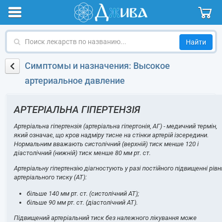
Поиск
лекарств
по
Симптомы и назначения: Высокое
названию
артериальное давление
АРТЕРІАЛЬНА ГІПЕРТЕНЗІЯ
Артеріальна гіпертензія (артеріальна гіпертонія, АГ) - медичний термін,
який означає, що кров надміру тисне на стінки артерій ізсередини.
Нормальним вважають систолічний (верхній) тиск менше 120 і
діастолічний (нижній) тиск менше 80 мм рт. ст.
Артеріальну гіпертензію діагностують у разі постійного підвищенні рівн
артеріального тиску (АТ):
більше 140 мм рт. ст. (систолічний АТ);
більше 90 мм рт. ст. (діастолічний АТ).
Підвищений артеріальний тиск без належного лікування може