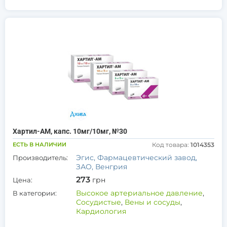
Хартил-АМ, капс. 10мг/10мг, №30
ЕСТЬ В НАЛИЧИИ
Код товара:
1014353
Эгис, Фармацевтический завод,
Производитель:
ЗАО, Венгрия
273
грн
Цена:
Высокое артериальное давление
,
В категории:
Сосудистые
,
Вены и сосуды
,
Кардиология