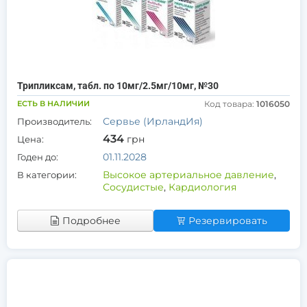
Трипликсам, табл. по 10мг/2.5мг/10мг, №30
ЕСТЬ В НАЛИЧИИ
Код товара:
1016050
Сервье (ИрландИя)
Производитель:
434
грн
Цена:
01.11.2028
Годен до:
Высокое артериальное давление
,
В категории:
Сосудистые
,
Кардиология
Подробнее
Резервировать