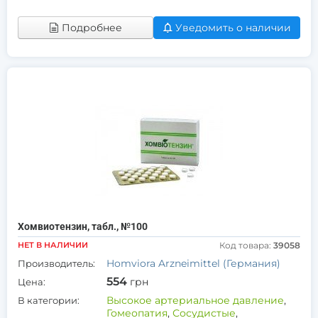
Подробнее
Уведомить о наличии
Хомвиотензин, табл., №100
НЕТ В НАЛИЧИИ
Код товара:
39058
Homviora Arzneimittel (Германия)
Производитель:
554
грн
Цена:
Высокое артериальное давление
,
В категории:
Гомеопатия
,
Сосудистые
,