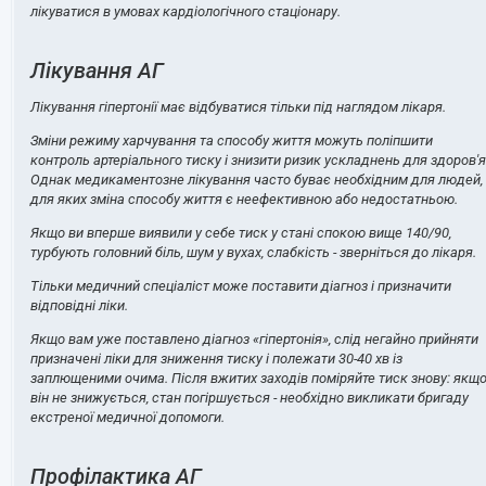
лікуватися в умовах кардіологічного стаціонару.
Лікування АГ
Лікування гіпертонії має відбуватися тільки під наглядом лікаря.
Зміни режиму харчування та способу життя можуть поліпшити
контроль артеріального тиску і знизити ризик ускладнень для здоров'я
Однак медикаментозне лікування часто буває необхідним для людей,
для яких зміна способу життя є неефективною або недостатньою.
Якщо ви вперше виявили у себе тиск у стані спокою вище 140/90,
турбують головний біль, шум у вухах, слабкість - зверніться до лікаря.
Тільки медичний спеціаліст може поставити діагноз і призначити
відповідні ліки.
Якщо вам уже поставлено діагноз «гіпертонія», слід негайно прийняти
призначені ліки для зниження тиску і полежати 30-40 хв із
заплющеними очима. Після вжитих заходів поміряйте тиск знову: якщ
він не знижується, стан погіршується - необхідно викликати бригаду
екстреної медичної допомоги.
Профілактика АГ