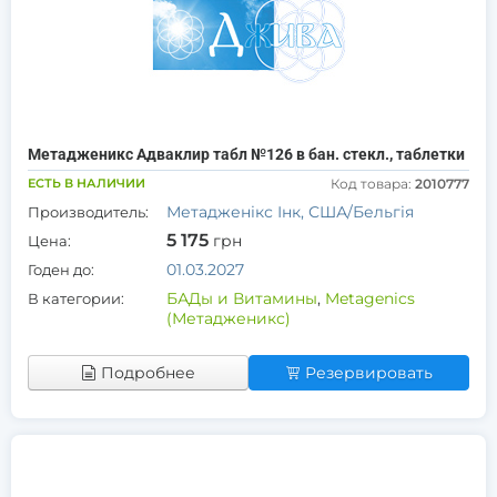
Метадженикс Адваклир табл №126 в бан. стекл., таблетки
ЕСТЬ В НАЛИЧИИ
Код товара:
2010777
Метадженікс Інк, США/Бельгія
Производитель:
5 175
грн
Цена:
01.03.2027
Годен до:
БАДы и Витамины
,
Metagenics
В категории:
(Метадженикс)
Подробнее
Резервировать