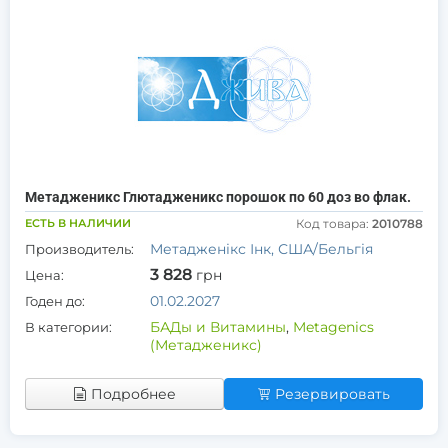
Метадженикс Глютадженикс порошок по 60 доз во флак.
ЕСТЬ В НАЛИЧИИ
Код товара:
2010788
Метадженікс Інк, США/Бельгія
Производитель:
3 828
грн
Цена:
01.02.2027
Годен до:
БАДы и Витамины
,
Metagenics
В категории:
(Метадженикс)
Подробнее
Резервировать