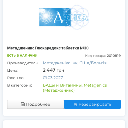
Метадженикс Глюкаредокс таблетки №30
ЕСТЬ В НАЛИЧИИ
Код товара:
2010819
Метадженікс Інк, США/Бельгія
Производитель:
2 447
грн
Цена:
01.03.2027
Годен до:
БАДы и Витамины
,
Metagenics
В категории:
(Метадженикс)
Подробнее
Резервировать