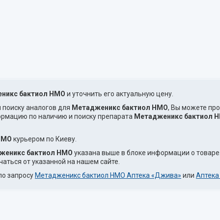
никс бактиол НМО
и уточнить его актуальную цену.
и поиску аналогов для
Метадженикс бактиол НМО
, Вы можете пр
ормацию по наличию и поиску препарата
Метадженикс бактиол 
НМО
курьером по Киеву.
женикс бактиол НМО
указана выше в блоке информации о товаре
чаться от указанной на нашем сайте.
по запросу
Метадженикс бактиол НМО Аптека «Джива»
или
Аптека