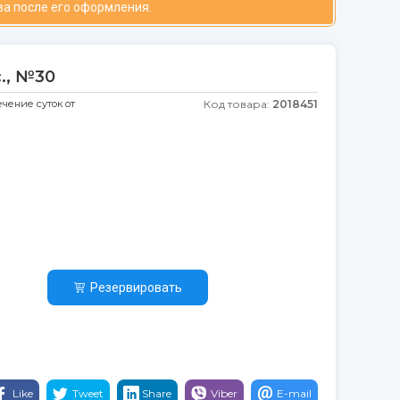
за после его оформления.
., №30
ечение суток от
Код товара:
2018451
Резервировать
Like
Tweet
Share
Viber
E-mail