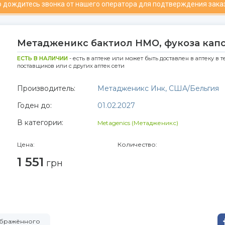
 дождитесь звонка от нашего оператора для подтверждения зака
Метадженикс бактиол НМО, фукоза капс
ЕСТЬ В НАЛИЧИИ
- есть в аптеке или может быть доставлен в аптеку в т
поставщиков или с других аптек сети
Производитель:
Метадженикс Инк, США/Бельгия
Годен до:
01.02.2027
В категории:
Metagenics (Метадженикс)
Цена:
Количество:
1 551
грн
зображённого