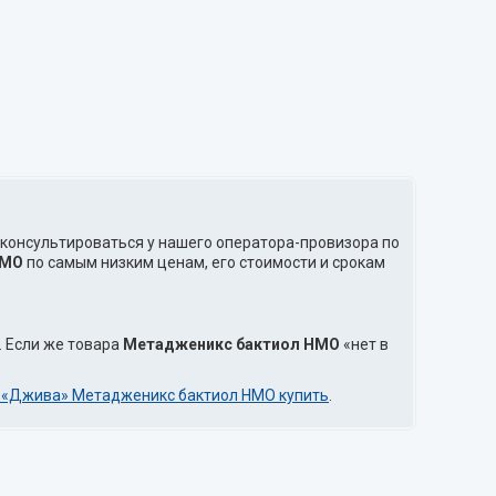
оконсультироваться у нашего оператора-провизора по
НМО
по самым низким ценам, его стоимости и срокам
. Если же товара
Метадженикс бактиол НМО
«нет в
 «Джива» Метадженикс бактиол НМО купить
.