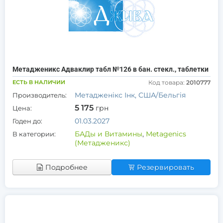
Метадженикс Адваклир табл №126 в бан. стекл., таблетки
ЕСТЬ В НАЛИЧИИ
Код товара:
2010777
Метадженікс Інк, США/Бельгія
Производитель:
5 175
грн
Цена:
01.03.2027
Годен до:
БАДы и Витамины
,
Metagenics
В категории:
(Метадженикс)
Подробнее
Резервировать