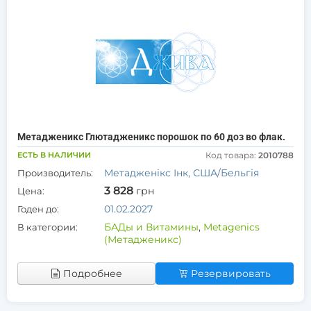
Метадженикс Глютадженикс порошок по 60 доз во флак.
ЕСТЬ В НАЛИЧИИ
Код товара:
2010788
Метадженікс Інк, США/Бельгія
Производитель:
3 828
грн
Цена:
01.02.2027
Годен до:
БАДы и Витамины
,
Metagenics
В категории:
(Метадженикс)
Подробнее
Резервировать