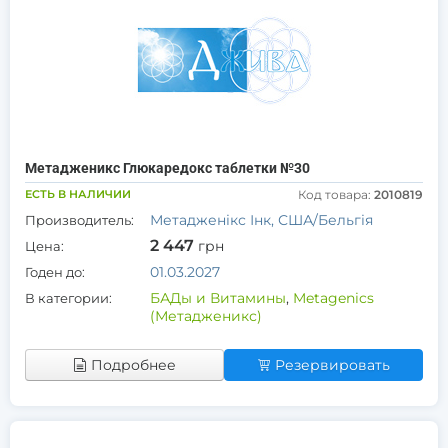
Метадженикс Глюкаредокс таблетки №30
ЕСТЬ В НАЛИЧИИ
Код товара:
2010819
Метадженікс Інк, США/Бельгія
Производитель:
2 447
грн
Цена:
01.03.2027
Годен до:
БАДы и Витамины
,
Metagenics
В категории:
(Метадженикс)
Подробнее
Резервировать