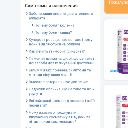
Пожалуйс
Симптомы и назначения
Заболевания опорно-двигательного
аппарата
Почему болят колени?
Почему болит спина?
Купероз і розацеа: що це таке і чому
вони з'являються на обличчі
Как лечить гайморит (синусит)?
Пігментні плями на шкірі: що це таке і
які засоби для їх лікування доступні?
Біль у м'язах: причини, симптоми та
методи лікування міалгії
Высокое артериальное давление
Недоліки обличчя: що це таке та як їх
усунути
Які найкращі креми від розацеа і які їх
переваги?
Чому важливо поєднувати
лікувальну косметику з БАДами та
вітамінними комплексами?