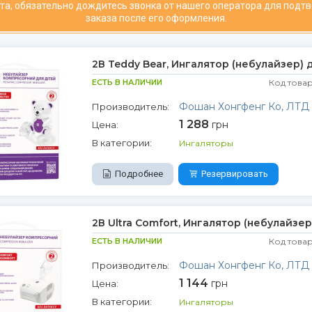
та, обязательно дождитесь звонка от нашего оператора для подт
заказа после его оформления.
2В Teddy Bear, Ингалятор (небулайзер)
ЕСТЬ В НАЛИЧИИ
Код това
Фошан Хонгфенг Ко, ЛТД
Производитель:
1 288
грн
Цена:
В категории:
Ингаляторы
Подробнее
Резервировать
2В Ultra Comfort, Ингалятор (небулайзер
ЕСТЬ В НАЛИЧИИ
Код това
Фошан Хонгфенг Ко, ЛТД
Производитель:
1 144
грн
Цена:
В категории:
Ингаляторы