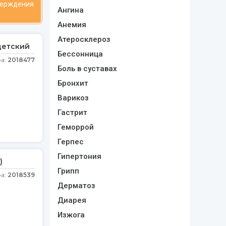
верждения
Ангина
Анемия
Атеросклероз
 детский
Бессонница
ра:
2018477
Боль в суставах
Бронхит
Варикоз
Гастрит
Геморрой
Герпес
Гипертония
)
Грипп
ра:
2018539
Дерматоз
Диарея
Изжога