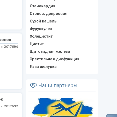
Стенокардия
Стресс, депрессия
Сухой кашель
Фурункулез
Холецистит
шонок
Цистит
ра:
2017694
Щитовидная железа
Эректильная дисфункция
Язва желудка
Наши партнеры
ок
ра:
2017692