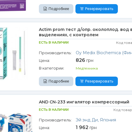
Подробнее
Резервировать
Actim prom тест д/опр. околоплод. вод в
выделениях, с контролем
ЕСТЬ В НАЛИЧИИ
Код тов
Oy Medix Biochemica (Фи
Производитель:
826
грн
Цена:
В категории:
Медтехника
Подробнее
Резервировать
AND CN-233 ингалятор компрессорный
ЕСТЬ В НАЛИЧИИ
Код товар
Эй энд Ди, Япония
Производитель:
1 962
грн
Цена: