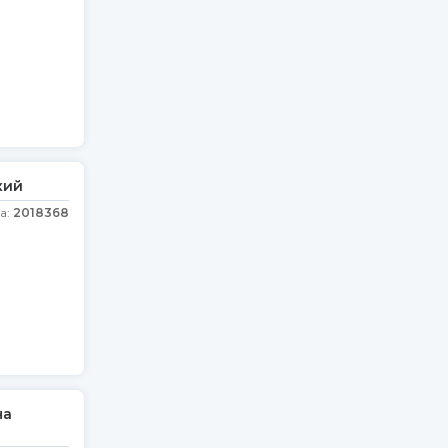
кий
а:
2018368
на