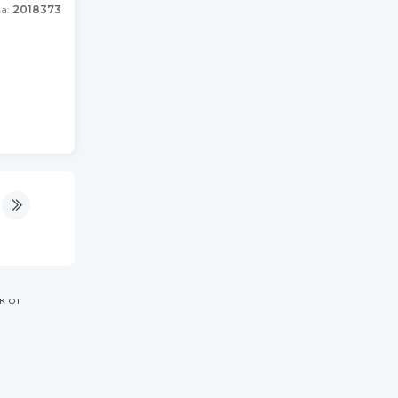
а:
2018373
к от