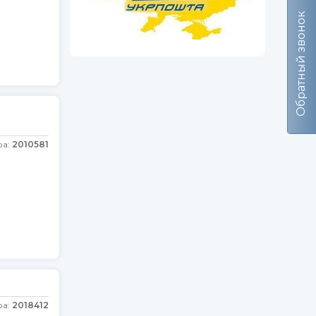
Обратный звонок
ра:
2010581
ра:
2018412