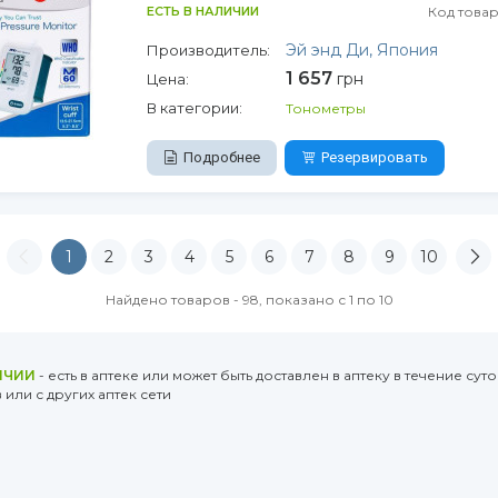
ЕСТЬ В НАЛИЧИИ
Код товар
Эй энд Ди, Япония
Производитель:
1 657
грн
Цена:
В категории:
Тонометры
Подробнее
Резервировать
1
2
3
4
5
6
7
8
9
10
Найдено товаров - 98, показано с 1 по 10
ИЧИИ
- есть в аптеке или может быть доставлен в аптеку в течение суто
или с других аптек сети