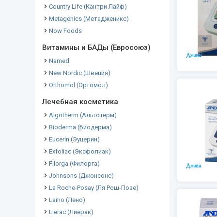
Country Life (Кантри Лайф)
Metagenics (Метадженикс)
Now Foods
Витамины и БАДы (Евросоюз)
Named
New Nordic (Швеция)
Orthomol (Ортомол)
Лечебная косметика
Algotherm (Альготерм)
Bioderma (Биодерма)
Eucerin (Эуцерин)
Exfoliac (Эксфолиак)
Filorga (Филорга)
Johnsons (Джонсонс)
La Roche-Posay (Ля Рош-Позе)
Laino (Лено)
Lierac (Лиерак)