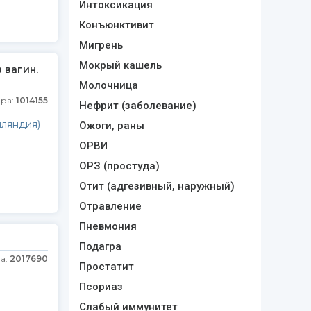
Интоксикация
Конъюнктивит
Мигрень
Мокрый кашель
 вагин.
Молочница
ара:
1014155
Нефрит (заболевание)
нляндия)
Ожоги, раны
ОРВИ
ОРЗ (простуда)
Отит (адгезивный, наружный)
Отравление
Пневмония
Подагра
а:
2017690
Простатит
Псориаз
Слабый иммунитет