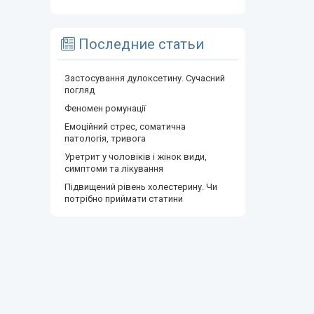
Последние статьи
Застосування дулоксетину. Сучасний
погляд
Феномен ромунації
Емоційний стрес, соматична
патологія, тривога
Уретрит у чоловіків і жінок види,
симптоми та лікування
Підвищений рівень холестерину. Чи
потрібно приймати статини