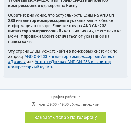
Также мы можем доставить
AND CN-233 ингалятор
компрессорный
курьером по Киеву.
Обратите внимание, что актуальность цены на
AND CN-
233 ингалятор компрессорный
указана выше в блоке
информации о товаре. Если же товара
AND CN-233
ингалятор компрессорный
«нет в наличии», то его цена на
момент продажи может отличаться от указанной на
нашем сайте.
Эту страницу Вы можете найти в поисковых системах по
запросу
AND CN-233 ингалятор компрессорный Аптека
«Джива»
или
Аптека «Джива» AND CN-233 ингалятор
компрессорный купить
.
График работы:
пн.-пт.: 9:00 - 19:00 сб.-нд.: вихідний
Заказать товар по телефону