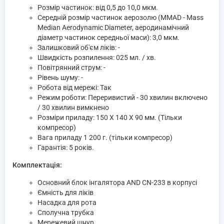
Розмір частинок: від 0,5 до 10,0 мкм.
Середній розмір частинок аерозолю (MMAD - Mass
Median Aerodynamic Diameter, аеродинамічний
діаметр частинок середньої маси): 3,0 мкм.
Залишковий об'єм ліків: -
Швидкість розпилення: 025 мл. / хв.
Повітрянний струм: -
Рівень шуму: -
Робота від мережі: Так
Режим роботи: Переривистий - 30 хвилин включено
/ 30 хвилин вимкнено
Розміри приладу: 150 X 140 X 90 мм. (Тільки
компресор)
Вага приладу 1 200 г. (тільки компресор)
Гарантія: 5 років.
Комплектація:
Основний блок інгалятора AND CN-233 в корпусі
Ємність для ліків
Насадка для рота
Сполучна трубка
Мережевий шнур