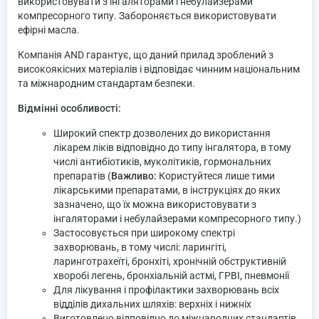
використовувати з інгаляторами і небулайзерами
компресорного типу. Забороняється використовувати
ефірні масла.
Компанія AND гарантує, що даний прилад зроблений з
високоякісних матеріалів і відповідає чинним національним
та міжнародним стандартам безпеки.
Відмінні особливості:
Широкий спектр дозволених до використання
лікарем ліків відповідно до типу інгалятора, в тому
числі антибіотиків, муколітиків, гормональних
препаратів (
Важливо:
Користуйтеся лише тими
лікарськими препаратами, в інструкціях до яких
зазначено, що їх можна використовувати з
інгаляторами і небулайзерами компресорного типу.)
Застосовується при широкому спектрі
захворювань, в тому числі: ларингіті,
ларинготрахеїті, бронхіті, хронічній обструктивній
хворобі легень, бронхіальній астмі, ГРВІ, пневмонії
Для лікування і профілактики захворювань всіх
відділів дихальних шляхів: верхніх і нижніх
Виготовлено відповідно до міжнародних стандартів