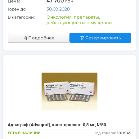
47 700
грн
Цена:
30.09.2028
Годен до:
Онкология, препараты,
В категории:
действующие на с-му крови
Подробнее
Резервировать
Адваграф (Advagraf), капс. пролонг. 0,5 мг, №50
ЕСТЬ В НАЛИЧИИ
Код товара:
1011945