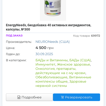
EnergyNeeds, биодобавка 40 активных ингридиентов,
капсулы, №300
ПОД ЗАКАЗ
Код товара:
69972
NEURONeeds (США)
Производитель:
4 500
грн
Цена:
30.09.2025
Годен до:
БАДы и Витамины
,
БАДы (США)
,
В категории:
Иммунитет
,
Женское здоровье
,
Онкология, препараты,
действующие на с-му крови
,
Обезболивающие
,
Витаминные
комплексы общие
,
Здоровье
нервной системы
Подробнее
Резервировать