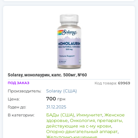
Solaray, монолаурин, капс. 500мг, №60
ПОД ЗАКАЗ
Код товара:
69969
Solaray (США)
Производитель:
700
грн
Цена:
31.12.2025
Годен до:
БАДы (США)
,
Иммунитет
,
Женское
В категории:
здоровье
,
Онкология, препараты,
действующие на с-му крови
,
Опорно-двигательный аппарат
,
Желудочно-кишечные