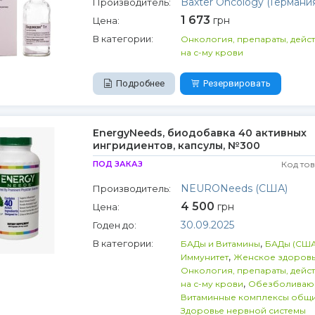
Baxter Oncology (Германия
Производитель:
1 673
грн
Цена:
В категории:
Онкология, препараты, дейс
на с-му крови
Подробнее
Резервировать
EnergyNeeds, биодобавка 40 активных
ингридиентов, капсулы, №300
ПОД ЗАКАЗ
Код то
NEURONeeds (США)
Производитель:
4 500
грн
Цена:
30.09.2025
Годен до:
,
В категории:
БАДы и Витамины
БАДы (США
,
Иммунитет
Женское здоров
Онкология, препараты, дейс
,
на с-му крови
Обезболиваю
Витаминные комплексы общ
Здоровье нервной системы