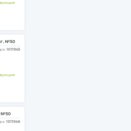
твующие
мг, №50
ара:
1011945
твующие
, №50
ра:
1011946