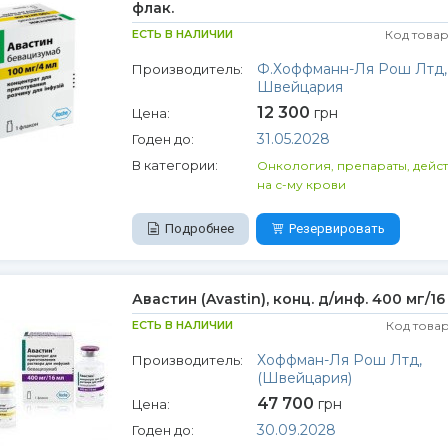
флак.
ЕСТЬ В НАЛИЧИИ
Код товар
Ф.Хоффманн-Ля Рош Лтд,
Производитель:
Швейцария
12 300
грн
Цена:
31.05.2028
Годен до:
В категории:
Онкология, препараты, дейс
на с-му крови
Подробнее
Резервировать
Авастин (Avastin), конц. д/инф. 400 мг/16
ЕСТЬ В НАЛИЧИИ
Код това
Хоффман-Ля Рош Лтд,
Производитель:
(Швейцария)
47 700
грн
Цена:
30.09.2028
Годен до: