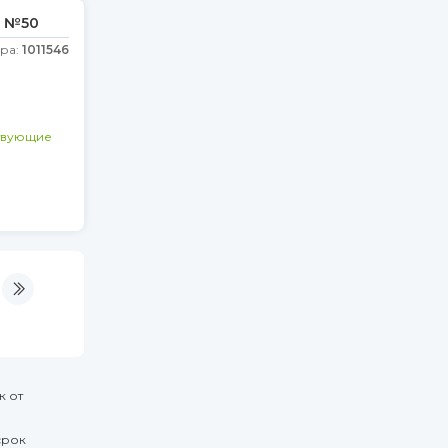
, №50
ара:
1011546
твующие
к от
срок