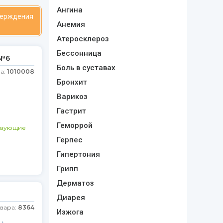
Ангина
верждения
Анемия
Атеросклероз
Бессонница
 №6
Боль в суставах
а:
1010008
Бронхит
Варикоз
Гастрит
Геморрой
твующие
Герпес
Гипертония
Грипп
Дерматоз
Диарея
овара:
8364
Изжога