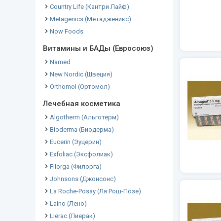
Country Life (Кантри Лайф)
Metagenics (Метадженикс)
Now Foods
Витамины и БАДы (Евросоюз)
Named
New Nordic (Швеция)
Orthomol (Ортомол)
Лечебная косметика
Algotherm (Альготерм)
Bioderma (Биодерма)
Eucerin (Эуцерин)
Exfoliac (Эксфолиак)
Filorga (Филорга)
Johnsons (Джонсонс)
La Roche-Posay (Ля Рош-Позе)
Laino (Лено)
Lierac (Лиерак)