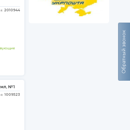
а:
2010944
Обратный звонок
твующие
 мл, №1
ра:
1009523