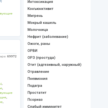
)
Интоксикация
Конъюнктивит
твующие
Мигрень
Мокрый кашель
Молочница
Нефрит (заболевание)
Ожоги, раны
ОРВИ
вара:
69972
ОРЗ (простуда)
Отит (адгезивный, наружный)
Отравление
Пневмония
,
)
Подагра
,
ье
Простатит
твующие
,
щие
Псориаз
,
ие
Слабый иммунитет