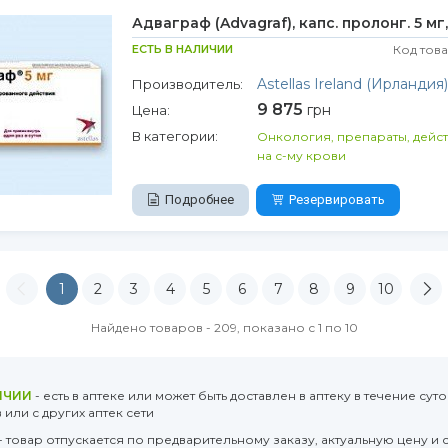
Адваграф (Advagraf), капс. пролонг. 5 мг
ЕСТЬ В НАЛИЧИИ
Код тов
Astellas Ireland (Ирландия)
Производитель:
9 875
грн
Цена:
В категории:
Онкология, препараты, дейс
на с-му крови
Подробнее
Резервировать
1
2
3
4
5
6
7
8
9
10
Найдено товаров - 209, показано с 1 по 10
ИЧИИ
- есть в аптеке или может быть доставлен в аптеку в течение суто
или с других аптек сети
- товар отпускается по предварительному заказу, актуальную цену и 