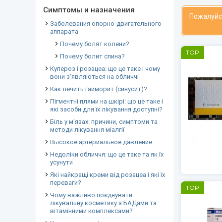
Симптомы и назначения
Пожалуйс
Заболевания опорно-двигательного
аппарата
Почему болят колени?
TOP
Почему болит спина?
Купероз і розацеа: що це таке і чому
вони з'являються на обличчі
Как лечить гайморит (синусит)?
Пігментні плями на шкірі: що це таке і
які засоби для їх лікування доступні?
Біль у м'язах: причини, симптоми та
методи лікування міалгії
Высокое артериальное давление
Недоліки обличчя: що це таке та як їх
усунути
Які найкращі креми від розацеа і які їх
переваги?
TOP
Чому важливо поєднувати
лікувальну косметику з БАДами та
вітамінними комплексами?