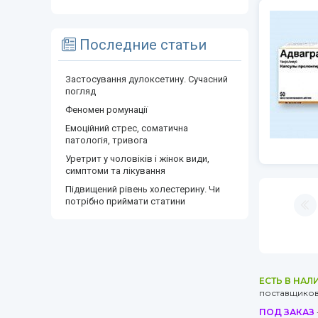
Последние статьи
Застосування дулоксетину. Сучасний
погляд
Феномен ромунації
Емоційний стрес, соматична
патологія, тривога
Уретрит у чоловіків і жінок види,
симптоми та лікування
Підвищений рівень холестерину. Чи
потрібно приймати статини
ЕСТЬ В НАЛ
поставщиков 
ПОД ЗАКАЗ