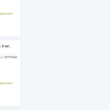
твующие
 3 мг,
ра:
1017046
твующие