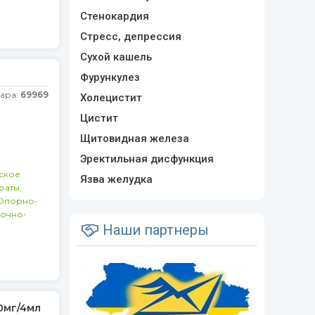
Стенокардия
Стресс, депрессия
Сухой кашель
Фурункулез
вара:
69969
Холецистит
Цистит
Щитовидная железа
Эректильная дисфункция
ское
Язва желудка
раты,
Опорно-
очно-
Наши партнеры
00мг/4мл