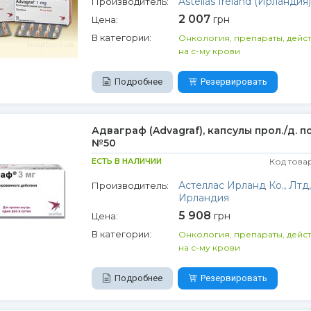
Astellas Ireland (Ирландия)
Производитель:
2 007
грн
Цена:
В категории:
Онкология, препараты, дейс
на с-му крови
Подробнее
Резервировать
Адваграф (Advagraf), капсулы прол./д. по
№50
ЕСТЬ В НАЛИЧИИ
Код това
Астеллас Ирланд Ко., Лтд,
Производитель:
Ирландия
5 908
грн
Цена:
В категории:
Онкология, препараты, дейс
на с-му крови
Подробнее
Резервировать