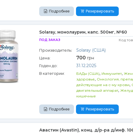
Подробнее
Резервировать
Solaray, монолаурин, капс. 500мг, №60
ПОД ЗАКАЗ
Код то
Solaray (США)
Производитель:
700
грн
Цена:
31.12.2025
Годен до:
,
,
В категории:
БАДы (США)
Иммунитет
Жен
,
здоровье
Онкология, препа
,
действующие на с-му крови
,
двигательный аппарат
Желуд
кишечные
Подробнее
Резервировать
Авастин (Avastin), конц. д/р-ра д/инф. 1