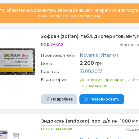
та, обязательно дождитесь звонка от нашего оператора для подт
заказа после его оформления.
Зофран (zofran), табл. дисперигов. 8мг,
ПОД ЗАКАЗ
Код товар
Novartis (Италия)
Производитель:
2 200
грн
Цена:
31.08.2023
Годен до:
В категории:
Онкология, препараты, дейс
на с-му крови
Подробнее
Резервировать
Эндоксан (endoxan), пор. д/п ин. 1000 мг
ЕСТЬ В НАЛИЧИИ
Код т