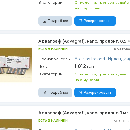
В категории:
Онкология, препараты, дейс
на с-му крови
Подробнее
Резервировать
Адваграф (Advagraf), капс. пролонг. 0,5 
ЕСТЬ В НАЛИЧИИ
Код тов
Astellas Ireland (Ирландия)
Производитель:
1 012
грн
Цена:
В категории:
Онкология, препараты, дейс
на с-му крови
Подробнее
Резервировать
Адваграф (Advagraf), капс. пролонг. 1 мг
ЕСТЬ В НАЛИЧИИ
Код това