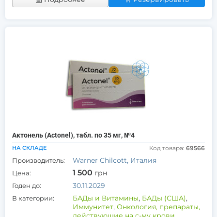
Актонель (Actonel), табл. по 35 мг, №4
НА СКЛАДЕ
Код товара:
69566
Warner Chilcott, Италия
Производитель:
1 500
грн
Цена:
30.11.2029
Годен до:
БАДы и Витамины
,
БАДы (США)
,
В категории:
Иммунитет
,
Онкология, препараты,
действующие на с-му крови
,