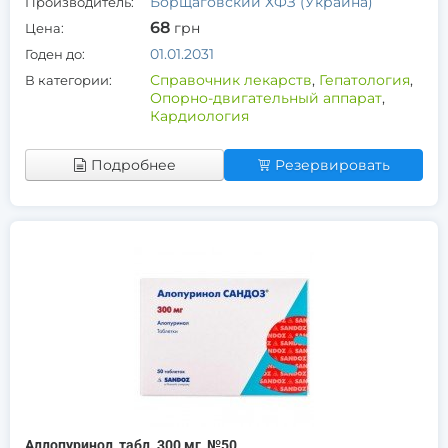
Борщаговский ХФЗ (Украина)
Производитель:
68
грн
Цена:
01.01.2031
Годен до:
Справочник лекарств
,
Гепатология
,
В категории:
Опорно-двигательный аппарат
,
Кардиология
Подробнее
Резервировать
Аллопуринол, табл. 300 мг, №50