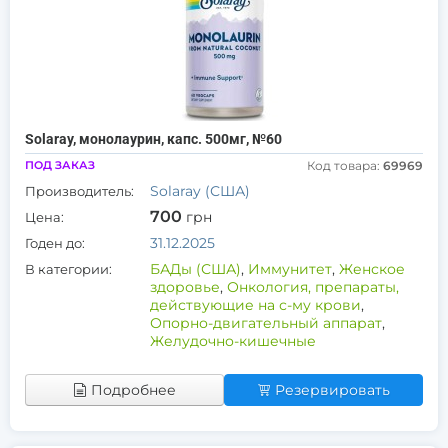
Solaray, монолаурин, капс. 500мг, №60
ПОД ЗАКАЗ
Код товара:
69969
Solaray (США)
Производитель:
700
грн
Цена:
31.12.2025
Годен до:
БАДы (США)
,
Иммунитет
,
Женское
В категории:
здоровье
,
Онкология, препараты,
действующие на с-му крови
,
Опорно-двигательный аппарат
,
Желудочно-кишечные
Подробнее
Резервировать