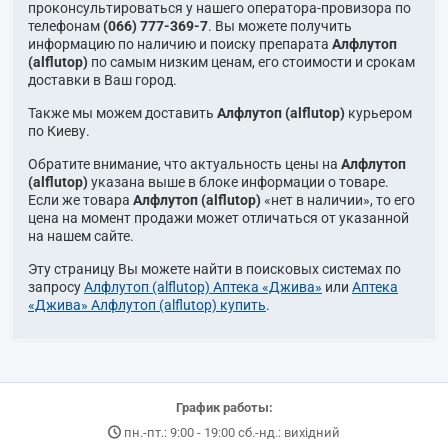
проконсультироваться у нашего оператора-провизора по
телефонам
(066) 777-369-7
. Вы можете получить
информацию по наличию и поиску препарата
Алфлутоп
(alflutop)
по самым низким ценам, его стоимости и срокам
доставки в Ваш город.
Также мы можем доставить
Алфлутоп (alflutop)
курьером
по Киеву.
Обратите внимание, что актуальность цены на
Алфлутоп
(alflutop)
указана выше в блоке информации о товаре.
Если же товара
Алфлутоп (alflutop)
«нет в наличии», то его
цена на момент продажи может отличаться от указанной
на нашем сайте.
Эту страницу Вы можете найти в поисковых системах по
запросу
Алфлутоп (alflutop) Аптека «Джива»
или
Аптека
«Джива» Алфлутоп (alflutop) купить
.
График работы:
пн.-пт.: 9:00 - 19:00 сб.-нд.: вихідний