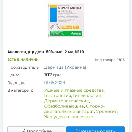
Анальгин, р-р д/ин. 50% амп. 2 мл, №10
ЕСТЬ В НАЛИЧИИ
Код товара:
1815
Дарница (Украина)
Производитель:
102
грн
Цена:
01.05.2029
Годен до:
Ушные и глазные средства
,
В категории:
Гепатология
,
Гинекология
,
Дерматологические
,
Обезболивающие
,
Опорно-
двигательный аппарат
,
Урология
,
Желудочно-кишечные
Подробнее
Резервировать