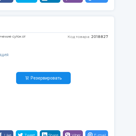
ечение суток от
Код товара:
2018827
нция
Резервировать
Like
Tweet
Share
Viber
E-mail