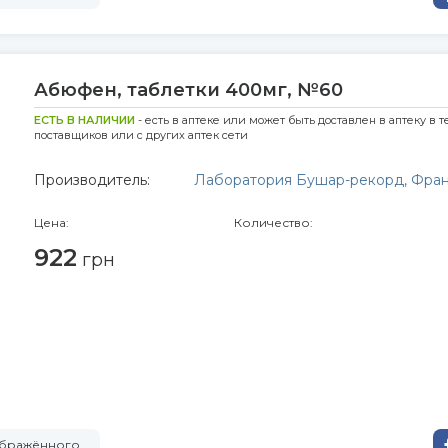
Абюфен, таблетки 400мг, №60
ЕСТЬ В НАЛИЧИИ
- есть в аптеке или может быть доставлен в аптеку в т
поставщиков или с других аптек сети
Производитель:
Лаборатория Бушар-рекорд, Фра
Цена:
Количество:
922
грн
зображённого