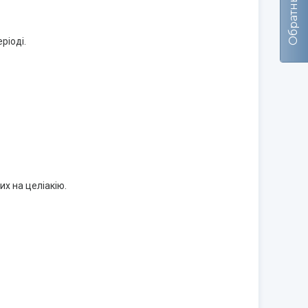
ріоді.
х на целіакію.