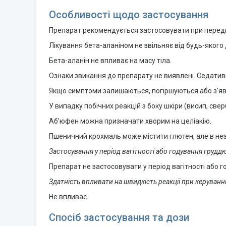
Особливості щодо застосування
Препарат рекомендується застосовувати при передме
Лікування бета-аланіном не звільняє від будь-якого
Бета-аланін не впливає на масу тіла.
Ознаки звикання до препарату не виявлені. Седативн
Якщо симптоми залишаються, погіршуються або з'явл
У випадку побічних реакцій з боку шкіри (висип, све
Аб'юфен можна призначати хворим на целіакію.
Пшеничний крохмаль може містити глютен, але в незн
Застосування у період вагітності або годування грудд
Препарат не застосовувати у період вагітності або 
Здатність впливати на швидкість реакції при керуван
Не впливає.
Спосіб застосування та дози