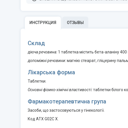
ИНСТРУКЦИЯ
ОТЗЫВЫ
Склад
діюча речовина:
1 таблетка містить бета-аланіну 400 
допоміжні речовини:
магнію стеарат, гліцерину паль
Лікарська форма
Таблетки.
Основні фізико-хімічні властивості:
таблетки білого к
Фармакотерапевтична група
Засоби, що застосовуються у гінекології.
Код АТХ G02С Х.