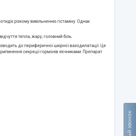
ротидіє різкому вивільненню гістаміну. Однак
дчуття тепла, жару, головний біль.
изводить до периферичної шкірної вазодилатації. Це
 припинення секреції гормонів яєчниками. Препарат
Обратный звонок