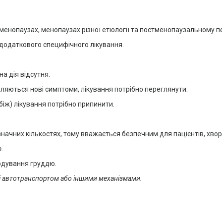
нопаузах, менопаузах різної етіології та постменопаузальному пе
 додаткового специфічного лікування.
а дія відсутня.
яються нові симптоми, лікування потрібно переглянути.
рбіж) лікування потрібно припинити.
ачних кількостях, тому вважається безпечним для пацієнтів, хвори
ю.
годування груддю.
ні автотранспортом або іншими механізмами.