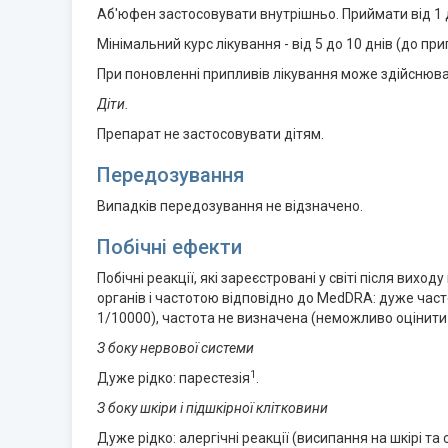
Аб'юфен застосовувати внутрішньо. Приймати від 1 
Мінімальний курс лікування - від 5 до 10 днів (до пр
При поновленні припливів лікування може здійснюва
Діти.
Препарат не застосовувати дітям.
Передозування
Випадків передозування не відзначено.
Побічні ефекти
Побічні реакції, які зареєстровані у світі після ви
органів і частотою відповідно до MedDRA: дуже часто (
1/10000), частота не визначена (неможливо оцінити 
З боку нервової системи
1
Дуже рідко: парестезія
.
З боку шкіри і підшкірної клітковини
Дуже рідко: алергічні реакції (висипання на шкірі та