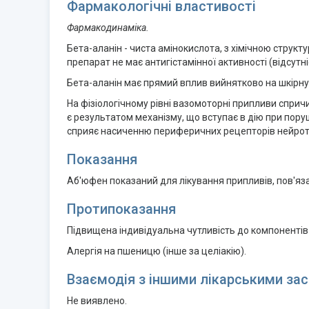
Фармакологічні властивості
Фармакодинаміка.
Бета-аланін - чиста амінокислота, з хімічною структ
препарат не має антигістамінної активності (відсутн
Бета-аланін має прямий вплив вийнятково на шкірну
На фізіологічному рівні вазомоторні припливи сприч
є результатом механізму, що вступає в дію при пору
сприяє насиченню периферичних рецепторів нейротра
Показання
Аб'юфен показаний для лікування припливів, пов'яз
Протипоказання
Підвищена індивідуальна чутливість до компонентів
Алергія на пшеницю (інше за целіакію).
Взаємодія з іншими лікарськими зас
Не виявлено.