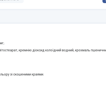
мг;
мітостеарат, кремнію діоксид колоїдний водний, крохмаль пшенични
ольору зі скошеними краями.