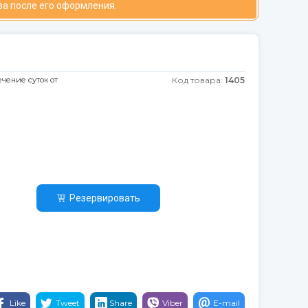
за после его оформления.
ечение суток от
Код товара:
1405
Резервировать
Like
Tweet
Share
Viber
E-mail