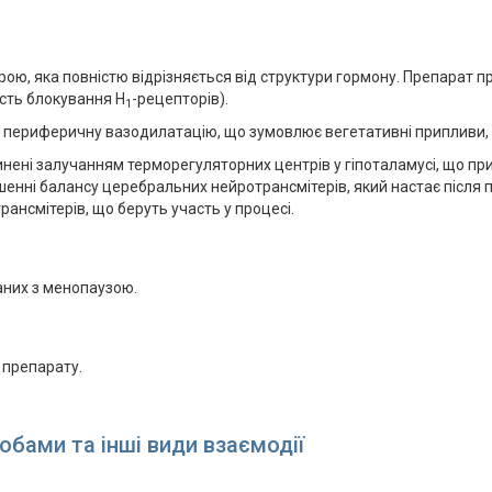
урою, яка повністю відрізняється від структури гормону. Препарат п
ість блокування Н
-рецепторів).
1
 периферичну вазодилатацію, що зумовлює вегетативні припливи, ві
инені залучанням терморегуляторних центрів у гіпоталамусі, що пр
шенні балансу церебральних нейротрансмітерів, який настає після
нсмітерів, що беруть участь у процесі.
аних з менопаузою.
 препарату.
обами та інші види взаємодії