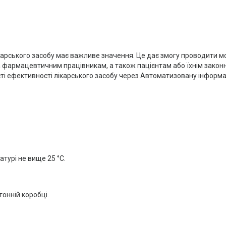
лікарського засобу має важливе значення. Це дає змогу проводити 
а фармацевтичним працівникам, а також пацієнтам або їхнім закон
сті ефективності лікарського засобу через Автоматизовану інформ
атурі не вище 25 °С.
ртонній коробці.