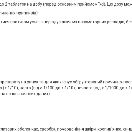
до 2 таблеток на добу (перед основним прийомом їжі). Цю дозу мож
ипинення припливів).
тися протягом усього періоду клінічних вазомоторних розладів, б
ходу препарату на ринок та для яких існує обґрунтований причинно-н
> 1/10), часто (від > 1/100 до < 1/10), нечасто (від > 1/1000 до < 1/
на основі наявних даних).
 слизових оболонках, свербіж, почервоніння шкіри, кропив'янка, синці