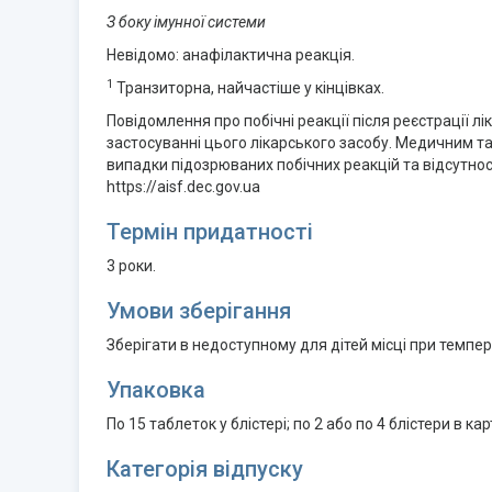
З боку імунної системи
Невідомо: анафілактична реакція.
1
Транзиторна, найчастіше у кінцівках.
Повідомлення про побічні реакції після реєстрації 
застосуванні цього лікарського засобу. Медичним т
випадки підозрюваних побічних реакцій та відсутно
https://aisf.dec.gov.ua
Термін придатності
3 роки.
Умови зберігання
Зберігати в недоступному для дітей місці при темпер
Упаковка
По 15 таблеток у блістері; по 2 або по 4 блістери в ка
Категорія відпуску