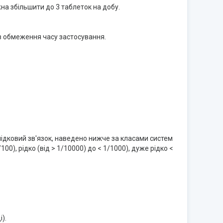
на збільшити до 3 таблеток на добу.
ез обмеження часу застосування.
аслідковий зв'язок, наведено нижче за класами систем
100), рідко (від > 1/10000) до < 1/1000), дуже рідко <
).