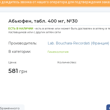
 дождитесь звонка от нашего оператора для подтверждения зака
Абьюфен, табл. 400 мг, №30
ЕСТЬ В НАЛИЧИИ
- есть в аптеке или может быть доставлен в аптеку в т
поставщиков или с других аптек сети
Производитель:
Lab. Bouchara-Recordati (Франция)
В категории:
Гинекология
Цена:
Количество:
581
грн
зображённого