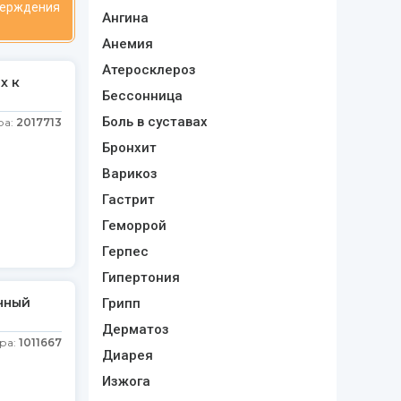
верждения
Ангина
Анемия
Атеросклероз
х к
Бессонница
Боль в суставах
ра:
2017713
Бронхит
Варикоз
Гастрит
Геморрой
Герпес
Гипертония
чный
Грипп
Дерматоз
ра:
1011667
Диарея
Изжога