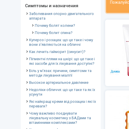
Пожалуйс
Симптомы и назначения
Заболевания опорно-двигательного
аппарата
Почему болят колени?
Почему болит спина?
Купероз і розацеа: що це таке і чому
вони з'являються на обличчі
Как лечить гайморит (синусит)?
Пігментні плями на шкірі: що це таке і
які засоби для їх лікування доступні?
Біль у м'язах: причини, симптоми та
методи лікування міалгії
Высокое артериальное давление
Недоліки обличчя: що це таке та як їх
усунути
Які найкращі креми від розацеа і які їх
переваги?
Чому важливо поєднувати
лікувальну косметику з БАДами та
вітамінними комплексами?