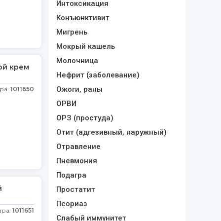
Интоксикация
Конъюнктивит
Мигрень
Мокрый кашель
Молочница
ой крем
Нефрит (заболевание)
Ожоги, раны
ра:
1011650
ОРВИ
ОРЗ (простуда)
Отит (адгезивный, наружный)
Отравление
Пневмония
Подагра
й
Простатит
Псориаз
ара:
1011651
Слабый иммунитет