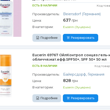
ЕСТЬ В НАЛИЧИИ
Код тов
Beiersdorf (Германия)
Производитель:
637
грн
Цена:
В категории:
Eucerin (Эуцерин)
Подробнее
Резервировать
Eucerin 69767 ОйлКонтрол сонцез.гель-
обличчя.мат.ефф.SPF50+, SPF 50+ 50 мл
ЕСТЬ В НАЛИЧИИ
Код товар
Байерсдорф, Германия
Производитель:
828
грн
Цена:
В категории:
Eucerin (Эуцерин)
Подробнее
Резервировать