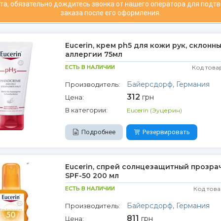
та, обязательно дождитесь звонка от нашего оператора для подт
заказа после его оформления.
Eucerin, крем ph5 для кожи рук, склонны
аллергии 75мл
ЕСТЬ В НАЛИЧИИ
Код това
Байерсдорф, Германия
Производитель:
312
грн
Цена:
В категории:
Eucerin (Эуцерин)
Подробнее
Резервировать
Eucerin, спрей солнцезащитный прозра
SPF-50 200 мл
ЕСТЬ В НАЛИЧИИ
Код това
Байерсдорф, Германия
Производитель:
811
грн
Цена: