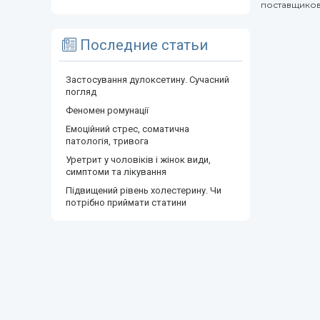
поставщиков 
Последние статьи
Застосування дулоксетину. Сучасний
погляд
Феномен ромунації
Емоційний стрес, соматична
патологія, тривога
Уретрит у чоловіків і жінок види,
симптоми та лікування
Підвищений рівень холестерину. Чи
потрібно приймати статини