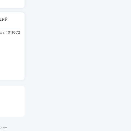
щий
ра:
1011672
к от