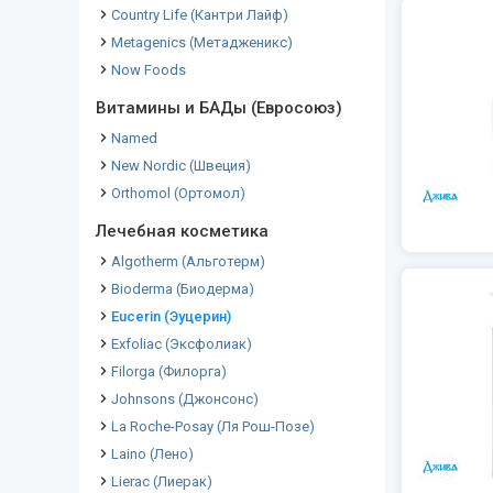
Country Life (Кантри Лайф)
Metagenics (Метадженикс)
Now Foods
Витамины и БАДы (Евросоюз)
Named
New Nordic (Швеция)
Orthomol (Ортомол)
Лечебная косметика
Algotherm (Альготерм)
Bioderma (Биодерма)
Eucerin (Эуцерин)
Exfoliac (Эксфолиак)
Filorga (Филорга)
Johnsons (Джонсонс)
La Roche-Posay (Ля Рош-Позе)
Laino (Лено)
Lierac (Лиерак)