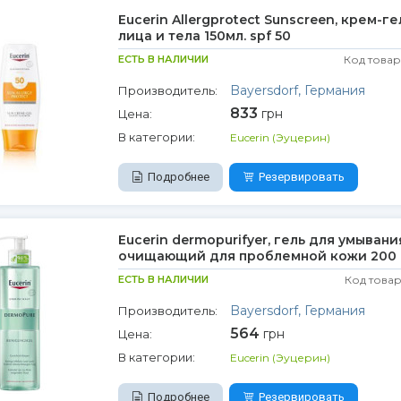
Eucerin Allergprotect Sunscreen, крем-ге
лица и тела 150мл. spf 50
ЕСТЬ В НАЛИЧИИ
Код товар
Bayersdorf, Германия
Производитель:
833
грн
Цена:
В категории:
Eucerin (Эуцерин)
Подробнее
Резервировать
Eucerin dermopurifyer, гель для умывани
очищающий для проблемной кожи 200 
ЕСТЬ В НАЛИЧИИ
Код товар
Bayersdorf, Германия
Производитель:
564
грн
Цена:
В категории:
Eucerin (Эуцерин)
Подробнее
Резервировать