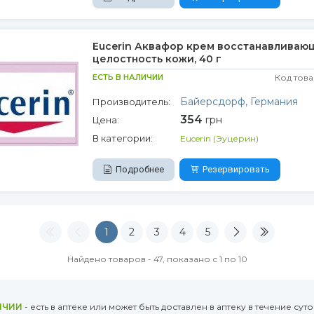
Eucerin Аквафор крем восстанавливаю
целостность кожи, 40 г
ЕСТЬ В НАЛИЧИИ
Код това
Байерсдорф, Германия
Производитель:
354
грн
Цена:
В категории:
Eucerin (Эуцерин)
Подробнее
Резервировать
1
2
3
4
5
Найдено товаров - 47, показано с 1 по 10
ИЧИИ
- есть в аптеке или может быть доставлен в аптеку в течение суто