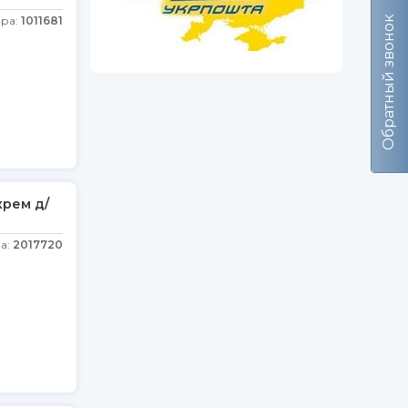
ара:
1011681
Обратный звонок
крем д/
а:
2017720