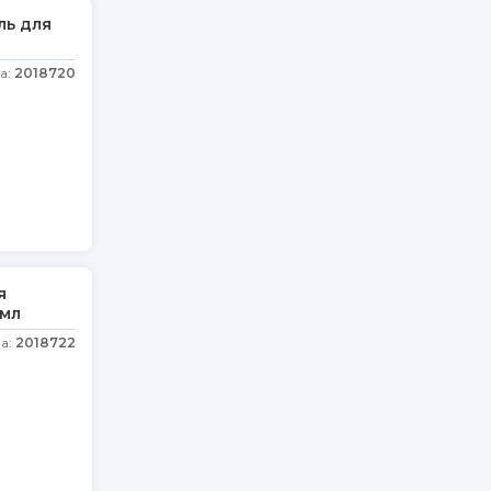
ль для
а:
2018720
я
мл
а:
2018722