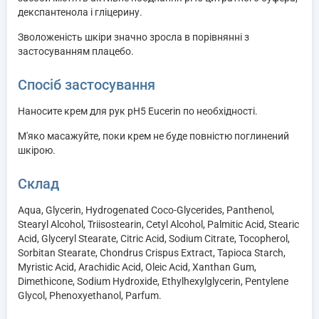
декспантенола і гліцерину.
Зволоженість шкіри значно зросла в порівнянні з
застосуванням плацебо.
Спосіб застосування
Наносите крем для рук рH5 Eucerin по необхідності.
М'яко масажуйте, поки крем не буде повністю поглинений
шкірою.
Склад
Aqua, Glycerin, Hydrogenated Coco-Glycerides, Panthenol,
Stearyl Alcohol, Triisostearin, Cetyl Alcohol, Palmitic Acid, Stearic
Acid, Glyceryl Stearate, Citric Acid, Sodium Citrate, Tocopherol,
Sorbitan Stearate, Chondrus Crispus Extract, Tapioca Starch,
Myristic Acid, Arachidic Acid, Oleic Acid, Xanthan Gum,
Dimethicone, Sodium Hydroxide, Ethylhexylglycerin, Pentylene
Glycol, Phenoxyethanol, Parfum.