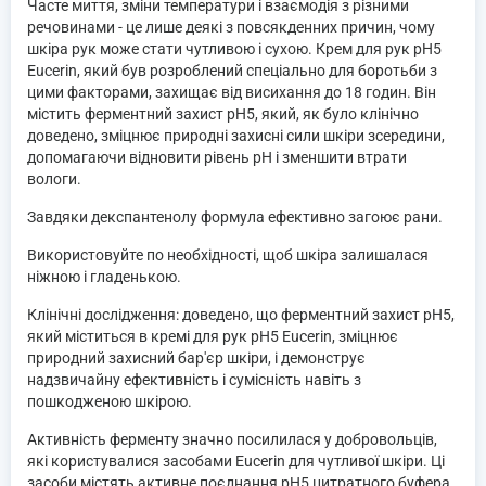
Часте миття, зміни температури і взаємодія з різними
речовинами - це лише деякі з повсякденних причин, чому
шкіра рук може стати чутливою і сухою. Крем для рук pH5
Eucerin, який був розроблений спеціально для боротьби з
цими факторами, захищає від висихання до 18 годин. Він
містить ферментний захист pH5, який, як було клінічно
доведено, зміцнює природні захисні сили шкіри зсередини,
допомагаючи відновити рівень рН і зменшити втрати
вологи.
Завдяки декспантенолу формула ефективно загоює рани.
Використовуйте по необхідності, щоб шкіра залишалася
ніжною і гладенькою.
Клінічні дослідження: доведено, що ферментний захист рH5,
який міститься в кремі для рук рH5 Eucerin, зміцнює
природний захисний бар'єр шкіри, і демонструє
надзвичайну ефективність і сумісність навіть з
пошкодженою шкірою.
Активність ферменту значно посилилася у добровольців,
які користувалися засобами Eucerin для чутливої ​​шкіри. Ці
засоби містять активне поєднання рH5 цитратного буфера,