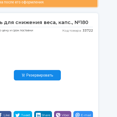
за после его оформления.
ь для снижения веса, капс., №180
ю цену и срок поставки
Код товара:
33722
Резервировать
Like
Tweet
Share
Viber
E-mail