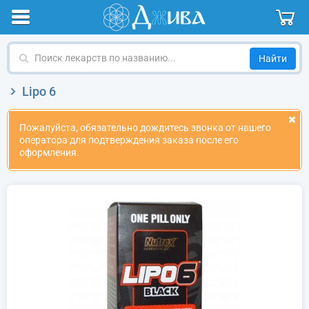
Поиск
лекарств
по
Lipo 6
названию
Пожалуйста, обязательно дождитесь звонка от нашего
оператора для подтверждения заказа после его
оформления.