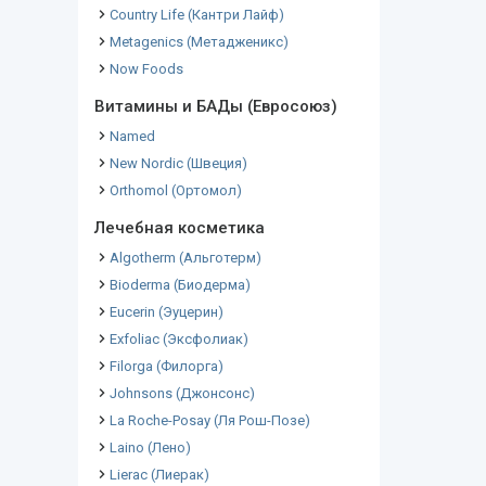
Country Life (Кантри Лайф)
Metagenics (Метадженикс)
Now Foods
Витамины и БАДы (Евросоюз)
Named
New Nordic (Швеция)
Orthomol (Ортомол)
Лечебная косметика
Algotherm (Альготерм)
Bioderma (Биодерма)
Eucerin (Эуцерин)
Exfoliac (Эксфолиак)
Filorga (Филорга)
Johnsons (Джонсонс)
La Roche-Posay (Ля Рош-Позе)
Laino (Лено)
Lierac (Лиерак)