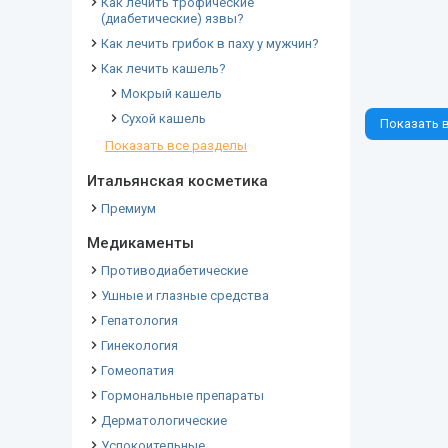
Как лечить трофические
(диабетические) язвы?
Как лечить грибок в паху у мужчин?
Как лечить кашель?
Мокрый кашель
Сухой кашель
Показать в
Показать все разделы
Итальянская косметика
Премиум
Медикаменты
Противодиабетические
Ушные и глазные средства
Гепатология
Гинекология
Гомеопатия
Гормональные препараты
Дерматологические
Успокоительные