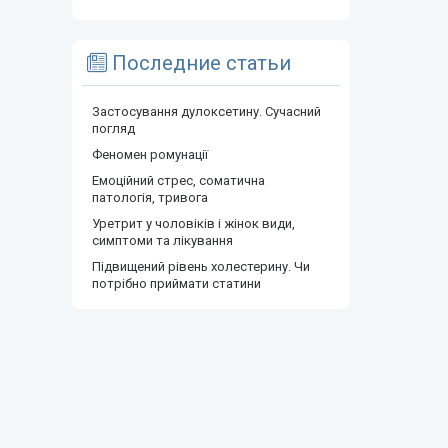
Последние статьи
Застосування дулоксетину. Сучасний
погляд
Феномен ромунації
Емоційний стрес, соматична
патологія, тривога
Уретрит у чоловіків і жінок види,
симптоми та лікування
Підвищений рівень холестерину. Чи
потрібно приймати статини