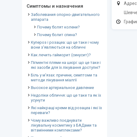
Адрес
Симптомы и назначения
Шевче
Заболевания опорно-двигательного
аппарата
График
Почему болят колени?
Почему болит спина?
Купероз і розацеа: що це таке і чому
вони з'являються на обличчі
Как лечить гайморит (синусит)?
Пігментні плями на шкірі: що це таке і
які засоби для їх лікування доступні?
Біль у м'язах: причини, симптоми та
методи лікування міалгії
Высокое артериальное давление
Недоліки обличчя: що це таке та як їх
усунути
Які найкращі креми від розацеа і які їх
переваги?
Чому важливо поєднувати
лікувальну косметику з БАДами та
вітамінними комплексами?