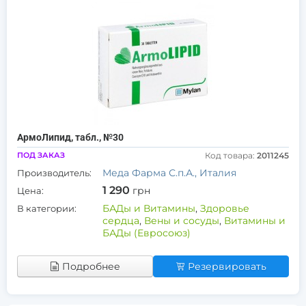
АрмоЛипид, табл., №30
ПОД ЗАКАЗ
Код товара:
2011245
Меда Фарма С.п.А., Италия
Производитель:
1 290
грн
Цена:
БАДы и Витамины
,
Здоровье
В категории:
сердца
,
Вены и сосуды
,
Витамины и
БАДы (Евросоюз)
Подробнее
Резервировать