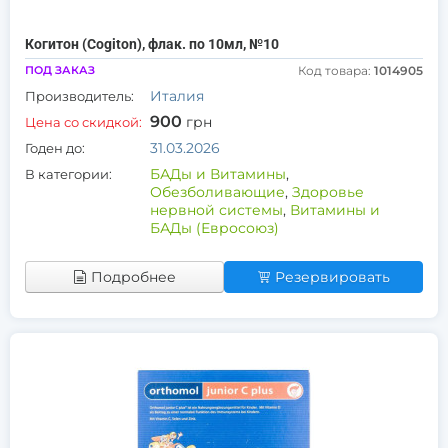
Когитон (Cogiton), флак. по 10мл, №10
ПОД ЗАКАЗ
Код товара:
1014905
Италия
Производитель:
900
грн
Цена со скидкой:
31.03.2026
Годен до:
БАДы и Витамины
,
В категории:
Обезболивающие
,
Здоровье
нервной системы
,
Витамины и
БАДы (Евросоюз)
Подробнее
Резервировать