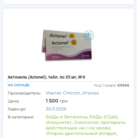
Актонель (Actonel), табл. по 35 мг, №4
НА СКЛАДЕ
Код товара:
69566
Warner Chilcott, Италия
Производитель:
1 500
грн
Цена:
30.11.2029
Годен до:
БАДы и Витамины
,
БАДы (США)
,
В категории:
Иммунитет
,
Онкология, препараты,
действующие на с-му крови
,
Опорно-двигательный аппарат
,