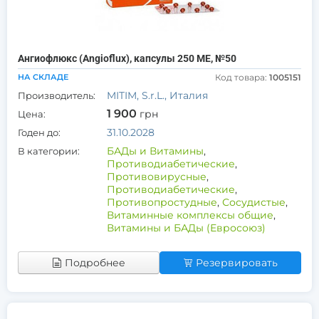
Ангиофлюкс (Angioflux), капсулы 250 МЕ, №50
НА СКЛАДЕ
Код товара:
1005151
MITIM, S.r.L., Италия
Производитель:
1 900
грн
Цена:
31.10.2028
Годен до:
БАДы и Витамины
,
В категории:
Противодиабетические
,
Противовирусные
,
Противодиабетические
,
Противопростудные
,
Сосудистые
,
Витаминные комплексы общие
,
Витамины и БАДы (Евросоюз)
Подробнее
Резервировать