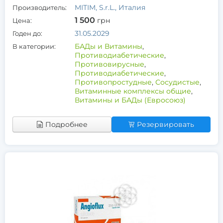
MITIM, S.r.L., Италия
Производитель:
1 500
грн
Цена:
31.05.2029
Годен до:
БАДы и Витамины
,
В категории:
Противодиабетические
,
Противовирусные
,
Противодиабетические
,
Противопростудные
,
Сосудистые
,
Витаминные комплексы общие
,
Витамины и БАДы (Евросоюз)
Подробнее
Резервировать