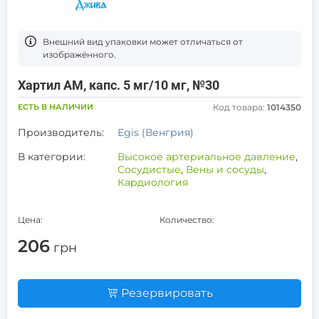
Bнешний вид упаковки может отличаться от
изображённого.
Хартил АМ, капс. 5 мг/10 мг, №30
ЕСТЬ В НАЛИЧИИ
Код товара:
1014350
Производитель:
Egis (Венгрия)
В категории:
Высокое артериальное давление
,
Сосудистые
,
Вены и сосуды
,
Кардиология
Цена:
Количество:
206
грн
Резервировать