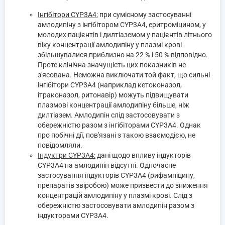
Інгібітори CYP3A4:
при сумісному застосуванні
амлодипіну з інгібітором CYP3A4, еритроміцином, у
молодих пацієнтів і дилтіаземом у пацієнтів літнього
віку концентрації амлодипіну у плазмі крові
збільшувалися приблизно на 22 % і 50 % відповідно.
Проте клінічна значущість цих показників не
з'ясована. Неможна виключати той факт, що сильні
інгібітори CYP3A4 (наприклад кетоконазол,
ітраконазол, ритонавір) можуть підвищувати
плазмові концентрації амлодипіну більше, ніж
дилтіазем. Амлодипін слід застосовувати з
обережністю разом з інгібіторами CYP3A4. Однак
про побічні дії, пов'язані з такою взаємодією, не
повідомляли.
Індуктри CYP3A4:
дані щодо впливу індукторів
CYP3A4 на амлодипін відсутні. Одночасне
застосування індукторів CYP3A4 (рифампіцину,
препаратів звіробою) може призвести до зниження
концентрацій амлодипіну у плазмі крові. Слід з
обережністю застосовувати амлодипін разом з
індукторами CYP3A4.