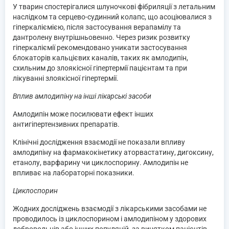
У тварин спостерігалися шлуночкові фібриляції з летальним
наслідком та серцево-судинний колапс, що асоціювалися з
гіперкаліємією, після застосування верапамілу та
дантролену внутрішньовенно. Через ризик розвитку
гіперкаліємії рекомендовано уникати застосування
блокаторів кальцієвих каналів, таких як амлодипін,
схильним до злоякісної гіпертермії пацієнтам та при
лікуванні злоякісної гіпертермії.
Вплив амлодипіну на інші лікарські засоби
Амлодипін може посилювати ефект інших
антигіпертензивних препаратів.
Клінічні дослідження взаємодії не показали впливу
амлодипіну на фармакокінетику аторвастатину, дигоксину,
етанолу, варфарину чи циклоспорину. Амлодипін не
впливає на лабораторні показники.
Циклоспорин
Жодних досліджень взаємодії з лікарськими засобами не
проводилось із циклоспорином і амлодипіном у здорових
добровольців або інших популяцій, за винятком пацієнтів