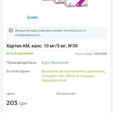
Bнешний вид упаковки может отличаться от
изображённого.
Хартил АМ, капс. 10 мг/5 мг, №30
ЕСТЬ В НАЛИЧИИ
Код товара:
1014349
Производитель:
Egis (Венгрия)
В категории:
Высокое артериальное давление
,
Сосудистые
,
Вены и сосуды
,
Кардиология
Цена:
Количество:
203
грн