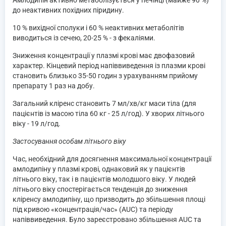
до неактивних похідних піридину.
10 % вихідної сполуки і 60 % неактивних метаболітів
виводиться із сечею, 20-25 % - з фекаліями.
Зниження концентрації у плазмі крові має двофазовий
характер. Кінцевий період напіввиведення із плазми крові
становить близько 35-50 годин з урахуванням прийому
препарату 1 раз на добу.
Загальний кліренс становить 7 мл/хв/кг маси тіла (для
пацієнтів із масою тіла 60 кг - 25 л/год). У хворих літнього
віку - 19 л/год.
Застосування особам літнього віку
Час, необхідний для досягнення максимальної концентрації
амлодипіну у плазмі крові, однаковий як у пацієнтів
літнього віку, так і в пацієнтів молодшого віку. У людей
літнього віку спостерігається тенденція до зниження
кліренсу амлодипіну, що призводить до збільшення площі
під кривою «концентрація/час» (AUC) та періоду
напіввиведення. Було зареєстровано збільшення AUC та