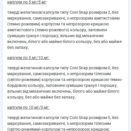
капсули по 5 мг/5 мг
:
тверді желатинові капсули типу Coni Snap розміром 2, без
маркування, самозакриваючі, з непрозорим аметистовим
(темно-рожевим) корпусом та непрозорою кришкою
аметистового (темно-рожевого) кольору, заповнені
сумішшю гранул і порошку, вільних від механічних
включень, білого або майже білого кольору, без або майже
без запаху;
капсули по 5 мг/10 мг:
тверді желатинові капсули типу Coni Snap розміром 0, без
маркування, самозакриваючі, з непрозорим тілесним
(світло-рожевим) корпусом та непрозорою кришкою темно-
бордовою кольору, заповнені сумішшю гранул і порошку,
вільних від механічних включень, білого або майже білого
кольору, без або майже без запаху;
капсули по 10 мг/5 мг:
тверді желатинові капсули типу Coni Snap розміром 0, без
маркування, самозакриваючі, з непрозорим тілесним
(світло-рожевим) корпусом та непрозорою кришкою