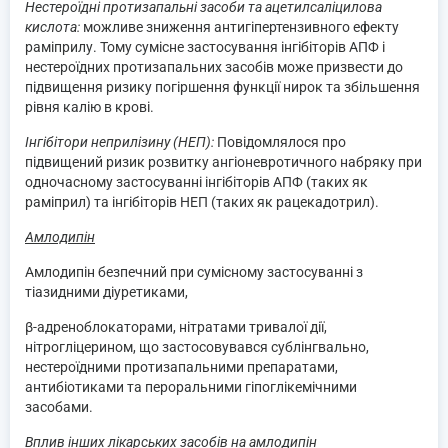
Нестероїдні протизапальні засоби та ацетилсаліцилова
кислота:
можливе зниження антигіпертензивного ефекту
раміприлу. Тому сумісне застосування інгібіторів АПФ і
нестероїдних протизапальних засобів може призвести до
підвищення ризику погіршення функції нирок та збільшення
рівня калію в крові.
Інгібітори неприлізину (НЕП):
Повідомлялося про
підвищений ризик розвитку ангіоневротичного набряку при
одночасному застосуванні інгібіторів АПФ (таких як
раміприл) та інгібіторів НЕП (таких як рацекадотрил).
Амлодипін
Амлодипін безпечний при сумісному застосуванні з
тіазидними діуретиками,
β-адреноблокаторами, нітратами тривалої дії,
нітрогліцерином, що застосовувався сублінгвально,
нестероїдними протизапальними препаратами,
антибіотиками та пероральними гіпоглікемічними
засобами.
Вплив інших лікарських засобів на амлодипін