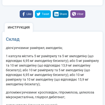
Like
Tweet
Share
Viber
ИНСТРУКЦИЯ
Склад
діючі речовини:
раміприл; амлодипін;
1 капсула містить 5 мг раміприлу та 5 мг амлодипіну (що
відповідає 6,95 мг амлодипіну бесилату); або 5 мг раміприлу
та 10 мг амлодипіну (що відповідає 13,9 мг амлодипіну
бесилату); або 10 мг раміприлу та 5 мг амлодипіну (що
відповідає 6,95 мг амлодипіну бесилату); або 10 мг
раміприлу та 10 мг амлодипіну (що відповідає 13,9 мг
амлодипіну бесилату);
допоміжні речовини:
кросповідон, гіпромелоза, целюлоза
мікрокристалічна, гліцерол дибегенат;