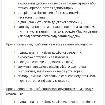
виражений двобічний стеноз ниркових артерій або
стеноз ниркової артерії єдиної нирки;
артеріальна гіпотензия або гемодинамічно
нестабільні стани;
підвищена чутливість до діючої речовини;
застосування протипоказано вагітним та жінкам,
які планують завагітніти (див. розділ «Застосування
у період вагітності та годування груддю»).
Протипоказання, пов'язані з застосуванням амлодипіну:
підвищена чутливість до діючої речовини;
виражена артеріальна гіпотензія;
шок (включаючи кардіогенний шок);
звуження вихідного відділу лівого шлуночка
(наприклад, виражений стеноз устя аорти);
гемодинамічно нестабільна серцева недостатність
після гострого інфаркту міокарда.
Протипоказання, пов'язані із застосуванням раміприлу/
амлодипіну:
підвищена чутливість до діючих речовин, похідних