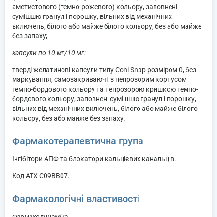
аметистового (темно-рожевого) кольору, заповнені
сумішшю гранул і порошку, вільних від механічних
включень, білого або майже білого кольору, без або майже
без запаху;
капсули по 10 мг/10 мг:
тверді желатинові капсули типу Coni Snap розміром 0, без
маркування, самозакриваючі, з непрозорим корпусом
темно-бордового кольору та непрозорою кришкою темно-
бордового кольору, заповнені сумішшю гранул і порошку,
вільних від механічних включень, білого або майже білого
кольору, без або майже без запаху.
Фармакотерапевтична група
Інгібітори АПФ та блокатори кальцієвих канальців.
Код АТХ C09BB07.
Фармакологічні властивості
Фармакодинаміка.