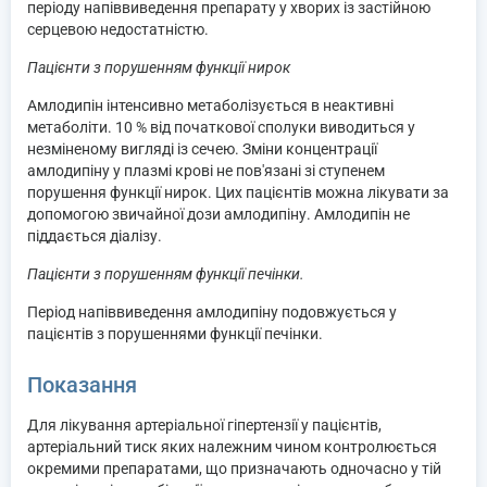
періоду напіввиведення препарату у хворих із застійною
серцевою недостатністю.
Пацієнти з порушенням функції нирок
Амлодипін інтенсивно метаболізується в неактивні
метаболіти. 10 % від початкової сполуки виводиться у
незміненому вигляді із сечею. Зміни концентрації
амлодипіну у плазмі крові не пов'язані зі ступенем
порушення функції нирок. Цих пацієнтів можна лікувати за
допомогою звичайної дози амлодипіну. Амлодипін не
піддається діалізу.
Пацієнти з порушенням функції печінки.
Період напіввиведення амлодипіну подовжується у
пацієнтів з порушеннями функції печінки.
Показання
Для лікування артеріальної гіпертензії у пацієнтів,
артеріальний тиск яких належним чином контролюється
окремими препаратами, що призначають одночасно у тій