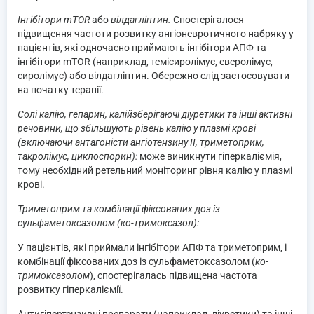
Інгібітори mTOR
або
вілдагліптин.
Спостерігалося
підвищення частоти розвитку ангіоневротичного набряку у
пацієнтів, які одночасно приймають інгібітори АПФ та
інгібітори mTOR (наприклад, темісиролімус, еверолімус,
сиролімус) або вілдагліптин. Обережно слід застосовувати
на початку терапії.
Солі калію, гепарин, калійзберігаючі діуретики та інші активні
речовини, що збільшують рівень калію у плазмі крові
(включаючи антагоністи ангіотензину ІІ, триметоприм,
такролімус, циклоспорин):
може виникнути гіперкаліємія,
тому необхідний ретельний моніторинг рівня калію у плазмі
крові.
Триметоприм та комбінації фіксованих доз із
сульфаметоксазолом (ко-тримоксазол):
У пацієнтів, які приймали інгібітори АПФ та триметоприм, і
комбінації фіксованих доз із сульфаметоксазолом (
ко-
тримоксазолом
), спостерігалась підвищена частота
розвитку гіперкаліємії.
Антигіпертензивні препарати (наприклад, діуретики) та інші