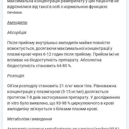
максимальна концентрація раміприлату у цих пацієнтів не
відрізнялися від такої в осіб з нормальною функцією
печінки.
Амлодипін
Абсорбція
Після прийому внутрішньо амлодипін майже повністю
всмоктується, досягаючи максимальної концентрації у
плазмі крові через 6-12 годин після прийому. Прийом їжі не
впливає на біодоступність препарату. Абсолютна
біодоступність становить 64-80 %.
Розподіл
Об'єм розподілу становить 21 л/кг маси тіла. Рівноважна
концентрація у плазмі крові (5-15 нг/мл) досягається
протягом 7-8 днів застосування препарату. У дослідженнях
іn vitro
було виявлено, що 93-98 % циркулюючого в крові
амлодипіну зв'язується з білками плазми крові.
Метаболізм і виведення
Амлодипін активно метаболізується у печінці (майже 90 %)