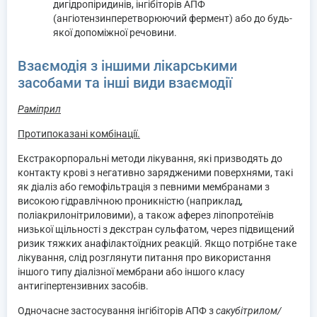
дигідропіридинів, інгібіторів АПФ
(ангіотензинперетворюючий фермент) або до будь-
якої допоміжної речовини.
Взаємодія з іншими лікарськими
засобами та інші види взаємодії
Раміприл
Протипоказані комбінації.
Екстракорпоральні методи лікування, які призводять до
контакту крові з негативно зарядженими поверхнями, такі
як діаліз або гемофільтрація з певними мембранами з
високою гідравлічною проникністю (наприклад,
поліакрилонітриловими), а також аферез ліпопротеїнів
низької щільності з декстран сульфатом, через підвищений
ризик тяжких анафілактоїдних реакцій. Якщо потрібне таке
лікування, слід розглянути питання про використання
іншого типу діалізної мембрани або іншого класу
антигіпертензивних засобів.
Одночасне застосування інгібіторів АПФ з
сакубітрилом/