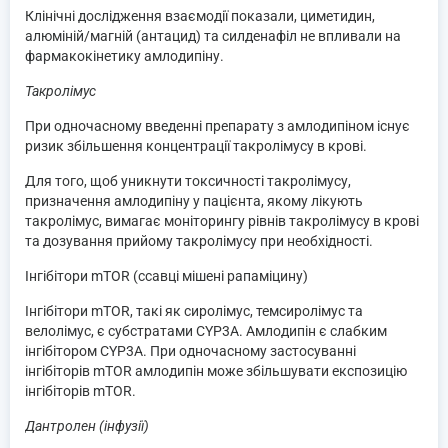
Клінічні дослідження взаємодії показали, циметидин,
алюміній/магній (антацид) та силденафіл не впливали на
фармакокінетику амлодипіну.
Такролімус
При одночасному введенні препарату з амлодипіном існує
ризик збільшення концентрації такролімусу в крові.
Для того, щоб уникнути токсичності такролімусу,
призначення амлодипіну у пацієнта, якому лікують
такролімус, вимагає моніторингу рівнів такролімусу в крові
та дозування прийому такролімусу при необхідності.
Інгібітори mTOR (ссавці мішені рапаміцину)
Інгібітори mTOR, такі як сиролімус, темсиролімус та
велолімус, є субстратами CYP3A. Амлодипін є слабким
інгібітором CYP3A. При одночасному застосуванні
інгібіторів mTOR амлодипін може збільшувати експозицію
інгібіторів mTOR.
Дантролен (інфузії)