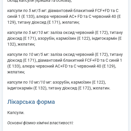
склад капсули (кришка та основа);
капсули по 5 мг/5 мг:
діамантовий блакитний FCF+FD та С
синій 1 (Е 133), алюра червоний AC+ FD та C червоний 40 (Е
129), титану діоксид (Е 171), желатин;
капсули по 5 мг/10 мг:
заліза оксид червоний (Е 172), титану
діоксид (Е 171), азорубін, кармоїзин (Е 122), індигокармін (Е
132), желатин;
капсули по 10 мг/5 мг:
заліза оксид червоний (Е 172), титану
діоксид (Е 171), діамантовий блакитний FCF+FD та С синій 1
(Е 133), алюра червоний AC+FD та C червоний 40 (Е 129),
желатин;
капсули по 10 мг/10 мг:
азорубін, кармоїзин (Е 122),
індигокармін (Е 132), титану діоксид (Е 172), желатин.
Лікарська форма
Капсули.
Основні фізико-хімічні властивості: