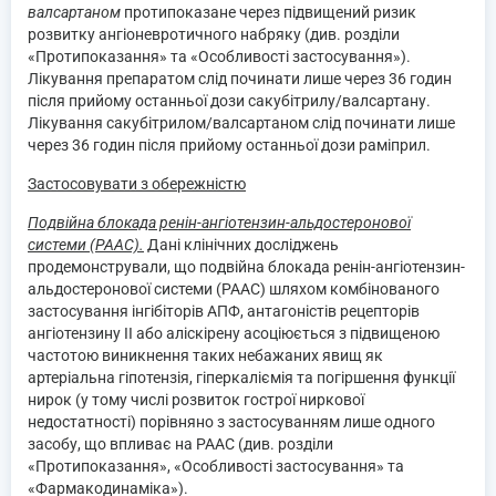
валсартаном
протипоказане через підвищений ризик
розвитку ангіоневротичного набряку (див. розділи
«Протипоказання» та «Особливості застосування»).
Лікування препаратом слід починати лише через 36 годин
після прийому останньої дози сакубітрилу/валсартану.
Лікування сакубітрилом/валсартаном слід починати лише
через 36 годин після прийому останньої дози раміприл.
Застосовувати з обережністю
Подвійна блокада ренін-ангіотензин-альдостеронової
системи (РААС).
Дані клінічних досліджень
продемонстрували, що подвійна блокада ренін-ангіотензин-
альдостеронової системи (РААС) шляхом комбінованого
застосування інгібіторів АПФ, антагоністів рецепторів
ангіотензину II або аліскірену асоціюється з підвищеною
частотою виникнення таких небажаних явищ як
артеріальна гіпотензія, гіперкаліємія та погіршення функції
нирок (у тому числі розвиток гострої ниркової
недостатності) порівняно з застосуванням лише одного
засобу, що впливає на РААС (див. розділи
«Протипоказання», «Особливості застосування» та
«Фармакодинаміка»).