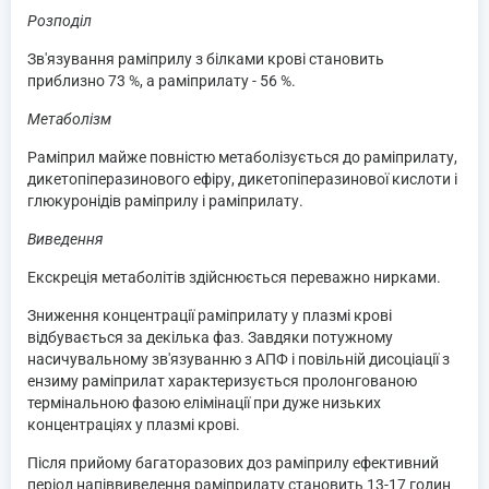
Розподіл
Зв'язування раміприлу з білками крові становить
приблизно 73 %, а раміприлату - 56 %.
Метаболізм
Раміприл майже повністю метаболізується до раміприлату,
дикетопіперазинового ефіру, дикетопіперазинової кислоти і
глюкуронідів раміприлу і раміприлату.
Виведення
Екскреція метаболітів здійснюється переважно нирками.
Зниження концентрації раміприлату у плазмі крові
відбувається за декілька фаз. Завдяки потужному
насичувальному зв'язуванню з АПФ і повільній дисоціації з
ензиму раміприлат характеризується пролонгованою
термінальною фазою елімінації при дуже низьких
концентраціях у плазмі крові.
Після прийому багаторазових доз раміприлу ефективний
період напіввиведення раміприлату становить 13-17 годин