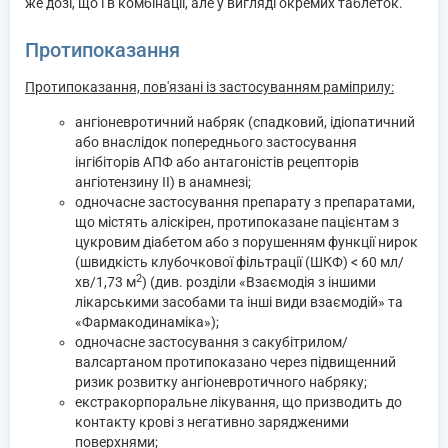
же дозі, що і в комбінації, але у вигляді окремих таблеток.
Протипоказання
Протипоказання, пов'язані із застосуванням раміприлу:
ангіоневротичний набряк (спадковий, ідіопатичний
або внаслідок попереднього застосування
інгібіторів АПФ або антагоністів рецепторів
ангіотензину ІІ) в анамнезі;
одночасне застосування препарату з препаратами,
що містять аліскірен, протипоказане пацієнтам з
цукровим діабетом або з порушенням функції нирок
(швидкість клубочкової фільтрації (ШКФ) < 60 мл/
2
хв/1,73 м
) (див. розділи «Взаємодія з іншими
лікарськими засобами та інші види взаємодій» та
«Фармакодинаміка»);
одночасне застосування з сакубітрилом/
валсартаном протипоказано через підвищенний
ризик розвитку ангіоневротичного набряку;
екстракорпоральне лікування, що призводить до
контакту крові з негативно зарядженими
поверхнями;