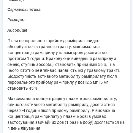
Фармакокінетика.
Раміприл
Абсорбція
Після перорального прийому раміприл швидко
абсорбується з травного тракту: максимальна
концентрація раміприлу у плазмі крові досягається
протягом 1 години. Враховуючи виведення раміприлу з
сечею, ступінь абсорбції становить принаймні 56 %, і на
нього істотно не впливає наявність їжі у травному тракті.
Біодоступність активного метаболіту раміприлату після
перорального прийому раміприлу у дозі 2,5 мг і 5 мг
становить 45 %.
Максимальна концентрація у плазмі крові раміприлату,
єдиного активного метаболіту раміприлу, досягається
через 2-4 години після прийому раміприлу. Рівноважна
концентрація раміприлату у плазмі крові в умовах
застосування звичайних доз (1 раз на добу) досягається на
4 день лікування.