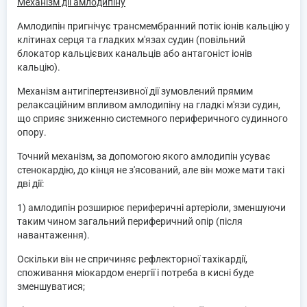
Механізм дії амлодипіну
Амлодипін пригнічує трансмембранний потік іонів кальцію у
клітинах серця та гладких м'язах судин (повільний
блокатор кальцієвих канальців або антагоніст іонів
кальцію).
Механізм антигіпертензивної дії зумовлений прямим
релаксаційним впливом амлодипіну на гладкі м'язи судин,
що сприяє зниженню системного периферичного судинного
опору.
Точний механізм, за допомогою якого амлодипін усуває
стенокардію, до кінця не з'ясований, але він може мати такі
дві дії:
1) амлодипін розширює периферичні артеріоли, зменшуючи
таким чином загальний периферичний опір (після
навантаження).
Оскільки він не спричиняє рефлекторної тахікардії,
споживання міокардом енергії і потреба в кисні буде
зменшуватися;