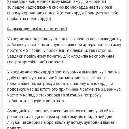
2) завдяки вище описаному механізму дії амлодипін
збільшує надходження кисню до міокарда навіть у разі
спазму коронарних артерій (стенокардія Принцметала або
варіантна стенокардія).
Фармакодинамічні властивості
У хворих на артеріальну гіпертензію разова доза амлодипіну
забезпечує клінічно значуще зниження артеріального тиску
протягом 24 годин у положенні як лежачи, так і стоячи.
Завдяки повільному початку дії амлодипін не спричиняє
гострої артеріальної гіпотензії.
У хворих на стенокардію застосування амлодипіну 1 раз на
добу подовжує загальний час можливого фізичного
навантаження, затримує початок нападу стенокардії та
подовжує час до істотного пригнічення сегмента ST, знижує
частоту нападів стенокардії та зменшує потребу у
таблетках гліцерилтринітрату.
Амлодипін не проявляє несприятливого впливу на обмін
речовин та ліпіди плазми крові, тому він придатний для
лікування хворих на бронхіальну астму, цукровий діабет і
подагру.