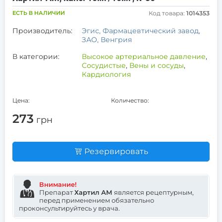
ЕСТЬ В НАЛИЧИИ
Код товара:
1014353
Производитель:
Эгис, Фармацевтический завод,
ЗАО, Венгрия
В категории:
Высокое артериальное давление
,
Сосудистые
,
Вены и сосуды
,
Кардиология
Цена:
Количество:
273
грн
Резервировать
Внимание!
Препарат
Хартил АМ
является рецептурным,
перед применением обязательно
проконсультируйтесь у врача.