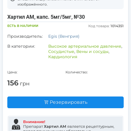
изображённого.
Хартил АМ, капс. 5мг/5мг, №30
ЕСТЬ В НАЛИЧИИ
Код товара:
1014351
Производитель:
Egis (Венгрия)
В категории:
Высокое артериальное давление
,
Сосудистые
,
Вены и сосуды
,
Кардиология
Цена:
Количество:
156
грн
Резервировать
Внимание!
Препарат
Хартил АМ
является рецептурным,