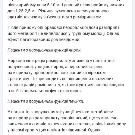
після прийому дози 5-10 мг і довший після прийому нижчих
доз 1,25-2,5 мг. Різниця зумовлена насичувальною
здатністю ензиму зв'язуватися з раміприлатом.
Після прийому одноразової пероральної дози раміприл і
його метаболіт не виявлялися у грудному молоці. Однак
ефект багаторазових доз невідомий.
Пацієнти з порушенням функції нирок.
Ниркова екскреція раміприлату знижена у пацієнтів з
порушеною функцією нирок, а нирковий кліренс
раміприлату пропорційно пов'язаний з кліренсом
креатиніну. Це призводить до підвищення плазмових
концентрацій раміприлату, які знижуються повільніше, ніж
в осіб із нормальною функцією нирок.
Пацієнти з порушенням функції печінки.
У пацієнтів з порушенням функції печінки метаболізм
раміприлу до раміприлату сповільнений, що зумовлено
зниженою активністю печінкових естераз, а рівні раміприлу
у плазмі крові у цих пацієнтів підвищені. Однак