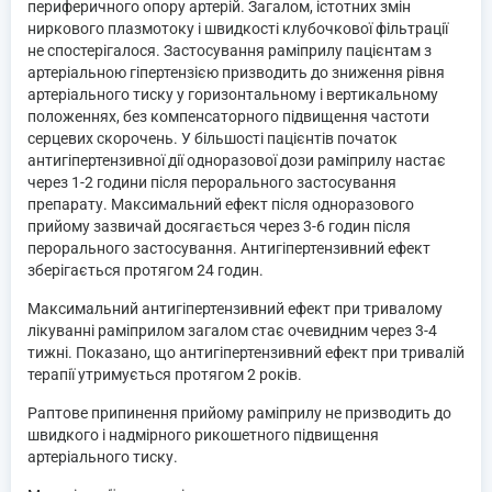
периферичного опору артерій. Загалом, істотних змін
ниркового плазмотоку і швидкості клубочкової фільтрації
не спостерігалося. Застосування раміприлу пацієнтам з
артеріальною гіпертензією призводить до зниження рівня
артеріального тиску у горизонтальному і вертикальному
положеннях, без компенсаторного підвищення частоти
серцевих скорочень. У більшості пацієнтів початок
антигіпертензивної дії одноразової дози раміприлу настає
через 1-2 години після перорального застосування
препарату. Максимальний ефект після одноразового
прийому зазвичай досягається через 3-6 годин після
перорального застосування. Антигіпертензивний ефект
зберігається протягом 24 годин.
Максимальний антигіпертензивний ефект при тривалому
лікуванні раміприлом загалом стає очевидним через 3-4
тижні. Показано, що антигіпертензивний ефект при тривалій
терапії утримується протягом 2 років.
Раптове припинення прийому раміприлу не призводить до
швидкого і надмірного рикошетного підвищення
артеріального тиску.