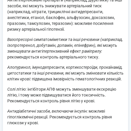
засоби, які можуть знижувати артеріальний тиск
(наприклад, нітрати, трициклічні антидепресанти,
анестетики, етанол, баклофен, альфузосин, доксазозин,
празозин, тамсулозин, теразозин): можливе посилення
ризику артеріальної гіпотензії.
Вазопресорні симпатоміметики та інші речовини (наприклад,
ізопротеренол, добутамін, допамін, епінефрин), які можуть
зменшувати антигіпертензивний ефект раміприлу:
рекомендується контроль артеріального тиску.
Алопуринол, імунодепресанти, кортикостероїди, прокаїнамід,
цитостатики та інші речовини, які можуть змінювати кількість
клітин крові:
підвищена імовірність гематологічних реакцій.
Солі літію:
інгібітори АПФ можуть зменшувати екскрецію
літію, і тому може підвищуватися його токсичність.
Рекомендується контроль рівня літію у крові.
Антидіабетичні засоби, включаючи інсулін:
можливі
гіпоглікемічні реакції. Рекомендується контроль рівня
глюкози у крові.