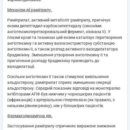
Механізм дії раміприлу.
Раміприлат, активний метаболіт раміприлу, пригнічує
ензим дипептидил-карбоксипептидазу (синоніми:
ангіотензинперетворювальний фермент, кініназа II). У
плазмі крові та тканинах цей ензим каталізує перетворення
ангіотензину І в активну вазоконстрикторну субстанцію
ангіотензин ІІ, а також розпад активного вазодилататора
брадикініну. Зменшення утворення ангіотензину ІІ та
пригнічення розпаду брадикініну призводять до
вазодилатації.
Оскільки ангіотензин ІІ також стимулює вивільнення
альдостерону, раміприлат сприяє зменшенню секреції
альдостерону. Середній показник відповіді на монотерапію
інгібіторами АПФ був нижчим у чорношкірих пацієнтів
(африканців) з артеріальною гіпертензією (як правило, з
низьким рівнем реніну), ніж у білошкірих пацієнтів.
Фармакодинамічна дія.
Застосування раміприлу спричиняє виражене зниження