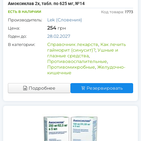
Амоксиклав 2х, табл. по 625 мг, №14
ЕСТЬ В НАЛИЧИИ
Код товара:
1773
Lek (Словения)
Производитель:
254
грн
Цена:
28.02.2027
Годен до:
Справочник лекарств
,
Как лечить
В категории:
гайморит (синусит)?
,
Ушные и
глазные средства
,
Противовоспалительные
,
Противомикробные
,
Желудочно-
кишечные
Подробнее
Резервировать