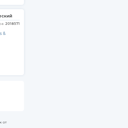
еский
ра:
2018571
s &
к от