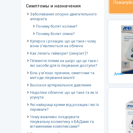
Пожалуйс
Симптомы и назначения
Заболевания опорно-двигательного
аппарата
Почему болят колени?
Почему болит спина?
Купероз і розацеа: що це таке і чому
вони з'являються на обличчі
Как лечить гайморит (синусит)?
Пігментні плями на шкірі: що це таке і
які засоби для їх лікування доступні?
Біль у м'язах: причини, симптоми та
методи лікування міалгії
Высокое артериальное давление
Недоліки обличчя: що це таке та як їх
усунути
Які найкращі креми від розацеа і які їх
переваги?
Чому важливо поєднувати
лікувальну косметику з БАДами та
вітамінними комплексами?