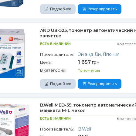
Подробнее
Резервировать
AND UB-525, тонометр автоматический 
запястье
ЕСТЬ В НАЛИЧИИ
Код товар
Эй энд Ди, Япония
Производитель:
1 657
грн
Цена:
В категории:
Тонометры
Подробнее
Резервировать
B.Well MED-55, тонометр автоматически
манжета M-L чехол
ЕСТЬ В НАЛИЧИИ
Код товар
B.Well
Производитель: