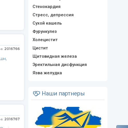
Стенокардия
Стресс, депрессия
Сухой кашель
Фурункулез
Холецистит
Цистит
ра:
2016766
Щитовидная железа
шн,
Эректильная дисфункция
Язва желудка
Наши партнеры
ра:
2016767