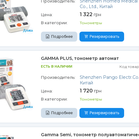
Shenzhen Homed Medical 
Производитель:
Co., Ltd., Китай
1 322
грн
Цена:
В категории:
Тонометры
Подробнее
Резервировать
GAMMA PLUS, тонометр автомат
ЕСТЬ В НАЛИЧИИ
Код товар
Shenzhen Pango Electr.Co.
Производитель:
Китай
1 720
грн
Цена:
В категории:
Тонометры
Подробнее
Резервировать
Gamma Semi, тонометр полуавтоматиче