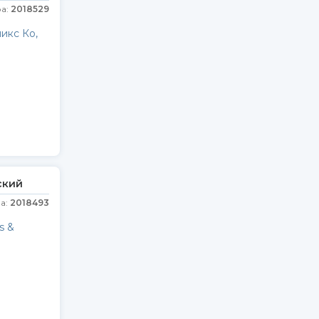
ра:
2018529
икс Ко,
ский
а:
2018493
s &