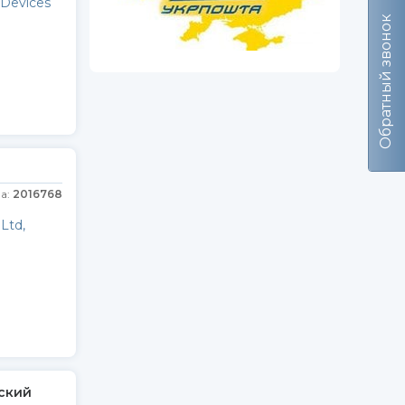
Devices
Обратный звонок
а:
2016768
Ltd,
ский