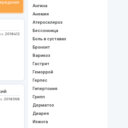
верждения
Ангина
Анемия
Атеросклероз
Бессонница
ра:
2018412
Боль в суставах
Бронхит
Варикоз
Гастрит
Геморрой
Герпес
Гипертония
кий
Грипп
а:
2018368
Дерматоз
Диарея
Изжога