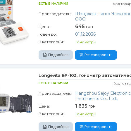
ЕСТЬ В НАЛИЧИИ
Код това
Шэнджэн Панго Электрон
Производитель:
ООО.
645
грн
Цена:
01.12.2036
Годен до:
В категории:
Тонометры
Подробнее
Резервировать
Longevita BP-103, тонометр автоматиче
ЕСТЬ В НАЛИЧИИ
Код товар
Hangzhou Sejoy Electronic
Производитель:
Instuments Co., Ltd.,
1 635
грн
Цена:
В категории:
Тонометры
Подробнее
Резервировать