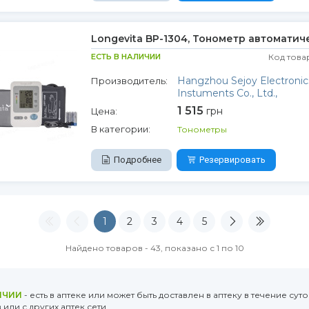
Longevita BP-1304, Тонометр автоматич
ЕСТЬ В НАЛИЧИИ
Код това
Hangzhou Sejoy Electronic
Производитель:
Instuments Co., Ltd.,
1 515
грн
Цена:
В категории:
Тонометры
Подробнее
Резервировать
1
2
3
4
5
Найдено товаров - 43, показано с 1 по 10
ИЧИИ
- есть в аптеке или может быть доставлен в аптеку в течение суто
или с других аптек сети