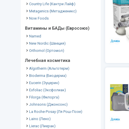
Country Life (Кантри Лайф)
Metagenics (Метадженикс)
Now Foods
Витамины и БАДы (Евросоюз)
Named
New Nordic (Швеция)
Orthomol (Ортомол)
Лечебная косметика
Algotherm (Альготерм)
Bioderma (Биодерма)
Eucerin (Эуцерин)
Exfoliac (Эксфолиак)
Filorga (Филорга)
Johnsons (Джонсонс)
La Roche-Posay (Ля Рош-Позе)
Laino (Лено)
Lierac (Лиерак)