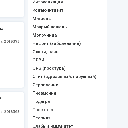
Интоксикация
Конъюнктивит
Мигрень
Мокрый кашель
на
Молочница
а:
2018373
Нефрит (заболевание)
Ожоги, раны
ОРВИ
ОРЗ (простуда)
Отит (адгезивный, наружный)
Отравление
Пневмония
й
Подагра
Простатит
а:
2018363
Псориаз
Слабый иммунитет