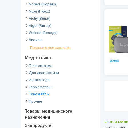
Noreva (Норева)
Nuxe (Нюкс)
Vichy (Виши)
Vigor (Вигор)
Weleda (Веледа)
Биокон
Показать все разделы
Медтехника
Глюкометры
Для диагностики
Ингаляторы
Термометры
Тонометры
Прочие
Товары медицинского
назначения
ЕСТЬ В НАЛ
Экопродукты
поставщиков 