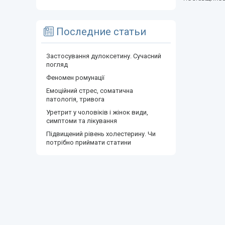
Последние статьи
Застосування дулоксетину. Сучасний
погляд
Феномен ромунації
Емоційний стрес, соматична
патологія, тривога
Уретрит у чоловіків і жінок види,
симптоми та лікування
Підвищений рівень холестерину. Чи
потрібно приймати статини