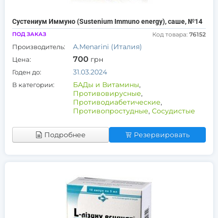
Сустениум Иммуно (Sustenium Immuno energy), саше, №14
ПОД ЗАКАЗ
Код товара:
76152
A.Menarini (Италия)
Производитель:
700
грн
Цена:
31.03.2024
Годен до:
БАДы и Витамины
,
В категории:
Противовирусные
,
Противодиабетические
,
Противопростудные
,
Сосудистые
Подробнее
Резервировать