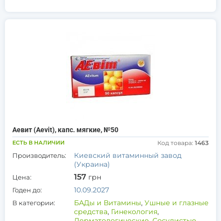
Аевит (Aevit), капс. мягкие, №50
ЕСТЬ В НАЛИЧИИ
Код товара:
1463
Киевский витаминный завод
Производитель:
(Украина)
157
грн
Цена:
10.09.2027
Годен до:
БАДы и Витамины
,
Ушные и глазные
В категории:
средства
,
Гинекология
,
Дерматологические
,
Сосудистые
,