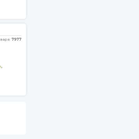
овара:
7977
,
е