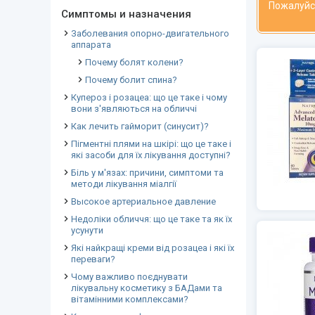
Пожалуйс
Симптомы и назначения
Заболевания опорно-двигательного
аппарата
Почему болят колени?
Почему болит спина?
Купероз і розацеа: що це таке і чому
вони з'являються на обличчі
Как лечить гайморит (синусит)?
Пігментні плями на шкірі: що це таке і
які засоби для їх лікування доступні?
Біль у м'язах: причини, симптоми та
методи лікування міалгії
Высокое артериальное давление
Недоліки обличчя: що це таке та як їх
усунути
Які найкращі креми від розацеа і які їх
переваги?
Чому важливо поєднувати
лікувальну косметику з БАДами та
вітамінними комплексами?