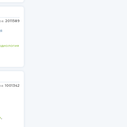
ра:
2011589
я
рдиология
ра:
1001342
,
е