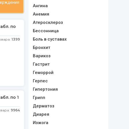
верждения
Ангина
Анемия
Атеросклероз
абл. по
Бессонница
Боль в суставах
овара:
1399
Бронхит
Варикоз
Гастрит
Геморрой
Герпес
Гипертония
абл. по 1
Грипп
Дерматоз
овара:
9964
Диарея
Изжога