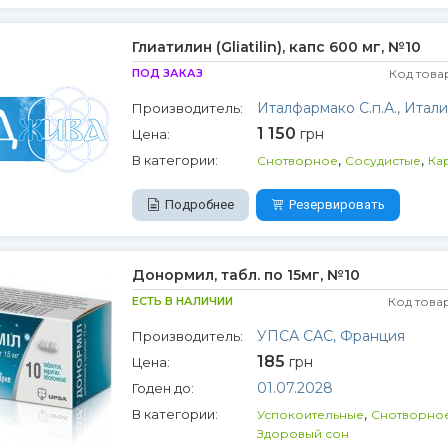
Глиатилин (Gliatilin), капс 600 мг, №10
ПОД ЗАКАЗ
Код това
Италфармако С.п.А., Итали
Производитель:
1 150
грн
Цена:
,
,
В категории:
Снотворное
Сосудистые
Ка
Подробнее
Резервировать
Донормил, табл. по 15мг, №10
ЕСТЬ В НАЛИЧИИ
Код това
УПСА САС, Франция
Производитель:
185
грн
Цена:
01.07.2028
Годен до:
,
В категории:
Успокоительные
Снотворно
Здоровый сон