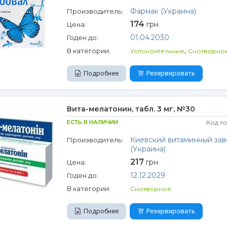
Фармак (Украина)
Производитель:
174
грн
Цена:
01.04.2030
Годен до:
,
В категории:
Успокоительные
Снотворно
Подробнее
Резервировать
Вита-мелатонин, табл. 3 мг, №30
ЕСТЬ В НАЛИЧИИ
Код т
Киевский витаминный зав
Производитель:
(Украина)
217
грн
Цена:
12.12.2029
Годен до:
В категории:
Снотворное
Подробнее
Резервировать