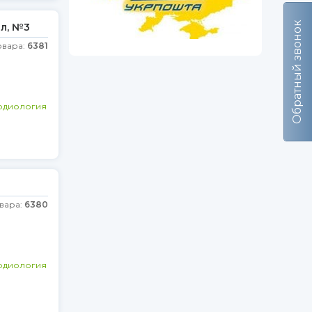
Обратный звонок
мл, №3
овара:
6381
рдиология
вара:
6380
рдиология