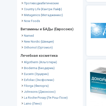
Противодиабетические
Country Life (Кантри Лайф)
Metagenics (Метадженикс)
Now Foods
Витамины и БАДы (Евросоюз)
Named
New Nordic (Швеция)
Orthomol (Ортомол)
Лечебная косметика
Algotherm (Альготерм)
Bioderma (Биодерма)
Eucerin (Эуцерин)
Exfoliac (Эксфолиак)
Filorga (Филорга)
Johnsons (Джонсонс)
La Roche-Posay (Ля Рош-Позе)
Laino (Лено)