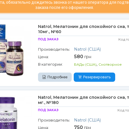
та, обязательно дождитесь звонка от нашего оператора для подт
заказа после его оформления.
Natrol, Мелатонин для спокойного сна, т
10мг., №60
ПОД ЗАКАЗ
Код т
Natrol (США)
Производитель:
580
грн
Цена:
,
В категории:
БАДы (США)
Снотворное
Подробнее
Резервировать
Natrol, Мелатонин для спокойного сна, т
мг., №180
ПОД ЗАКАЗ
Код т
Natrol (США)
Производитель:
750
грн
Цена: