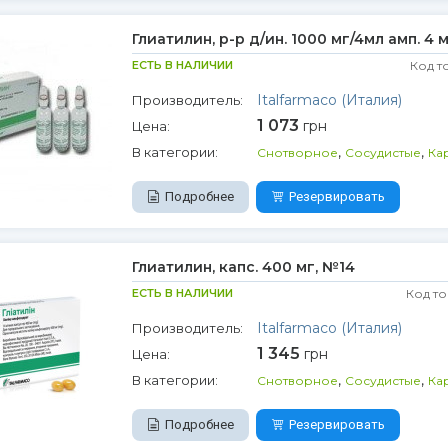
Глиатилин, р-р д/ин. 1000 мг/4мл амп. 4 
ЕСТЬ В НАЛИЧИИ
Код т
Italfarmaco (Италия)
Производитель:
1 073
грн
Цена:
,
,
В категории:
Снотворное
Сосудистые
Ка
Подробнее
Резервировать
Глиатилин, капс. 400 мг, №14
ЕСТЬ В НАЛИЧИИ
Код то
Italfarmaco (Италия)
Производитель:
1 345
грн
Цена:
,
,
В категории:
Снотворное
Сосудистые
Ка
Подробнее
Резервировать