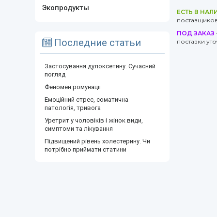
Экопродукты
ЕСТЬ В НАЛ
поставщиков 
ПОД ЗАКАЗ
Последние статьи
поставки ут
Застосування дулоксетину. Сучасний
погляд
Феномен ромунації
Емоційний стрес, соматична
патологія, тривога
Уретрит у чоловіків і жінок види,
симптоми та лікування
Підвищений рівень холестерину. Чи
потрібно приймати статини