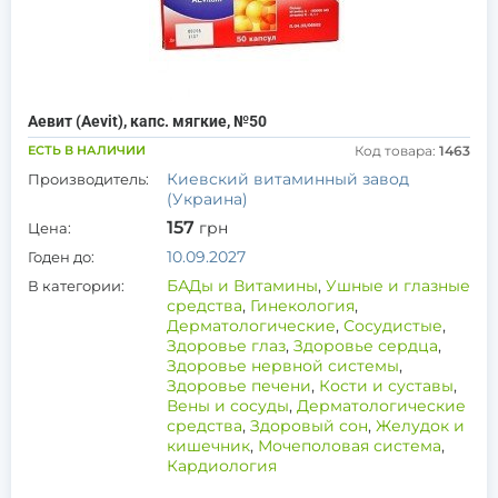
Аевит (Aevit), капс. мягкие, №50
ЕСТЬ В НАЛИЧИИ
Код товара:
1463
Киевский витаминный завод
Производитель:
(Украина)
157
грн
Цена:
10.09.2027
Годен до:
БАДы и Витамины
,
Ушные и глазные
В категории:
средства
,
Гинекология
,
Дерматологические
,
Сосудистые
,
Здоровье глаз
,
Здоровье сердца
,
Здоровье нервной системы
,
Здоровье печени
,
Кости и суставы
,
Вены и сосуды
,
Дерматологические
средства
,
Здоровый сон
,
Желудок и
кишечник
,
Мочеполовая система
,
Кардиология