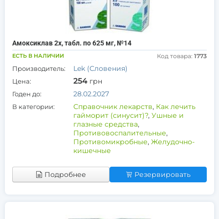
Амоксиклав 2х, табл. по 625 мг, №14
ЕСТЬ В НАЛИЧИИ
Код товара:
1773
Lek (Словения)
Производитель:
254
грн
Цена:
28.02.2027
Годен до:
Справочник лекарств
,
Как лечить
В категории:
гайморит (синусит)?
,
Ушные и
глазные средства
,
Противовоспалительные
,
Противомикробные
,
Желудочно-
кишечные
Подробнее
Резервировать