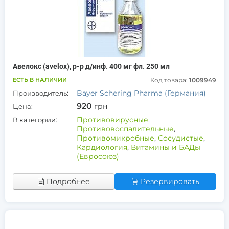
Авелокс (avelox), р-р д/инф. 400 мг фл. 250 мл
ЕСТЬ В НАЛИЧИИ
Код товара:
1009949
Bayer Schering Pharma (Германия)
Производитель:
920
грн
Цена:
Противовирусные
,
В категории:
Противовоспалительные
,
Противомикробные
,
Сосудистые
,
Кардиология
,
Витамины и БАДы
(Евросоюз)
Подробнее
Резервировать