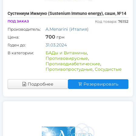
Сустениум Иммуно (Sustenium Immuno energy), саше, №14
ПОД ЗАКАЗ
Код товара:
76152
A.Menarini (Италия)
Производитель:
700
грн
Цена:
31.03.2024
Годен до:
БАДы и Витамины
,
В категории:
Противовирусные
,
Противодиабетические
,
Противопростудные
,
Сосудистые
Подробнее
Резервировать