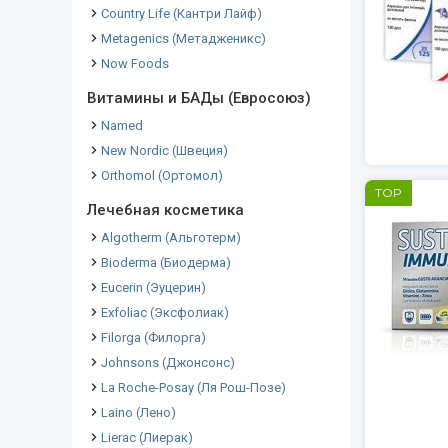
Country Life (Кантри Лайф)
Metagenics (Метадженикс)
Now Foods
Витамины и БАДы (Евросоюз)
Named
New Nordic (Швеция)
Orthomol (Ортомол)
TOP
Лечебная косметика
Algotherm (Альготерм)
Bioderma (Биодерма)
Eucerin (Эуцерин)
Exfoliac (Эксфолиак)
Filorga (Филорга)
Johnsons (Джонсонс)
La Roche-Posay (Ля Рош-Позе)
Laino (Лено)
Lierac (Лиерак)