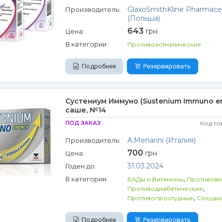
GlaxoSmithKline Pharmaceu
Производитель:
(Польша)
643
грн
Цена:
В категории:
Противоастматические
Подробнее
Резервировать
Сустениум Иммуно (Sustenium Immuno en
саше, №14
ПОД ЗАКАЗ
Код то
A.Menarini (Италия)
Производитель:
700
грн
Цена:
31.03.2024
Годен до:
,
В категории:
БАДы и Витамины
Противови
,
Противодиабетические
,
Противопростудные
Сосуди
Подробнее
Резервировать