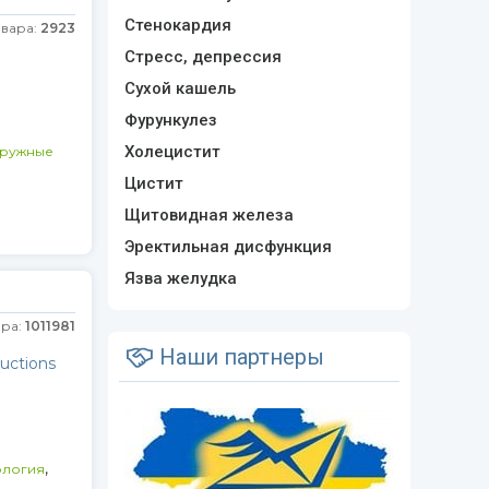
Стенокардия
овара:
2923
Стресс, депрессия
Сухой кашель
Фурункулез
Холецистит
аружные
Цистит
Щитовидная железа
Эректильная дисфункция
Язва желудка
ара:
1011981
Наши партнеры
uctions
,
ология