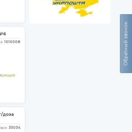
Обратный звонок
 №6
а:
1010008
твующие
г/доза
вара:
35034