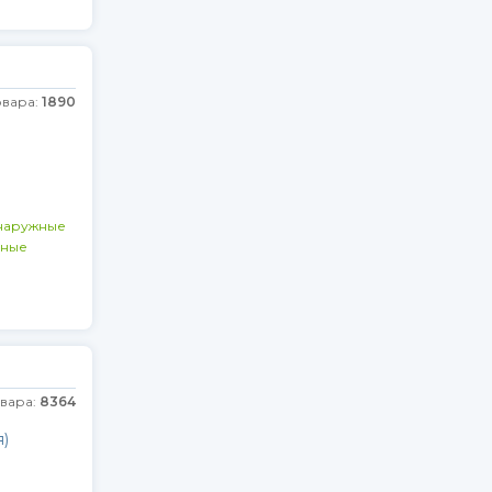
овара:
1890
наружные
ьные
овара:
8364
)