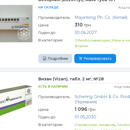
НА СКЛАДЕ
Код т
Mayinlong Ph. Co. (Китай)
Производитель:
310
грн
Цена:
30.06.2027
Годен до:
,
В категории:
Обезболивающие
Мази и н
формы
Подробнее
Резервировать
Визан (Vizan), табл. 2 мг, №28
ЕСТЬ В НАЛИЧИИ
Код тов
Schering GmbH & Co. Prod
Производитель:
(Германия)
1 096
грн
Цена:
01.05.2030
Годен до:
,
В категории:
Справочник лекарств
Гинек