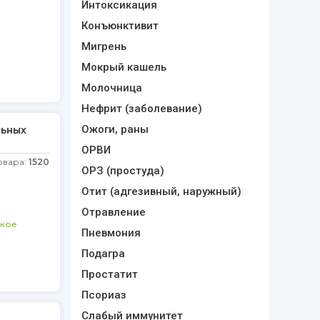
Интоксикация
Конъюнктивит
Мигрень
Мокрый кашель
Молочница
Нефрит (заболевание)
Ожоги, раны
льных
ОРВИ
овара:
1520
ОРЗ (простуда)
Отит (адгезивный, наружный)
Отравление
кое
Пневмония
Подагра
Простатит
Псориаз
Слабый иммунитет