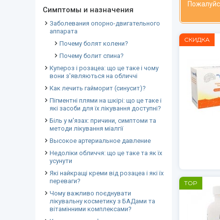
Пожалуйс
Симптомы и назначения
Заболевания опорно-двигательного
аппарата
СКИДКА
Почему болят колени?
Почему болит спина?
Купероз і розацеа: що це таке і чому
вони з'являються на обличчі
Как лечить гайморит (синусит)?
Пігментні плями на шкірі: що це таке і
які засоби для їх лікування доступні?
Біль у м'язах: причини, симптоми та
методи лікування міалгії
Высокое артериальное давление
Недоліки обличчя: що це таке та як їх
усунути
Які найкращі креми від розацеа і які їх
переваги?
TOP
Чому важливо поєднувати
лікувальну косметику з БАДами та
вітамінними комплексами?