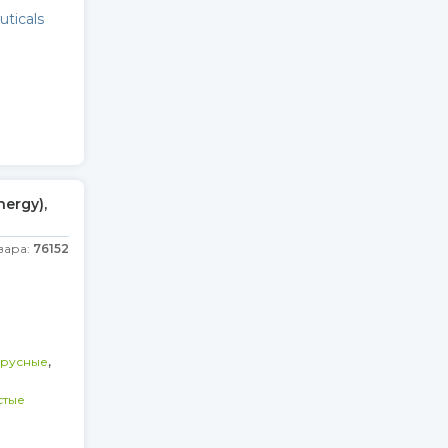
ticals
ergy),
вара:
76152
,
русные
стые