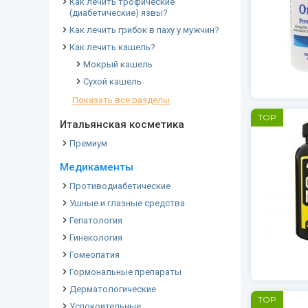
Как лечить трофические
(диабетические) язвы?
Как лечить грибок в паху у мужчин?
Как лечить кашель?
Мокрый кашель
Сухой кашель
Показать все разделы
TOP
Итальянская косметика
Премиум
Медикаменты
Противодиабетические
Ушные и глазные средства
Гепатология
Гинекология
Гомеопатия
Гормональные препараты
Дерматологические
TOP
Успокоительные