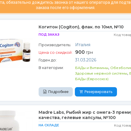
та, обязательно дождитесь звонка от нашего оператора для подт
заказа после его оформления.
Когитон (Cogiton), флак. по 10мл, №10
ПОД ЗАКАЗ
Код това
Италия
Производитель:
900
грн
Цена со скидкой:
31.03.2026
Годен до:
,
В категории:
БАДы и Витамины
Обезболи
,
Здоровье нервной системы
БАДы (Евросоюз)
Подробнее
Резервировать
Madre Labs, Рыбий жир с омега-3 прем
качества, гелевые капсулы, №100
НА СКЛАДЕ
Код това