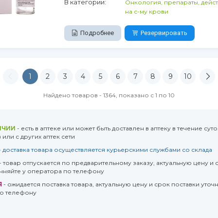
В категории:
Онкология, препараты, дейс
на с-му крови
Подробнее
Резервировать
1
2
3
4
5
6
7
8
9
10
Найдено товаров - 1364, показано с 1 по 10
ИЧИИ
- есть в аптеке или может быть доставлен в аптеку в течение суто
или с других аптек сети
- доставка товара осуществляется курьерскими службами со склада
- товар отпускается по предварительному заказу, актуальную цену и 
очняйте у оператора по телефону
Я
- ожидается поставка товара, актуальную цену и срок поставки уточн
о телефону