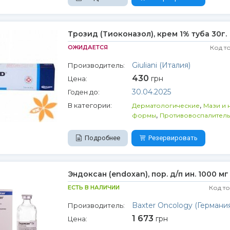
Трозид (Тиоконазол), крем 1% туба 30г.
ОЖИДАЕТСЯ
Код т
Giuliani (Италия)
Производитель:
430
грн
Цена:
30.04.2025
Годен до:
,
В категории:
Дерматологические
Мази и 
,
формы
Противовоспалител
Подробнее
Резервировать
Эндоксан (endoxan), пор. д/п ин. 1000 мг
ЕСТЬ В НАЛИЧИИ
Код т
Baxter Oncology (Германия
Производитель:
1 673
грн
Цена: