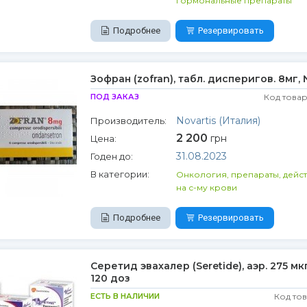
Гормональные препараты
Подробнее
Резервировать
Зофран (zofran), табл. дисперигов. 8мг,
ПОД ЗАКАЗ
Код товар
Novartis (Италия)
Производитель:
2 200
грн
Цена:
31.08.2023
Годен до:
В категории:
Онкология, препараты, дейс
на с-му крови
Подробнее
Резервировать
Серетид эвахалер (Seretide), аэр. 275 мк
120 доз
ЕСТЬ В НАЛИЧИИ
Код то