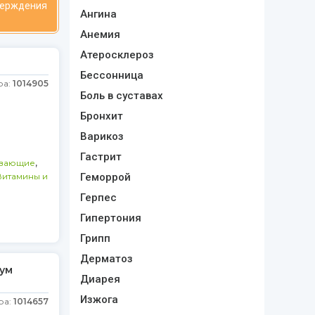
верждения
Ангина
Анемия
Атеросклероз
Бессонница
ра:
1014905
Боль в суставах
Бронхит
Варикоз
Гастрит
,
вающие
Витамины и
Геморрой
Герпес
Гипертония
Грипп
Дерматоз
иум
Диарея
Изжога
ра:
1014657