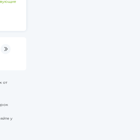
твующие
к от
срок
яйте у