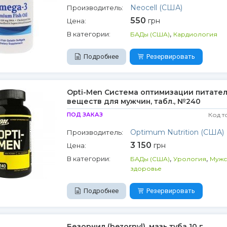
Neocell (США)
Производитель:
550
грн
Цена:
,
В категории:
БАДы (США)
Кардиология
Подробнее
Резервировать
Opti-Men Система оптимизации питате
веществ для мужчин, табл., №240
ПОД ЗАКАЗ
Код т
Optimum Nutrition (США)
Производитель:
3 150
грн
Цена:
,
,
В категории:
БАДы (США)
Урология
Мужс
здоровье
Подробнее
Резервировать
Безорнил (bezornyl), мазь туба 10 г