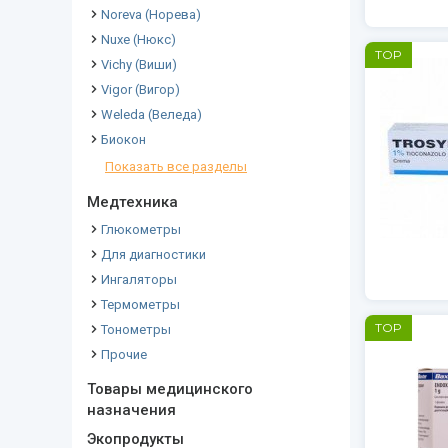
Noreva (Норева)
Nuxe (Нюкс)
TOP
Vichy (Виши)
Vigor (Вигор)
Weleda (Веледа)
Биокон
Показать все разделы
Медтехника
Глюкометры
Для диагностики
Ингаляторы
Термометры
TOP
Тонометры
Прочие
Товары медицинского
назначения
Экопродукты