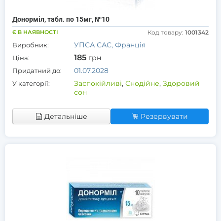
Донорміл, табл. по 15мг, №10
Є В НАЯВНОСТІ
Код товару:
1001342
УПСА САС, Франція
Виробник:
185
грн
Ціна:
01.07.2028
Придатний до:
Заспокійливі
,
Снодійне
,
Здоровий
У категорії:
сон
Детальніше
Резервувати