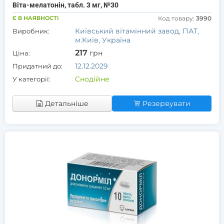
Віта-мелатонін, табл. 3 мг, №30
Є В НАЯВНОСТІ
Код товару:
3990
Київський вітамінний завод, ПАТ,
Виробник:
м.Київ, Україна
217
грн
Ціна:
12.12.2029
Придатний до:
Снодійне
У категорії:
Детальніше
Резервувати