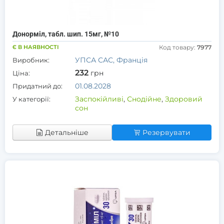
Донорміл, табл. шип. 15мг, №10
Є В НАЯВНОСТІ
Код товару:
7977
УПСА САС, Франція
Виробник:
232
грн
Ціна:
01.08.2028
Придатний до:
Заспокійливі
,
Снодійне
,
Здоровий
У категорії:
сон
Детальніше
Резервувати