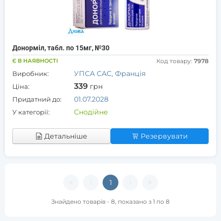
Донорміл, табл. по 15мг, №30
Є В НАЯВНОСТІ
Код товару:
7978
УПСА САС, Франція
Виробник:
339
грн
Ціна:
01.07.2028
Придатний до:
Снодійне
У категорії:
Детальніше
Резервувати
1
Знайдено товарів - 8, показано з 1 по 8