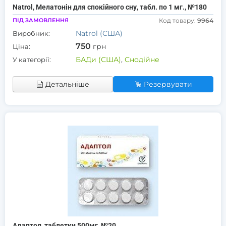
Natrol, Мелатонін для спокійного сну, табл. по 1 мг., №180
ПІД ЗАМОВЛЕННЯ
Код товару:
9964
Natrol (США)
Виробник:
750
грн
Ціна:
БАДи (США)
,
Снодійне
У категорії:
Детальніше
Резервувати
Адаптол, таблетки 500мг, №20