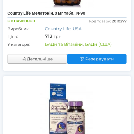
Country Life Мелатонін, 3 мг табл., №90
Є В НАЯВНОСТІ
Код товару:
2010277
Country Life, USA
Виробник:
712
грн
Ціна:
БАДи та Вітаміни
,
БАДи (США)
У категорії:
Детальніше
Резервувати