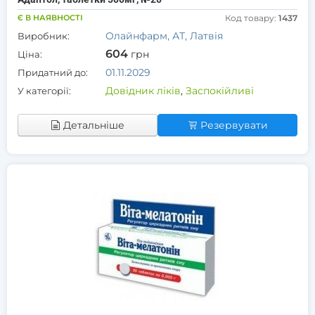
Є В НАЯВНОСТІ
Код товару:
1437
Олайнфарм, АТ, Латвія
Виробник:
604
грн
Ціна:
01.11.2029
Придатний до:
Довідник ліків
,
Заспокійливі
У категорії:
Детальніше
Резервувати