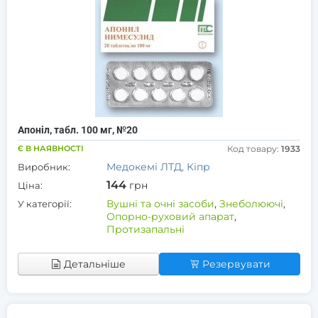
Апоніл, табл. 100 мг, №20
Є В НАЯВНОСТІ
Код товару:
1933
Медокемі ЛТД, Кіпр
Виробник:
144
грн
Ціна:
Вушні та очні засоби
,
Знеболюючі
,
У категорії:
Опорно-руховий апарат
,
Протизапальні
Детальніше
Резервувати