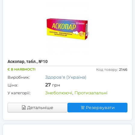
Аскопар, табл., №10
Є В НАЯВНОСТІ
Код товару:
2146
Здоров'я (Україна)
Виробник:
27
грн
Ціна:
Знеболюючі
,
Протизапальні
У категорії:
Детальніше
Резервувати