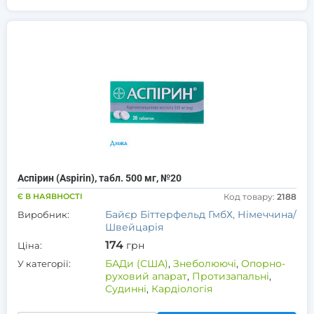
Аспірин (Aspirin), табл. 500 мг, №20
Є В НАЯВНОСТІ
Код товару:
2188
Байєр Біттерфельд ГмбХ, Німеччина/
Виробник:
Швейцарія
174
грн
Ціна:
БАДи (США)
,
Знеболюючі
,
Опорно-
У категорії:
руховий апарат
,
Протизапальні
,
Судинні
,
Кардіологія