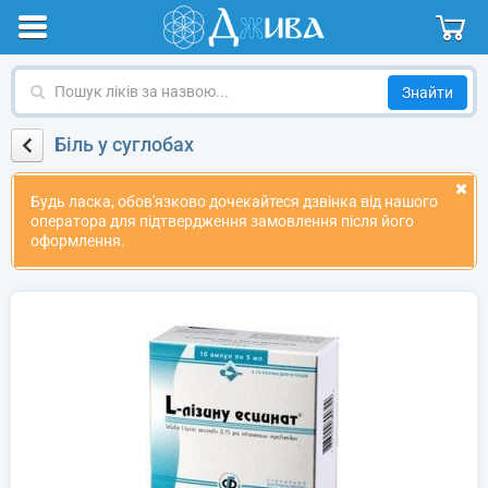
Пошук
ліків
за
Біль у суглобах
назвою
Будь ласка, обов'язково дочекайтеся дзвінка від нашого
оператора для підтвердження замовлення після його
оформлення.