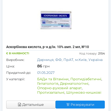
Аскорбінова кислота, р-н д/ін. 10% амп. 2 мл, №10
Є В НАЯВНОСТІ
Код товару:
2154
Дарниця, ФФ, ПрАТ, м.Київ, Україна
Виробник:
86
грн
Ціна:
01.05.2027
Придатний до:
БАДи та Вітаміни
,
Протидіабетичні
,
У категорії:
Гепатологія
,
Дерматологічні
,
Опорно-руховий апарат
,
Протизапальні
,
Шлунково-кишкові
Детальніше
Резервувати