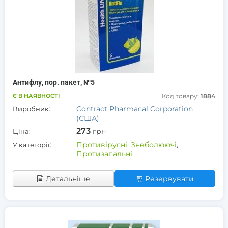
Антифлу, пор. пакет, №5
Є В НАЯВНОСТІ
Код товару:
1884
Contract Pharmacal Corporation
Виробник:
(США)
273
грн
Ціна:
Противірусні
,
Знеболюючі
,
У категорії:
Протизапальні
Детальніше
Резервувати