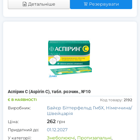
Детальніше
Резервувати
Аспірин С (Aspirin C), табл. розчин., №10
Є В НАЯВНОСТІ
Код товару:
2192
Байєр Біттерфельд ГмбХ, Німеччина/
Виробник:
Швейцарія
262
грн
Ціна:
01.12.2027
Придатний до:
Знеболюючі
,
Протизапальні
,
У категорії: