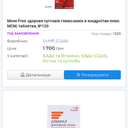
Move Free здоровя суставів глюкозамін и хондроітин плюс
МСМ, таблетки, №120
ПІД ЗАМОВЛЕННЯ
Код товару:
1320
Schiff (США)
Виробник:
1 700
грн
Ціна:
БАДи та Вітаміни
,
БАДи (США)
,
У категорії:
Кістки та суглоби
Детальніше
Резервувати