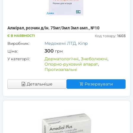
Алмірал, розчин д/ін. 75мг/3мл 3мл амп., №10
Є В НАЯВНОСТІ
Код товару:
1603
Медокемі ЛТД, Кіпр
Виробник:
300
грн
Ціна:
Дерматологічні
,
Знеболюючі
,
У категорії:
Опорно-руховий апарат
,
Протизапальні
Детальніше
Резервувати