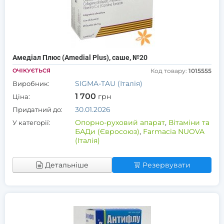
Амедіал Плюс (Amedial Plus), саше, №20
ОЧІКУЄТЬСЯ
Код товару:
1015555
SIGMA-TAU (Італія)
Виробник:
1 700
грн
Ціна:
30.01.2026
Придатний до:
Опорно-руховий апарат
,
Вітаміни та
У категорії:
БАДи (Євросоюз)
,
Farmacia NUOVA
(Італія)
Детальніше
Резервувати