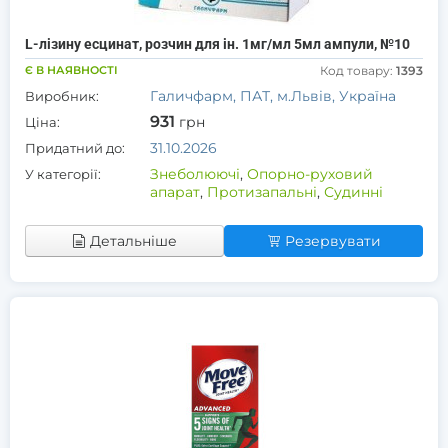
L-лізину есцинат, розчин для ін. 1мг/мл 5мл ампули, №10
Є В НАЯВНОСТІ
Код товару:
1393
Галичфарм, ПАТ, м.Львів, Україна
Виробник:
931
грн
Ціна:
31.10.2026
Придатний до:
Знеболюючі
,
Опорно-руховий
У категорії:
апарат
,
Протизапальні
,
Судинні
Детальніше
Резервувати