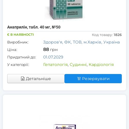
Анаприлін, табл. 40 мг, №50
Є В НАЯВНОСТІ
Код товару:
1826
Здоров'я, ФК, ТОВ, м.Харків, Україна
Виробник:
88
грн
Ціна:
01.07.2029
Придатний до:
Гепатологія
,
Судинні
,
Кардіологія
У категорії:
Детальніше
Резервувати