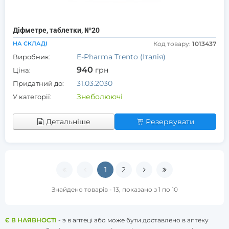
Діфметре, таблетки, №20
НА СКЛАДІ
Код товару:
1013437
E-Pharma Trento (Італія)
Виробник:
940
грн
Ціна:
31.03.2030
Придатний до:
Знеболюючі
У категорії:
Детальніше
Резервувати
1
2
Знайдено товарів - 13, показано з 1 по 10
Є В НАЯВНОСТІ
- э в аптеці або може бути доставлено в аптеку