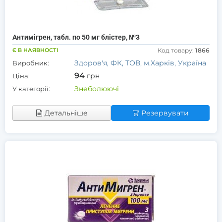
Антимігрен, табл. по 50 мг блістер, №3
Є В НАЯВНОСТІ
Код товару:
1866
Здоров'я, ФК, ТОВ, м.Харків, Україна
Виробник:
94
грн
Ціна:
Знеболюючі
У категорії:
Детальніше
Резервувати