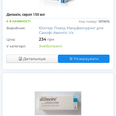
Депакін, сироп 150 мл
Є В НАЯВНОСТІ
Код товару:
1011615
Юнітер Ліквід Мануфекчурінг для
Виробник:
Санофі-Авентіс Ук
234
грн
Ціна:
Знеболюючі
У категорії:
Детальніше
Резервувати