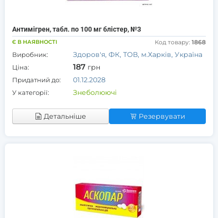
Антимігрен, табл. по 100 мг блістер, №3
Є В НАЯВНОСТІ
Код товару:
1868
Здоров'я, ФК, ТОВ, м.Харків, Україна
Виробник:
187
грн
Ціна:
01.12.2028
Придатний до:
Знеболюючі
У категорії:
Детальніше
Резервувати