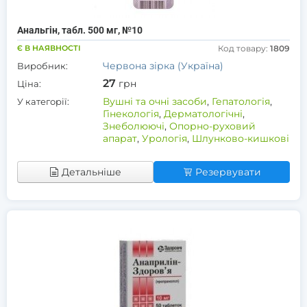
Анальгін, табл. 500 мг, №10
Є В НАЯВНОСТІ
Код товару:
1809
Червона зірка (Україна)
Виробник:
27
грн
Ціна:
Вушні та очні засоби
,
Гепатологія
,
У категорії:
Гінекологія
,
Дерматологічні
,
Знеболюючі
,
Опорно-руховий
апарат
,
Урологія
,
Шлунково-кишкові
Детальніше
Резервувати