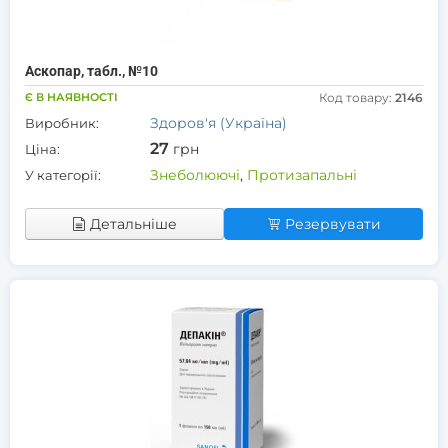
Аскопар, табл., №10
Є В НАЯВНОСТІ
Код товару:
2146
Здоров'я (Україна)
Виробник:
27
грн
Ціна:
Знеболюючі
,
Протизапальні
У категорії:
Детальніше
Резервувати