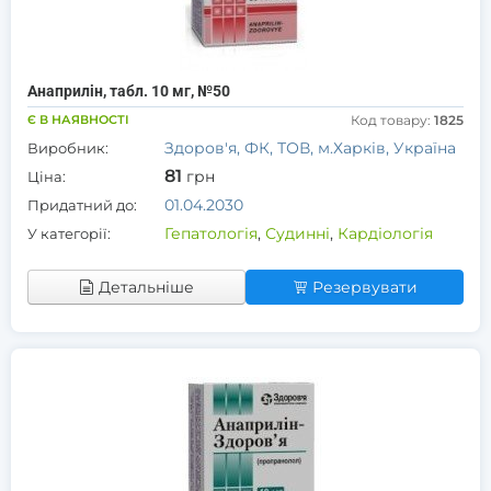
Анаприлін, табл. 10 мг, №50
Є В НАЯВНОСТІ
Код товару:
1825
Здоров'я, ФК, ТОВ, м.Харків, Україна
Виробник:
81
грн
Ціна:
01.04.2030
Придатний до:
Гепатологія
,
Судинні
,
Кардіологія
У категорії:
Детальніше
Резервувати