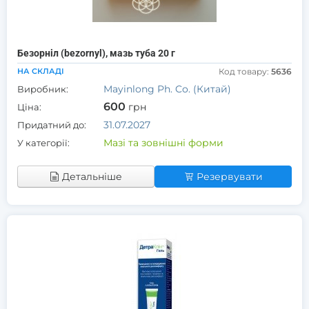
Безорніл (bezornyl), мазь туба 20 г
НА СКЛАДІ
Код товару:
5636
Mayinlong Ph. Co. (Китай)
Виробник:
600
грн
Ціна:
31.07.2027
Придатний до:
Мазі та зовнішні форми
У категорії:
Детальніше
Резервувати