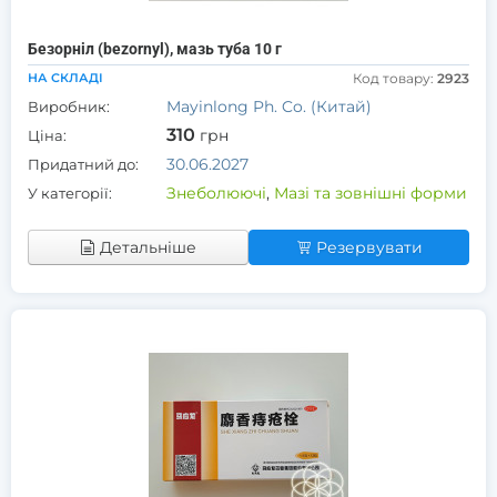
Безорніл (bezornyl), мазь туба 10 г
НА СКЛАДІ
Код товару:
2923
Mayinlong Ph. Co. (Китай)
Виробник:
310
грн
Ціна:
30.06.2027
Придатний до:
Знеболюючі
,
Мазі та зовнішні форми
У категорії:
Детальніше
Резервувати