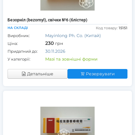
Безорніл (bezornyl), свічки №6 (блістер)
НА СКЛАДІ
Код товару:
15151
Mayinlong Ph. Co. (Китай)
Виробник:
230
грн
Ціна:
30.11.2026
Придатний до:
Мазі та зовнішні форми
У категорії:
Детальніше
Резервувати