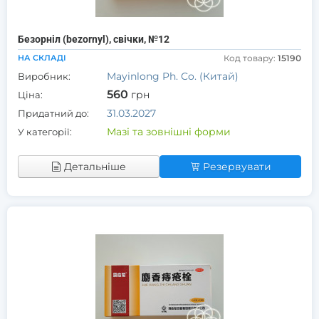
Безорніл (bezornyl), свічки, №12
НА СКЛАДІ
Код товару:
15190
Mayinlong Ph. Co. (Китай)
Виробник:
560
грн
Ціна:
31.03.2027
Придатний до:
Мазі та зовнішні форми
У категорії:
Детальніше
Резервувати