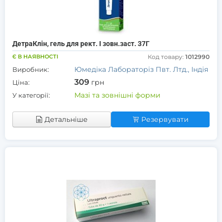
ДетраКлін, гель для рект. І зовн.заст. 37Г
Є В НАЯВНОСТІ
Код товару:
1012990
Юмедіка Лабораторіз Пвт. Лтд., Індія
Виробник:
309
грн
Ціна:
Мазі та зовнішні форми
У категорії:
Детальніше
Резервувати