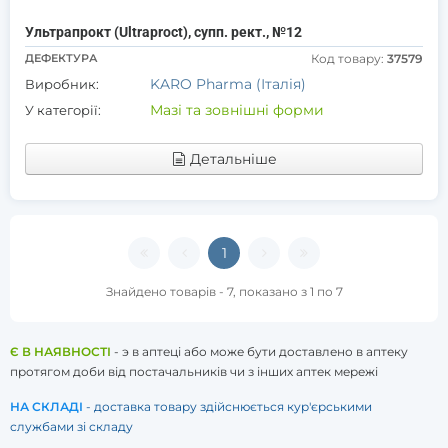
Ультрапрокт (Ultraproct), супп. рект., №12
ДЕФЕКТУРА
Код товару:
37579
KARO Pharma (Італія)
Виробник:
Мазі та зовнішні форми
У категорії:
Детальніше
1
Знайдено товарів - 7, показано з 1 по 7
Є В НАЯВНОСТІ
- э в аптеці або може бути доставлено в аптеку
протягом доби від постачальників чи з інших аптек мережі
НА СКЛАДІ
- доставка товару здійснюється кур'єрськими
службами зі складу