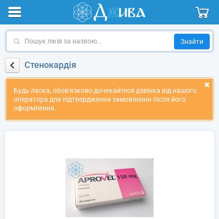
Пошук
ліків
за
Стенокардія
назвою
Будь ласка, обов'язково дочекайтеся дзвінка від нашого
оператора для підтвердження замовлення після його
оформлення.