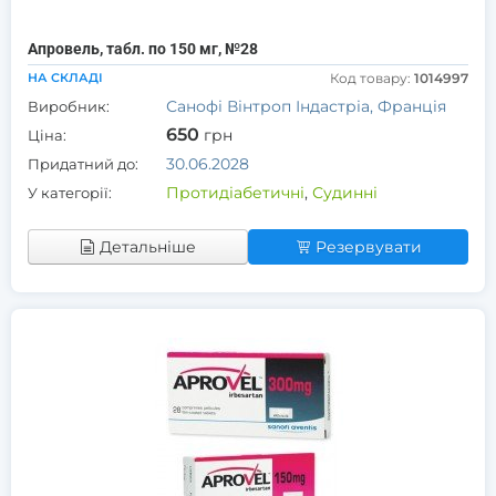
Апровель, табл. по 150 мг, №28
НА СКЛАДІ
Код товару:
1014997
Санофі Вінтроп Індастріа, Франція
Виробник:
650
грн
Ціна:
30.06.2028
Придатний до:
Протидіабетичні
,
Судинні
У категорії:
Детальніше
Резервувати