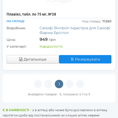
Плавікс, табл. по 75 мг, №28
НА СКЛАДІ
Код товару:
71280
Санофі Вінтроп Індастріа для Санофі
Виробник:
Фарма Брістол
949
грн
Ціна:
Кардіологія
У категорії:
Детальніше
Резервувати
1
Знайдено товарів - 5, показано з 1 по 5
Є В НАЯВНОСТІ
- э в аптеці або може бути доставлено в аптеку
протягом доби від постачальників чи з інших аптек мережі