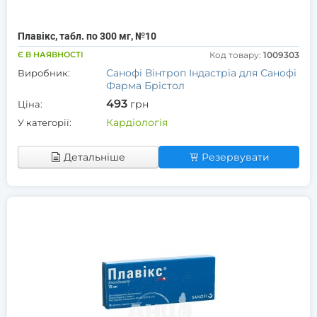
Плавікс, табл. по 300 мг, №10
Є В НАЯВНОСТІ
Код товару:
1009303
Санофі Вінтроп Індастріа для Санофі
Виробник:
Фарма Брістол
493
грн
Ціна:
Кардіологія
У категорії:
Детальніше
Резервувати