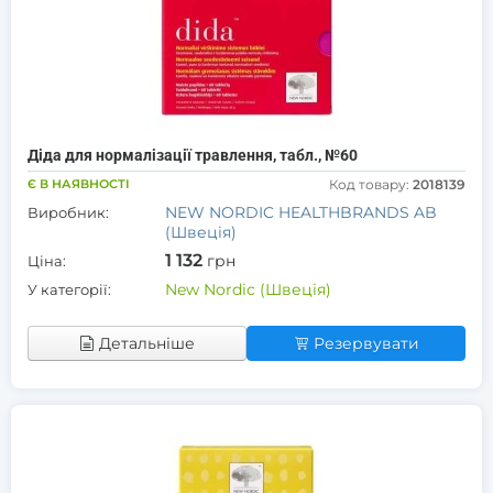
Діда для нормалізації травлення, табл., №60
Є В НАЯВНОСТІ
Код товару:
2018139
NEW NORDIC HEALTHBRANDS AB
Виробник:
(Швеція)
1 132
грн
Ціна:
New Nordic (Швеція)
У категорії:
Детальніше
Резервувати