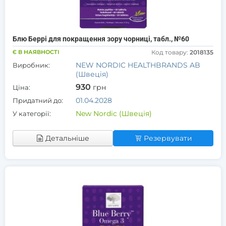
Блю Беррі для покращення зору чорниці, табл., №60
Є В НАЯВНОСТІ
Код товару:
2018135
NEW NORDIC HEALTHBRANDS AB
Виробник:
(Швеція)
930
грн
Ціна:
01.04.2028
Придатний до:
New Nordic (Швеція)
У категорії:
Детальніше
Резервувати