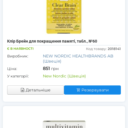
Клір Брейн для покращення памяті, табл., №60
Є В НАЯВНОСТІ
Код товару:
2018141
NEW NORDIC HEALTHBRANDS AB
Виробник:
(Швеція)
851
грн
Ціна:
New Nordic (Швеція)
У категорії:
Детальніше
Резервувати