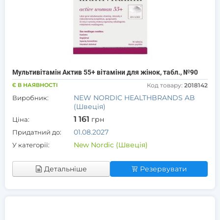
Мультивітамін Актив 55+ вітаміни для жінок, табл., №90
Є В НАЯВНОСТІ
Код товару:
2018142
NEW NORDIC HEALTHBRANDS AB
Виробник:
(Швеція)
1 161
грн
Ціна:
01.08.2027
Придатний до:
New Nordic (Швеція)
У категорії:
Детальніше
Резервувати