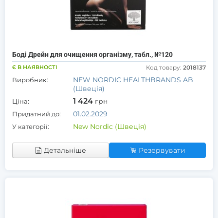
Боді Дрейн для очищення організму, табл., №120
Є В НАЯВНОСТІ
Код товару:
2018137
NEW NORDIC HEALTHBRANDS AB
Виробник:
(Швеція)
1 424
грн
Ціна:
01.02.2029
Придатний до:
New Nordic (Швеція)
У категорії:
Детальніше
Резервувати