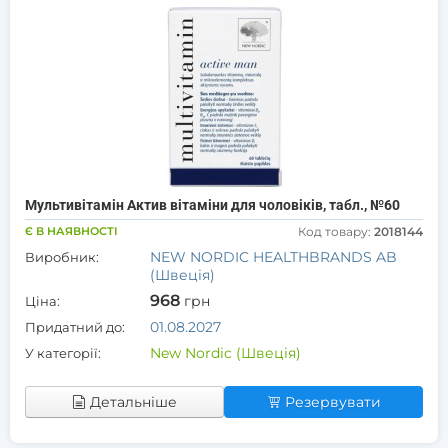
Мультивітамін Актив вітаміни для чоловіків, табл., №60
Є В НАЯВНОСТІ
Код товару:
2018144
NEW NORDIC HEALTHBRANDS AB
Виробник:
(Швеція)
968
грн
Ціна:
01.08.2027
Придатний до:
New Nordic (Швеція)
У категорії:
Детальніше
Резервувати