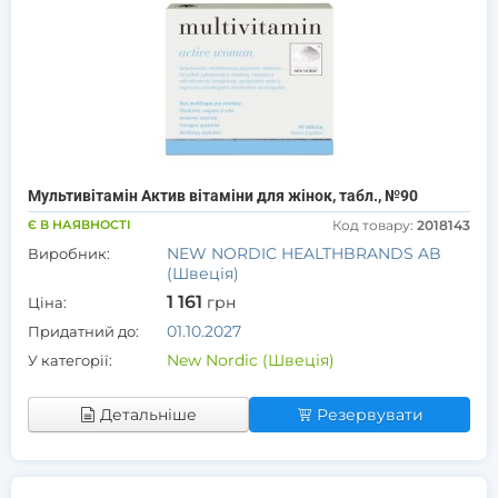
Мультивітамін Актив вітаміни для жінок, табл., №90
Є В НАЯВНОСТІ
Код товару:
2018143
NEW NORDIC HEALTHBRANDS AB
Виробник:
(Швеція)
1 161
грн
Ціна:
01.10.2027
Придатний до:
New Nordic (Швеція)
У категорії:
Детальніше
Резервувати