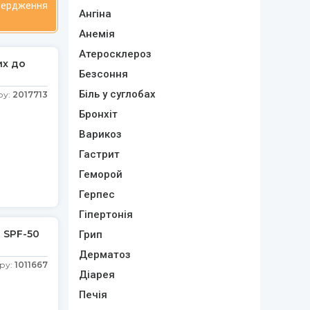
твердження
Ангіна
Анемія
Атеросклероз
их до
Безсоння
Біль у суглобах
ру:
2017713
Бронхіт
Варикоз
Гастрит
Геморой
Герпес
Гіпертонія
 SPF-50
Грип
Дерматоз
ру:
1011667
Діарея
Печія