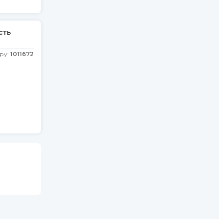
сть
ру:
1011672