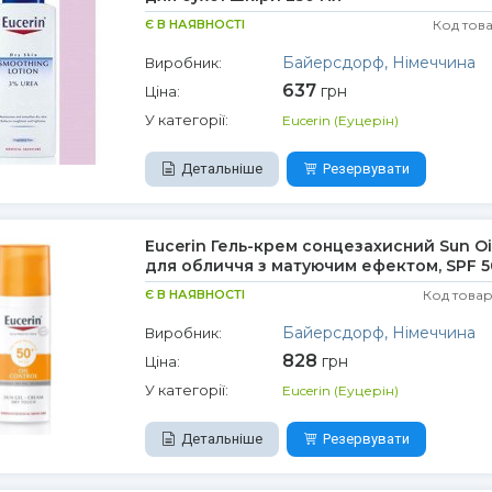
Є В НАЯВНОСТІ
Код тов
Байерсдорф, Німеччина
Виробник:
637
грн
Ціна:
У категорії:
Eucerin (Еуцерін)
Детальніше
Резервувати
Eucerin Гель-крем сонцезахисний Sun Oil
для обличчя з матуючим ефектом, SPF 5
Є В НАЯВНОСТІ
Код товар
Байерсдорф, Німеччина
Виробник:
828
грн
Ціна:
У категорії:
Eucerin (Еуцерін)
Детальніше
Резервувати