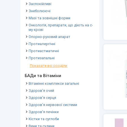
Заспокійливі
Знеболюючі
Мазі та зовнішні форми
Онкологія, препарати, що діють на с-
му крові
Опорно-руховий апарат
Протиалергічні
Протиастматичні
Протизапальні
Показати всі розділи
БАДи та Вітаміни
Вітамінні комплекси загальні
Здоров'я очей
Здоров'я серця
Здоров'я нервової системи
Здоров'я печінки
Кістки та суглоби
Вени та судини