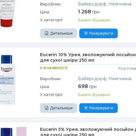
Байерсдорф, Німеччина
Виробник:
1 268
грн
Ціна:
У категорії:
Eucerin (Еуцерін)
Детальніше
Резервувати
Eucerin 10% Урея, зволожуючий лосьйон 
для сухої шкіри 250 мл
Є В НАЯВНОСТІ
Код това
Байерсдорф, Німеччина
Виробник:
698
грн
Ціна:
У категорії:
Eucerin (Еуцерін)
Детальніше
Резервувати
Eucerin 5% Урея, зволожуючий лосьйон д
для сухої шкіри 250 мл