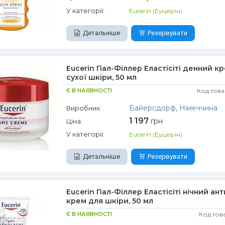
У категорії:
Eucerin (Еуцерін)
Детальніше
Резервувати
Eucerin Гіал-Філлер Еластісіті денний к
сухої шкіри, 50 мл
Є В НАЯВНОСТІ
Код това
Байерсдорф, Німеччина
Виробник:
1 197
грн
Ціна:
У категорії:
Eucerin (Еуцерін)
Детальніше
Резервувати
Eucerin Гіал-Філлер Еластісіті нічний ант
крем для шкіри, 50 мл
Є В НАЯВНОСТІ
Код тов