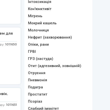
Інтоксикація
Кон'юнктивіт
Мігрень
Мокрий кашель
Молочниця
рем для
Нефрит (захворювання)
Опіки, рани
ру:
1011650
ГРВІ
ГРЗ (застуда)
Отит (адгезивний, зовнішній)
Отруєння
Пневмонія
Подагра
ивік.
Простатит
Псоріаз
ару:
1011651
Слабкий імунітет