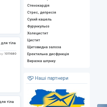
Стенокардія
Стрес, депресія
Сухий кашель
Фурункульоз
Холецистит
Цистит
для тіла
Щитовидна залоза
ру:
1011680
Еректильна дисфункція
Виразка шлунку
Наші партнери
ля тіла