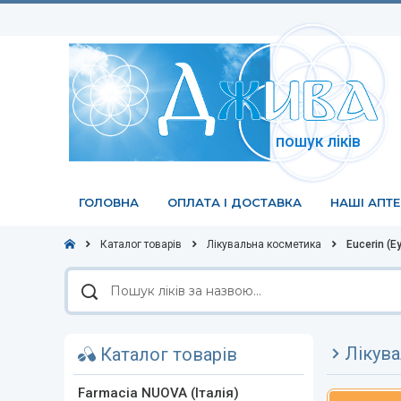
пошук ліків
ГОЛОВНА
ОПЛАТА І ДОСТАВКА
НАШІ АПТ
Каталог товарів
Лікувальна косметика
Eucerin (Е
Пошук
ліків
за
назвою
Лікува
Каталог товарів
Farmacia NUOVA (Італія)