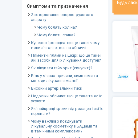
Будь ласк
Симптоми та призначення
Захворювання опорно-рухового
апарату
Чому болять коліна?
Чому болить спина?
Купероз і розацеа: що це таке і чому
вони з'являються на обличчі
Пігментні плями на шкірі: що це таке і
які засоби для їх лікування доступні?
Як лікувати гайморит (синусит)?
Біль у м'язах: причини, симптоми та
методи лікування міалгії
Високий артеріальний тиск
Недоліки обличчя: що це таке та як їх
усунути
Які найкращі креми від розацеа і які їх
переваги?
Чому важливо поєднувати
лікувальну косметику з БАДами та
вітамінними комплексами?