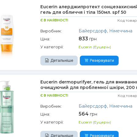
Eucerin алерджипротект сонцезахисний
гель для обличчя і тіла 150мл. spf 50
Є В НАЯВНОСТІ
Код товар
Байерсдорф, Німеччина
Виробник:
833
грн
Ціна:
У категорії:
Eucerin (Еуцерін)
Детальніше
Резервувати
Eucerin dermopurifyer, гель для вмиванн
очищуючий для проблемної шкіри, 200 
Є В НАЯВНОСТІ
Код товар
Байерсдорф, Німеччина
Виробник:
564
грн
Ціна:
У категорії:
Eucerin (Еуцерін)
Детальніше
Резервувати