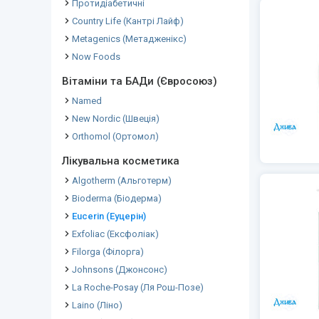
Протидіабетичні
Country Life (Кантрі Лайф)
Metagenics (Метадженікс)
Now Foods
Вітаміни та БАДи (Євросоюз)
Named
New Nordic (Швеція)
Orthomol (Ортомол)
Лікувальна косметика
Algotherm (Альготерм)
Bioderma (Біодерма)
Eucerin (Еуцерін)
Exfoliac (Ексфоліак)
Filorga (Філорга)
Johnsons (Джонсонс)
La Roche-Posay (Ля Рош-Позе)
Laino (Ліно)