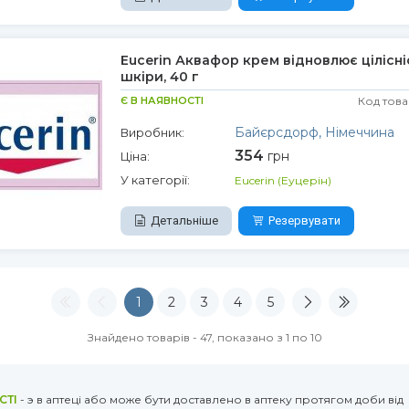
Eucerin Аквафор крем відновлює цілісні
шкіри, 40 г
Є В НАЯВНОСТІ
Код това
Байєрсдорф, Німеччина
Виробник:
354
грн
Ціна:
У категорії:
Eucerin (Еуцерін)
Детальніше
Резервувати
1
2
3
4
5
Знайдено товарів - 47, показано з 1 по 10
СТІ
- э в аптеці або може бути доставлено в аптеку протягом доби від