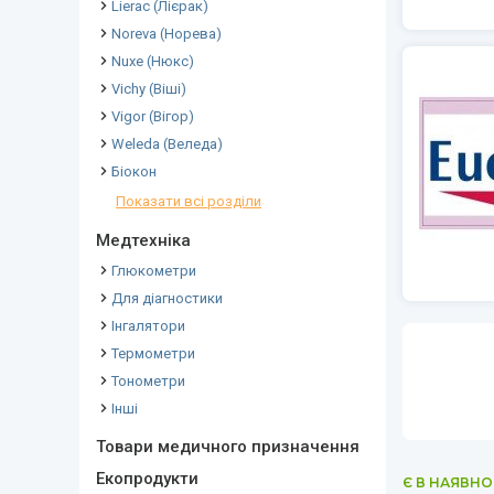
Lierac (Лієрак)
Noreva (Норева)
Nuxe (Нюкс)
Vichy (Віші)
Vigor (Вігор)
Weleda (Веледа)
Біокон
Показати всі розділи
Медтехніка
Глюкометри
Для діагностики
Інгалятори
Термометри
Тонометри
Інші
Товари медичного призначення
Екопродукти
Є В НАЯВНО