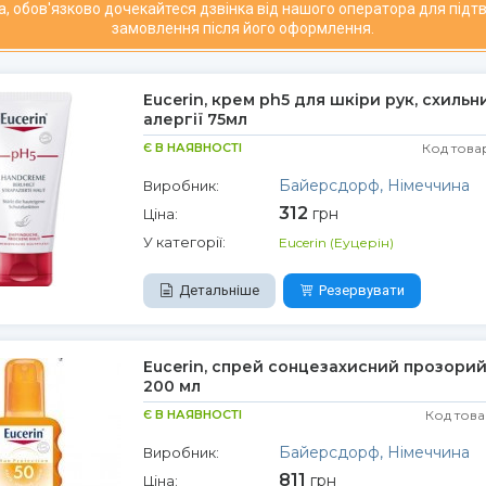
а, обов'язково дочекайтеся дзвінка від нашого оператора для під
замовлення після його оформлення.
Eucerin, крем ph5 для шкіри рук, схильн
алергії 75мл
Є В НАЯВНОСТІ
Код това
Байерсдорф, Німеччина
Виробник:
312
грн
Ціна:
У категорії:
Eucerin (Еуцерін)
Детальніше
Резервувати
Eucerin, спрей сонцезахисний прозорий
200 мл
Є В НАЯВНОСТІ
Код това
Байерсдорф, Німеччина
Виробник:
811
грн
Ціна: