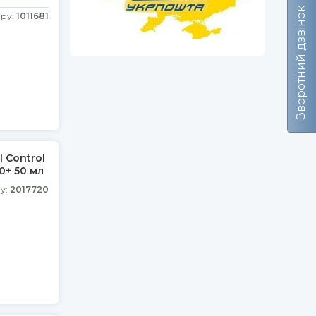
Зворотний дзвінок
ару:
1011681
 Control
0+ 50 мл
у:
2017720