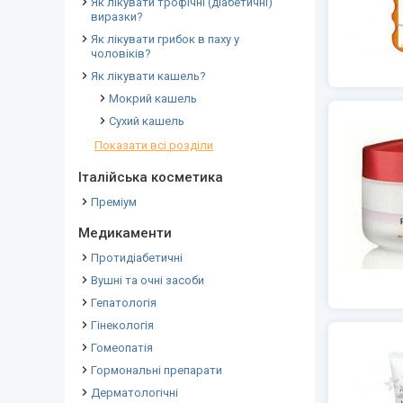
Як лікувати трофічні (діабетичні)
виразки?
Як лікувати грибок в паху у
чоловіків?
Як лікувати кашель?
Мокрий кашель
Сухий кашель
Показати всі розділи
Італійська косметика
Преміум
Медикаменти
Протидіабетичні
Вушні та очні засоби
Гепатологія
Гінекологія
Гомеопатія
Гормональні препарати
Дерматологічні