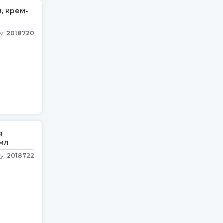
, крем-
у:
2018720
я
мл
у:
2018722