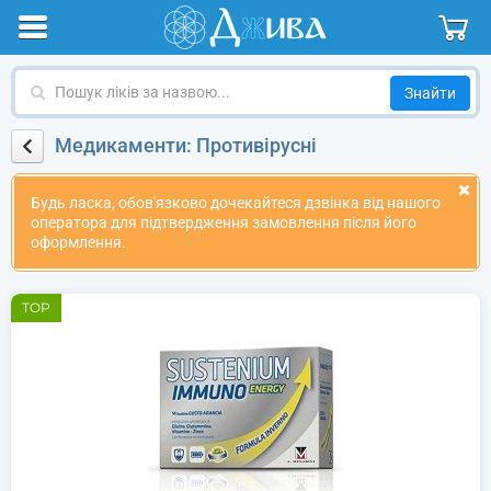
Пошук
ліків
за
Медикаменти: Противірусні
назвою
Будь ласка, обов'язково дочекайтеся дзвінка від нашого
оператора для підтвердження замовлення після його
оформлення.
TOP