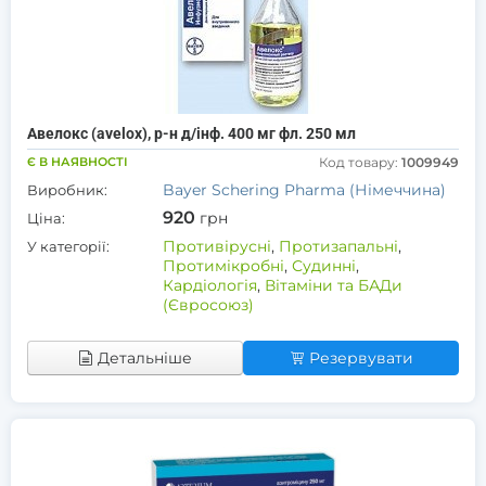
Авелокс (avelox), р-н д/інф. 400 мг фл. 250 мл
Є В НАЯВНОСТІ
Код товару:
1009949
Bayer Schering Pharma (Німеччина)
Виробник:
920
грн
Ціна:
Противірусні
,
Протизапальні
,
У категорії:
Протимікробні
,
Судинні
,
Кардіологія
,
Вітаміни та БАДи
(Євросоюз)
Детальніше
Резервувати