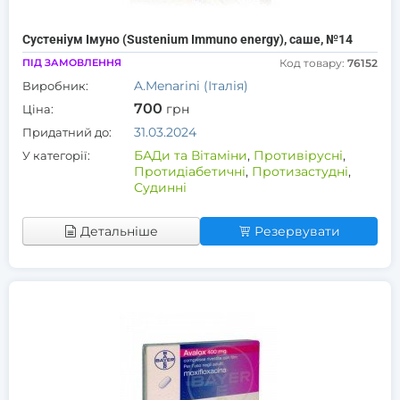
Сустеніум Імуно (Sustenium Immuno energy), саше, №14
ПІД ЗАМОВЛЕННЯ
Код товару:
76152
A.Menarini (Італія)
Виробник:
700
грн
Ціна:
31.03.2024
Придатний до:
БАДи та Вітаміни
,
Противірусні
,
У категорії:
Протидіабетичні
,
Протизастудні
,
Судинні
Детальніше
Резервувати