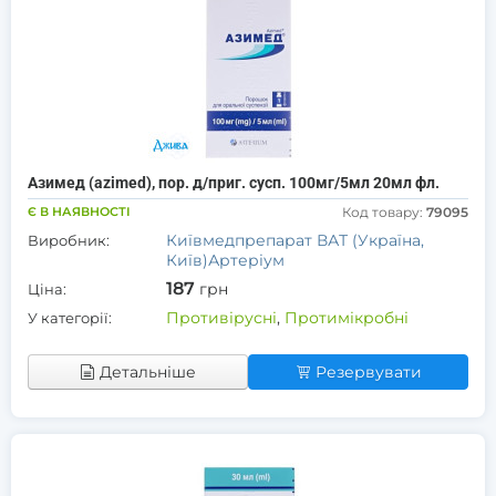
Азимед (azimed), пор. д/приг. сусп. 100мг/5мл 20мл фл.
Є В НАЯВНОСТІ
Код товару:
79095
Київмедпрепарат ВАТ (Україна,
Виробник:
Київ)Артеріум
187
грн
Ціна:
Противірусні
,
Протимікробні
У категорії:
Детальніше
Резервувати