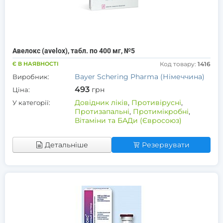
Авелокс (avelox), табл. по 400 мг, №5
Є В НАЯВНОСТІ
Код товару:
1416
Bayer Schering Pharma (Німеччина)
Виробник:
493
грн
Ціна:
Довідник ліків
,
Противірусні
,
У категорії:
Протизапальні
,
Протимікробні
,
Вітаміни та БАДи (Євросоюз)
Детальніше
Резервувати