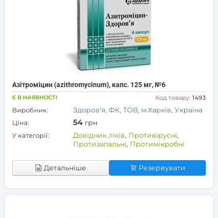
Азітроміцин (azithromycinum), капс. 125 мг, №6
Є В НАЯВНОСТІ
Код товару:
1493
Здоров'я, ФК, ТОВ, м.Харків, Україна
Виробник:
54
грн
Ціна:
Довідник ліків
,
Противірусні
,
У категорії:
Протизапальні
,
Протимікробні
Детальніше
Резервувати