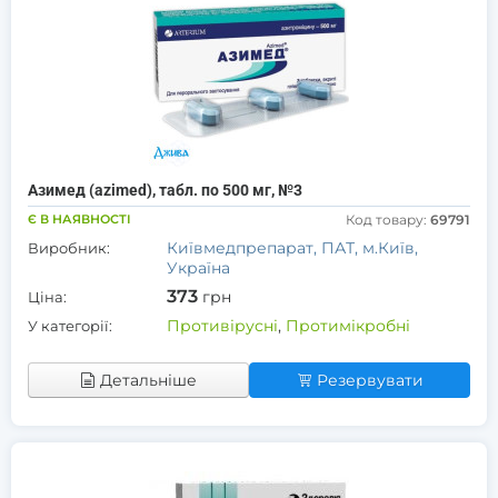
Азимед (azimed), табл. по 500 мг, №3
Є В НАЯВНОСТІ
Код товару:
69791
Київмедпрепарат, ПАТ, м.Київ,
Виробник:
Україна
373
грн
Ціна:
Противірусні
,
Протимікробні
У категорії:
Детальніше
Резервувати