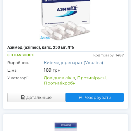
Азимед (azimed), капс. 250 мг, №6
Є В НАЯВНОСТІ
Код товару:
1487
Київмедпрепарат (Україна)
Виробник:
169
грн
Ціна:
Довідник ліків
,
Противірусні
,
У категорії:
Протимікробні
Детальніше
Резервувати