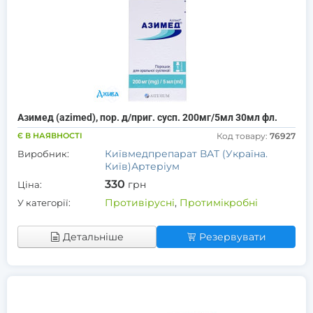
Азимед (azimed), пор. д/приг. сусп. 200мг/5мл 30мл фл.
Є В НАЯВНОСТІ
Код товару:
76927
Київмедпрепарат ВАТ (Україна.
Виробник:
Київ)Артеріум
330
грн
Ціна:
Противірусні
,
Протимікробні
У категорії:
Детальніше
Резервувати