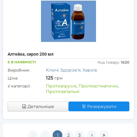
Алтейка, сироп 200 мл
Є В НАЯВНОСТІ
Код товару:
1620
Ключі Здоров'я, Харків
Виробник:
125
грн
Ціна:
Противірусні
,
Протиастматичні
,
У категорії:
Протизапальні
Детальніше
Резервувати
1
2
3