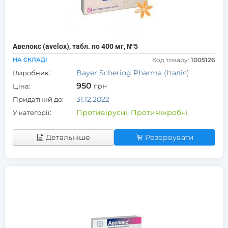
Авелокс (avelox), табл. по 400 мг, №5
НА СКЛАДІ
Код товару:
1005126
Bayer Schering Pharma (Італія)
Виробник:
950
грн
Ціна:
31.12.2022
Придатний до:
Противірусні
,
Протимікробні
У категорії:
Детальніше
Резервувати