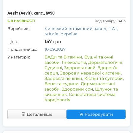
Аевіт (Aevit), капс., №50
Є В НАЯВНОСТІ
Код товару:
1463
Київський вітамінний завод, ПАТ,
Виробник:
м.Київ, Україна
157
грн
Ціна:
10.09.2027
Придатний до:
БАДи та Вітаміни
,
Вушні та очні
У категорії:
засоби
,
Гінекологія
,
Дерматологічні
,
Судинні
,
Здоров'я очей
,
Здоров'я
серця
,
Здоров'я нервової системи
,
Здоров'я печінки
,
Кістки та суглоби
,
Вени та судини
,
Дерматологічні
засоби
,
Здоровий сон
,
Шлунок та
кишечник
,
Сечостатева система
,
Кардіологія
Детальніше
Резервувати