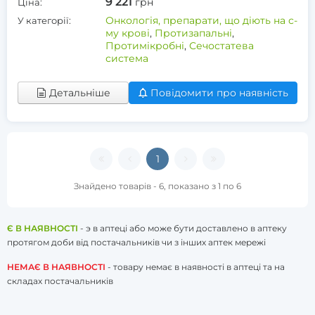
9 221
грн
Ціна:
Онкологія, препарати, що діють на с-
У категорії:
му крові
,
Протизапальні
,
Протимікробні
,
Сечостатева
система
Детальніше
Повідомити про наявність
1
Знайдено товарів - 6, показано з 1 по 6
Є В НАЯВНОСТІ
- э в аптеці або може бути доставлено в аптеку
протягом доби від постачальників чи з інших аптек мережі
НЕМАЄ В НАЯВНОСТІ
- товару немає в наявності в аптеці та на
складах постачальників