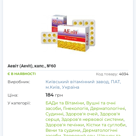
Аевіт (Aevit), капс., №60
Є В НАЯВНОСТІ
Код товару:
4034
Київський вітамінний завод, ПАТ,
Виробник:
м.Київ, Україна
184
грн
Ціна:
БАДи та Вітаміни
,
Вушні та очні
У категорії:
засоби
,
Гінекологія
,
Дерматологічні
,
Судинні
,
Здоров'я очей
,
Здоров'я
серця
,
Здоров'я нервової системи
,
Здоров'я печінки
,
Кістки та суглоби
,
Вени та судини
,
Дерматологічні
засоби
,
Здоровий сон
,
Шлунок та