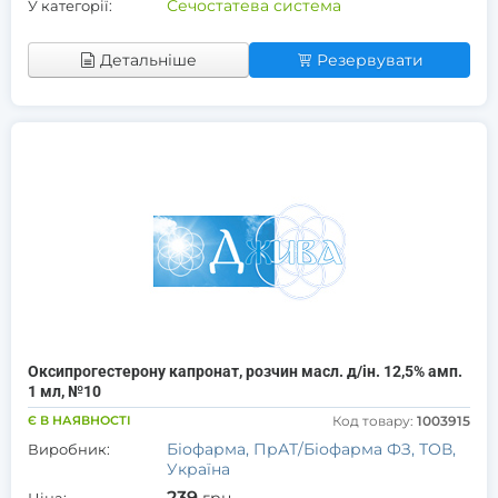
Сечостатева система
У категорії:
Детальніше
Резервувати
Оксипрогестерону капронат, розчин масл. д/ін. 12,5% амп.
1 мл, №10
Є В НАЯВНОСТІ
Код товару:
1003915
Біофарма, ПрАТ/Біофарма ФЗ, ТОВ,
Виробник:
Україна
239