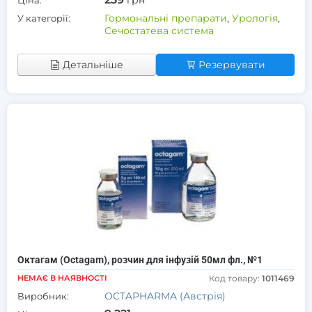
грн
Ціна:
Гормональні препарати
,
Урологія
,
У категорії:
Сечостатева система
Детальніше
Резервувати
Октагам (Octagam), розчин для інфузій 50мл фл., №1
НЕМАЄ В НАЯВНОСТІ
Код товару:
1011469
OCTAPHARMA (Австрія)
Виробник: